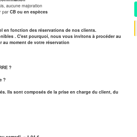
is, aucune majoration
r par
CB ou en espèces
éel en fonction des réservations de nos clients.
onibles . C'est pourquoi, nous vous invitons à procéder au
ur au moment de votre réservation
ERRE ?
e ?
és. Ils sont composés de la prise en charge du client, du
i au samedi =
1,94
€