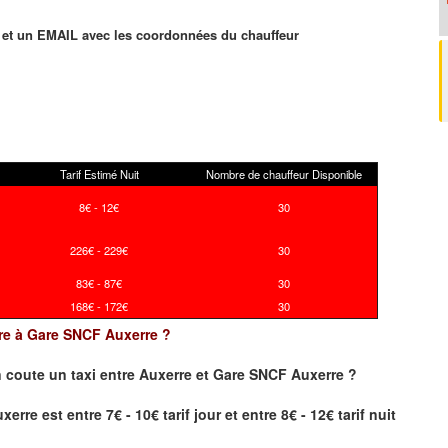
et un EMAIL avec les coordonnées du chauffeur
Tarif Estimé Nuit
Nombre de chauffeur Disponible
8€ - 12€
30
226€ - 229€
30
83€ - 87€
30
168€ - 172€
30
erre à Gare SNCF Auxerre ?
 coute un taxi
entre Auxerre et Gare SNCF Auxerre ?
re est entre 7€ - 10€ tarif jour et entre 8€ - 12€ tarif nuit