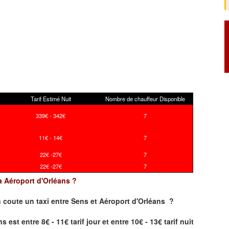
Tarif Estimé Nuit
Nombre de chauffeur Disponible
339€ - 342€
7
11€ - 14€
7
22€ -27€
7
22€ -27€
7
 à Aéroport d'Orléans ?
 coute un taxi
entre Sens et Aéroport d'Orléans ?
est entre 8€ - 11€ tarif jour et entre 10€ - 13€ tarif nuit