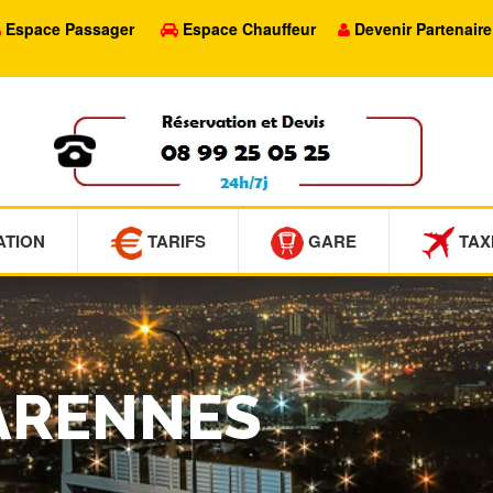
Espace Passager
Espace Chauffeur
Devenir Partenaire
ATION
TARIFS
GARE
TAX
VARENNES