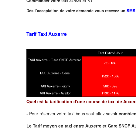
Commander votre taxi 24h/24 et 7/7
Dès l’acceptation de votre demande vous recevez un
SMS
Tarif Taxi Auxerre
Tarif Estimé Jour
TAXI Auxerre - Gare SNCF Auxerre
7€ - 10€
TAXI Auxerre - Sens
152€ - 156€
TAXI Auxerre - joigny
56€ - 59€
TAXI Auxerre - Avallon
113€ - 117€
Quel est la tarification d'une course de taxi de Aux
- Pour réserver votre taxi Vous souhaitez savoir
combien
Le Tarif moyen en taxi entre Auxerre et Gare SNCF Auxer