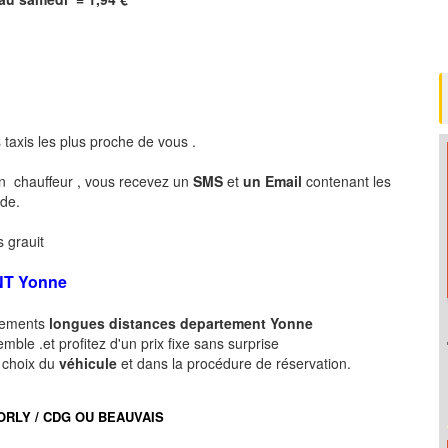
 taxis les plus proche de vous .
n chauffeur , vous recevez un
SMS
et
un Email
contenant les
nde.
 grauit
NT
Yonne
acements
longues
distances departement
Yonne
ble .et profitez d'un prix fixe sans surprise
e choix du
véhicule
et dans la procédure de réservation.
port ORLY / CDG OU BEAUVAIS