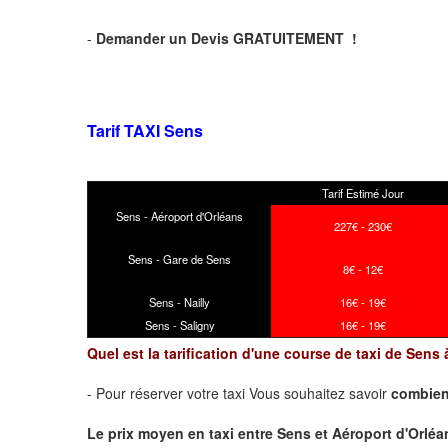
-
Demander un Devis GRATUITEMENT !
Tarif TAXI Sens
Tarif Estimé Jour
Sens - Aéroport d'Orléans
227€ - 230€
Sens - Gare de Sens
8€ - 12€
Sens - Nailly
16€ - 19€
Sens - Saligny
16€ - 19€
Quel est la tarification d'une course de taxi de Sens
- Pour réserver votre taxi Vous souhaitez savoir
combien
Le prix moyen en taxi entre Sens et Aéroport d'Orléans 