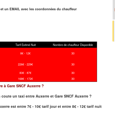
et un EMAIL avec les coordonnées du chauffeur
Tarif Estimé Nuit
Nombre de chauffeur Disponible
8€ - 12€
30
226€ - 229€
30
83€ - 87€
30
168€ - 172€
30
erre à Gare SNCF Auxerre ?
 coute un taxi
entre Auxerre et Gare SNCF Auxerre ?
re est entre 7€ - 10€ tarif jour et entre 8€ - 12€ tarif nuit