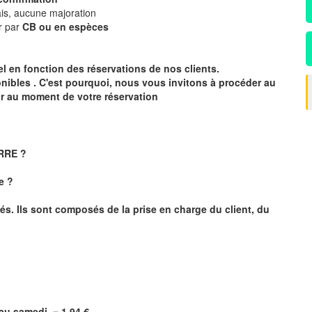
is, aucune majoration
r par
CB ou en espèces
éel en fonction des réservations de nos clients.
onibles . C'est pourquoi, nous vous invitons à procéder au
ur au moment de votre réservation
ERRE ?
e ?
és. Ils sont composés de la prise en charge du client, du
i au samedi =
1,94
€