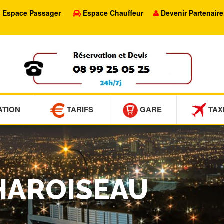
Espace Passager
Espace Chauffeur
Devenir Partenaire
ATION
TARIFS
GARE
TAX
THAROISEAU