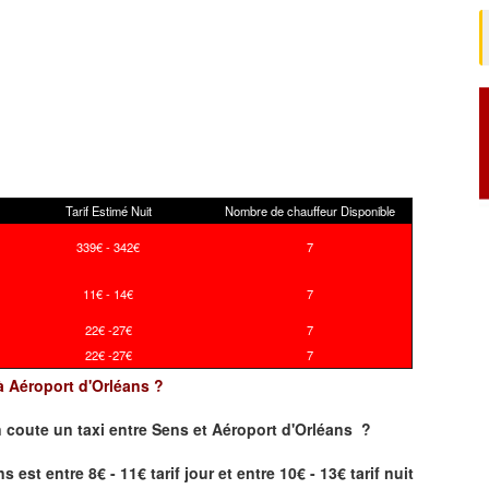
Tarif Estimé Nuit
Nombre de chauffeur Disponible
339€ - 342€
7
11€ - 14€
7
22€ -27€
7
22€ -27€
7
 à Aéroport d'Orléans ?
 coute un taxi
entre Sens et Aéroport d'Orléans ?
est entre 8€ - 11€ tarif jour et entre 10€ - 13€ tarif nuit