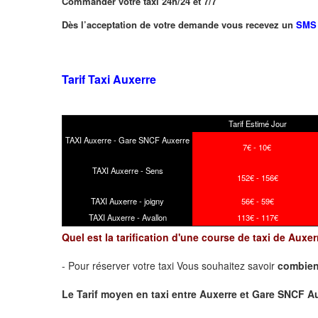
Commander votre taxi 24h/24 et 7/7
Dès l’acceptation de votre demande vous recevez un
SMS
Tarif Taxi Auxerre
Tarif Estimé Jour
TAXI Auxerre - Gare SNCF Auxerre
7€ - 10€
TAXI Auxerre - Sens
152€ - 156€
TAXI Auxerre - joigny
56€ - 59€
TAXI Auxerre - Avallon
113€ - 117€
Quel est la tarification d'une course de taxi de Aux
- Pour réserver votre taxi Vous souhaitez savoir
combien
Le Tarif moyen en taxi entre Auxerre et Gare SNCF Auxer