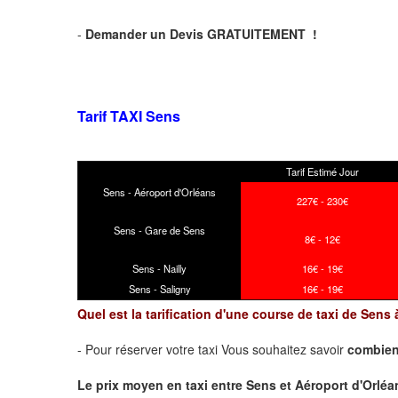
-
Demander un Devis GRATUITEMENT !
Tarif TAXI Sens
Tarif Estimé Jour
Sens - Aéroport d'Orléans
227€ - 230€
Sens - Gare de Sens
8€ - 12€
Sens - Nailly
16€ - 19€
Sens - Saligny
16€ - 19€
Quel est la tarification d'une course de taxi de Sens
- Pour réserver votre taxi Vous souhaitez savoir
combien
Le prix moyen en taxi entre Sens et Aéroport d'Orléans 