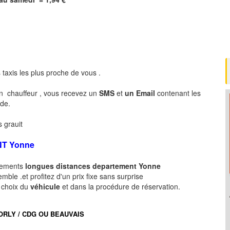
 taxis les plus proche de vous .
n chauffeur , vous recevez un
SMS
et
un Email
contenant les
nde.
 grauit
NT
Yonne
acements
longues
distances departement
Yonne
ble .et profitez d'un prix fixe sans surprise
e choix du
véhicule
et dans la procédure de réservation.
port ORLY / CDG OU BEAUVAIS