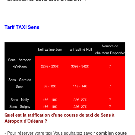
Tarif TAXI Sens
Nombre de
Tarif Estimé Jour
Tarif Estimé Nuit
chauffeur Disponible
Sens - Aéroport
227€ - 230€
339€ - 342€
7
d'Orléans
Sens - Gare de
8€ - 12€
11€ - 14€
7
Sens
Sens - Nailly
16€ - 19€
22€ -27€
7
Sens - Saligny
16€ - 19€
22€ -27€
7
Quel est la tarification d'une course de taxi de Sens à
Aéroport d'Orléans ?
- Pour réserver votre taxi Vous souhaitez savoir
combien coute