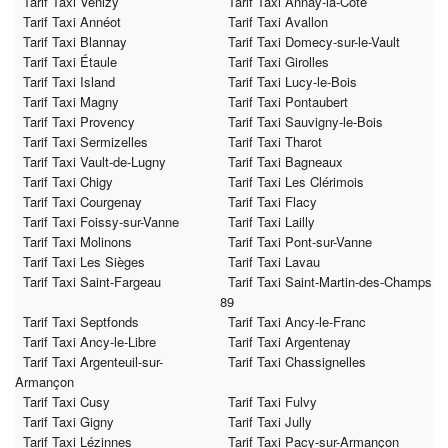
Tarif Taxi Venizy
Tarif Taxi Annay-la-Côte
Tarif Taxi Annéot
Tarif Taxi Avallon
Tarif Taxi Blannay
Tarif Taxi Domecy-sur-le-Vault
Tarif Taxi Étaule
Tarif Taxi Girolles
Tarif Taxi Island
Tarif Taxi Lucy-le-Bois
Tarif Taxi Magny
Tarif Taxi Pontaubert
Tarif Taxi Provency
Tarif Taxi Sauvigny-le-Bois
Tarif Taxi Sermizelles
Tarif Taxi Tharot
Tarif Taxi Vault-de-Lugny
Tarif Taxi Bagneaux
Tarif Taxi Chigy
Tarif Taxi Les Clérimois
Tarif Taxi Courgenay
Tarif Taxi Flacy
Tarif Taxi Foissy-sur-Vanne
Tarif Taxi Lailly
Tarif Taxi Molinons
Tarif Taxi Pont-sur-Vanne
Tarif Taxi Les Sièges
Tarif Taxi Lavau
Tarif Taxi Saint-Fargeau
Tarif Taxi Saint-Martin-des-Champs
89
Tarif Taxi Septfonds
Tarif Taxi Ancy-le-Franc
Tarif Taxi Ancy-le-Libre
Tarif Taxi Argentenay
Tarif Taxi Argenteuil-sur-
Tarif Taxi Chassignelles
Armançon
Tarif Taxi Cusy
Tarif Taxi Fulvy
Tarif Taxi Gigny
Tarif Taxi Jully
Tarif Taxi Lézinnes
Tarif Taxi Pacy-sur-Armançon