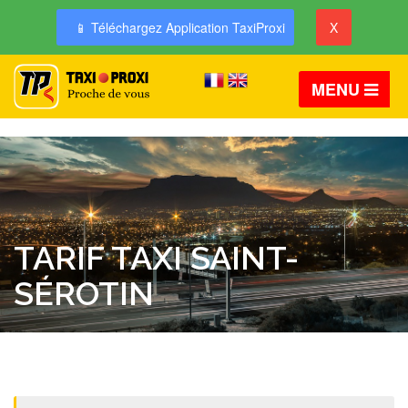
📱 Téléchargez Application TaxiProxi
X
MENU
TARIF TAXI SAINT-
SÉROTIN