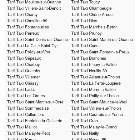
Tarif Taxi Moulins-sur-Ouanne
Tarif Taxi Toucy
Tarif Taxi Villiers-Saint-Benoît
Tarif Taxi Chambeugle
Tarif Taxi Charny
Tarif Taxi Chêne-Arnoult
Tarif Taxi Chevillon 89
Tarif Taxi Dicy
Tarif Taxi Fontenouilles
Tarif Taxi Marchais-Beton
Tarif Taxi Perreux
Tarif Taxi Prunoy
Tarif Taxi Saint-Denis-sur-Ouanne
Tarif Taxi Saint-Martin-sur-Ouanne
Tarif Taxi La Celle-Saint-Cyr
Tarif Taxi Cudot
Tarif Taxi Précy-sur-Vrin
Tarif Taxi Saint-Romain-le-Preux
Tarif Taxi Sépeaux
Tarif Taxi Branches
Tarif Taxi Charbuy
Tarif Taxi Fleury-la-Vallée
Tarif Taxi Guerchy
Tarif Taxi Neuilly 89
Tarif Taxi Villemer
Tarif Taxi Aillant-sur-Tholon
Tarif Taxi Chassy
Tarif Taxi La Ferté-Loupière
Tarif Taxi Laduz
Tarif Taxi Merry-la-Vallée
Tarif Taxi Les Ormes
Tarif Taxi Poilly-sur-Tholon
Tarif Taxi Saint-Martin-sur-Ocre
Tarif Taxi Saint-Maurice-le-Vieil
Tarif Taxi Sommecaise
Tarif Taxi Villiers-sur-Tholon
Tarif Taxi Collemiers
Tarif Taxi Courtois-sur-Yonne
Tarif Taxi Fontaine-la-Gaillarde
Tarif Taxi Gron
Tarif Taxi Maillot
Tarif Taxi Malay-le-Grand
Tarif Taxi Malay-le-Petit
Tarif Taxi Nailly
Tarif Taxi Paron
Tarif Taxi Rosoy 89