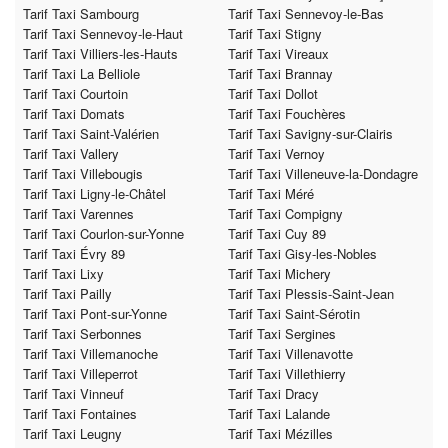
Tarif Taxi Sambourg
Tarif Taxi Sennevoy-le-Bas
Tarif Taxi Sennevoy-le-Haut
Tarif Taxi Stigny
Tarif Taxi Villiers-les-Hauts
Tarif Taxi Vireaux
Tarif Taxi La Belliole
Tarif Taxi Brannay
Tarif Taxi Courtoin
Tarif Taxi Dollot
Tarif Taxi Domats
Tarif Taxi Fouchères
Tarif Taxi Saint-Valérien
Tarif Taxi Savigny-sur-Clairis
Tarif Taxi Vallery
Tarif Taxi Vernoy
Tarif Taxi Villebougis
Tarif Taxi Villeneuve-la-Dondagre
Tarif Taxi Ligny-le-Châtel
Tarif Taxi Méré
Tarif Taxi Varennes
Tarif Taxi Compigny
Tarif Taxi Courlon-sur-Yonne
Tarif Taxi Cuy 89
Tarif Taxi Évry 89
Tarif Taxi Gisy-les-Nobles
Tarif Taxi Lixy
Tarif Taxi Michery
Tarif Taxi Pailly
Tarif Taxi Plessis-Saint-Jean
Tarif Taxi Pont-sur-Yonne
Tarif Taxi Saint-Sérotin
Tarif Taxi Serbonnes
Tarif Taxi Sergines
Tarif Taxi Villemanoche
Tarif Taxi Villenavotte
Tarif Taxi Villeperrot
Tarif Taxi Villethierry
Tarif Taxi Vinneuf
Tarif Taxi Dracy
Tarif Taxi Fontaines
Tarif Taxi Lalande
Tarif Taxi Leugny
Tarif Taxi Mézilles