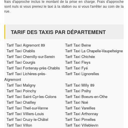
frais d'approche inclus le montant de la prise en charge. Frais d'approche
sont nuls si vous prenez le taxi à la station ou si vous l'arrêter au coin de la
rue.
TARIF DES TAXIS PAR DÉPARTEMENT
Tarif Taxi Aigremont 89
Tarif Taxi Beine
Tarif Taxi Chablis
Tarif Taxi La Chapelle-Vaupelteigne
Tarif Taxi Chemilly-sur-Serein
Tarif Taxi Chichée
Tarif Taxi Courgis
Tarif Taxi Fleys
Tarif Taxi Fontenay-près-Chablis
Tarif Taxi Fyé
Tarif Taxi Lichères-près-
Tarif Taxi Lignorelles
Aigremont
Tarif Taxi Maligny
Tarif Taxi Milly 89
Tarif Taxi Poinchy
Tarif Taxi Préhy
Tarif Taxi Saint-Cyr-les-Colons
Tarif Taxi Boeurs-en-Othe
Tarif Taxi Chailley
Tarif Taxi Noé
Tarif Taxi Theil-sur-Vanne
Tarif Taxi Vareilles
Tarif Taxi Villiers-Louis
Tarif Taxi Arthonnay
Tarif Taxi Cruzy-le-Châtel
Tarif Taxi Pimelles
Tarif Taxi Villon
Tarif Taxi Villeblevin