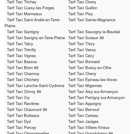
Tarif Taxi Trichey
Tarif Taxi Cisery
Tarif Taxi Cussy-les-Forges
Tarif Taxi Guillon
Tarif Taxi Marmeaux
Tarif Taxi Pisy
Tarif Taxi Saint-André-en-Terre-
Tarif Taxi Sainte-Magnance
Plaine
Tarif Taxi Santigny
Tarif Taxi Sauvigny-le-Beuréal
Tarif Taxi Savigny-en-Terre-Plaine
Tarif Taxi Sceaux 89
Tarif Taxi Talcy
Tarif Taxi Thizy
Tarif Taxi Trévilly
Tarif Taxi Vassy
Tarif Taxi Vignes
Tarif Taxi Cézy
Tarif Taxi Bassou
Tarif Taxi Bonnard
Tarif Taxi Brion 89
Tarif Taxi Bussy-en-Othe
Tarif Taxi Charmoy
Tarif Taxi Cheny
Tarif Taxi Chichery
Tarif Taxi Épineau-les-Voves
Tarif Taxi Laroche-Saint-Cydroine
Tarif Taxi Migennes
Tarif Taxi Ormoy 89
Tarif Taxi Aisy-sur-Armançon
Tarif Taxi Cry
Tarif Taxi Perrigny-sur-Armançon
Tarif Taxi Ravières
Tarif Taxi Appoigny
Tarif Taxi Chaumont 89
Tarif Taxi Bernouil
Tarif Taxi Butteaux
Tarif Taxi Carisey
Tarif Taxi Dyé
Tarif Taxi Jaulges
Tarif Taxi Percey
Tarif Taxi Villiers-Vineux
Tarif Taxi Champignelles
Tarif Taxi Grandchamp 89