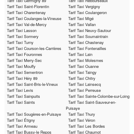
Tarif Taxi Germigny 89
Tarif Taxi Rebourseaux
Tarif Taxi Saint-Florentin
Tarif Taxi Vergigny
Tarif Taxi Charentenay
Tarif Taxi Coulangeron
Tarif Taxi Coulanges-la-Vineuse
Tarif Taxi Migé
Tarif Taxi Val-de-Mercy
Tarif Taxi Vallan
Tarif Taxi Lasson
Tarif Taxi Neuvy-Sautour
Tarif Taxi Sormery
Tarif Taxi Soumaintrain
Tarif Taxi Turny
Tarif Taxi Chastenay
Tarif Taxi Courson-les-Carrières
Tarif Taxi Fontenailles
Tarif Taxi Fouronnes
Tarif Taxi Lain
Tarif Taxi Merry-Sec
Tarif Taxi Molesmes
Tarif Taxi Mouffy
Tarif Taxi Ouanne
Tarif Taxi Sementron
Tarif Taxi Taingy
Tarif Taxi Héry 89
Tarif Taxi Chitry
Tarif Taxi Saint-Bris-le-Vineux
Tarif Taxi Lainsecq
Tarif Taxi Levis
Tarif Taxi Perreuse
Tarif Taxi Sainpuits
Tarif Taxi Sainte-Colombe-sur-Loing
Tarif Taxi Saints
Tarif Taxi Saint-Sauveur-en-
Puisaye
Tarif Taxi Sougères-en-Puisaye
Tarif Taxi Thury
Tarif Taxi Étigny
Tarif Taxi Véron
Tarif Taxi Armeau
Tarif Taxi Les Bordes
Tarif Taxi Bussy-le Repos
Tarif Taxi Chaumot