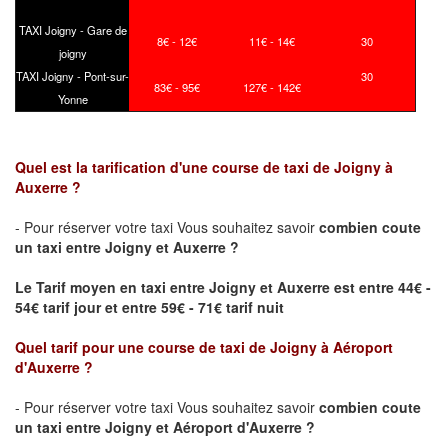
TAXI Joigny - Gare de
8€ - 12€
11€ - 14€
30
joigny
TAXI Joigny - Pont-sur-
30
83€ - 95€
127€ - 142€
Yonne
Quel est la tarification d'une course de taxi de
Joigny
à
Auxerre ?
- Pour réserver votre taxi Vous souhaitez savoir
combien coute
un taxi
entre
Joigny
et Auxerre ?
Le Tarif moyen en taxi entre
Joigny
et Auxerre est entre 44€ -
54€ tarif jour et entre 59€ - 71€ tarif nuit
Quel tarif pour une course de taxi de
Joigny
à Aéroport
d'Auxerre
?
- Pour réserver votre taxi Vous souhaitez savoir
combien coute
un taxi entre
Joigny
et Aéroport d'Auxerre ?