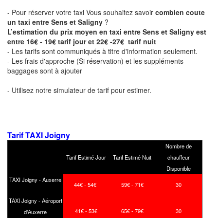
- Pour réserver votre taxi Vous souhaitez savoir
combien coute
un taxi entre Sens et Saligny
?
L’estimation du prix moyen en taxi entre Sens et Saligny est
entre 16€ - 19€ tarif jour et 22€ -27€ tarif nuit
- Les tarifs sont communiqués à titre d'information seulement.
- Les frais d'approche (Si réservation) et les suppléments
baggages sont à ajouter
- Utilisez notre simulateur de tarif pour estimer.
Tarif TAXI Joigny
Nombre de
Tarif Estimé Jour
Tarif Estimé Nuit
chauffeur
Disponible
TAXI Joigny - Auxerre
44€ - 54€
59€ - 71€
30
TAXI Joigny - Aéroport
41€ - 53€
65€ - 79€
30
d'Auxerre