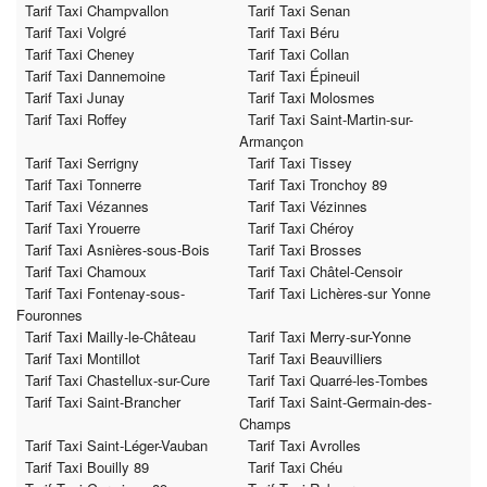
Tarif Taxi Champvallon
Tarif Taxi Senan
Tarif Taxi Volgré
Tarif Taxi Béru
Tarif Taxi Cheney
Tarif Taxi Collan
Tarif Taxi Dannemoine
Tarif Taxi Épineuil
Tarif Taxi Junay
Tarif Taxi Molosmes
Tarif Taxi Roffey
Tarif Taxi Saint-Martin-sur-
Armançon
Tarif Taxi Serrigny
Tarif Taxi Tissey
Tarif Taxi Tonnerre
Tarif Taxi Tronchoy 89
Tarif Taxi Vézannes
Tarif Taxi Vézinnes
Tarif Taxi Yrouerre
Tarif Taxi Chéroy
Tarif Taxi Asnières-sous-Bois
Tarif Taxi Brosses
Tarif Taxi Chamoux
Tarif Taxi Châtel-Censoir
Tarif Taxi Fontenay-sous-
Tarif Taxi Lichères-sur Yonne
Fouronnes
Tarif Taxi Mailly-le-Château
Tarif Taxi Merry-sur-Yonne
Tarif Taxi Montillot
Tarif Taxi Beauvilliers
Tarif Taxi Chastellux-sur-Cure
Tarif Taxi Quarré-les-Tombes
Tarif Taxi Saint-Brancher
Tarif Taxi Saint-Germain-des-
Champs
Tarif Taxi Saint-Léger-Vauban
Tarif Taxi Avrolles
Tarif Taxi Bouilly 89
Tarif Taxi Chéu