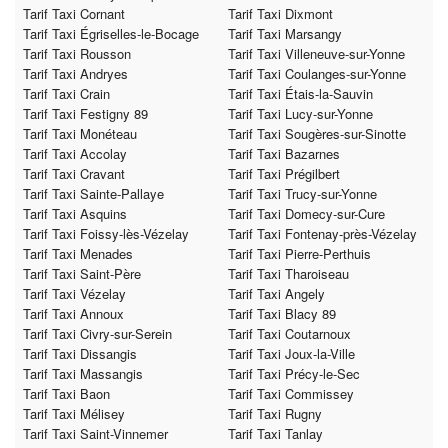
Tarif Taxi Cornant
Tarif Taxi Dixmont
Tarif Taxi Égriselles-le-Bocage
Tarif Taxi Marsangy
Tarif Taxi Rousson
Tarif Taxi Villeneuve-sur-Yonne
Tarif Taxi Andryes
Tarif Taxi Coulanges-sur-Yonne
Tarif Taxi Crain
Tarif Taxi Étais-la-Sauvin
Tarif Taxi Festigny 89
Tarif Taxi Lucy-sur-Yonne
Tarif Taxi Monéteau
Tarif Taxi Sougères-sur-Sinotte
Tarif Taxi Accolay
Tarif Taxi Bazarnes
Tarif Taxi Cravant
Tarif Taxi Prégilbert
Tarif Taxi Sainte-Pallaye
Tarif Taxi Trucy-sur-Yonne
Tarif Taxi Asquins
Tarif Taxi Domecy-sur-Cure
Tarif Taxi Foissy-lès-Vézelay
Tarif Taxi Fontenay-près-Vézelay
Tarif Taxi Menades
Tarif Taxi Pierre-Perthuis
Tarif Taxi Saint-Père
Tarif Taxi Tharoiseau
Tarif Taxi Vézelay
Tarif Taxi Angely
Tarif Taxi Annoux
Tarif Taxi Blacy 89
Tarif Taxi Civry-sur-Serein
Tarif Taxi Coutarnoux
Tarif Taxi Dissangis
Tarif Taxi Joux-la-Ville
Tarif Taxi Massangis
Tarif Taxi Précy-le-Sec
Tarif Taxi Baon
Tarif Taxi Commissey
Tarif Taxi Mélisey
Tarif Taxi Rugny
Tarif Taxi Saint-Vinnemer
Tarif Taxi Tanlay