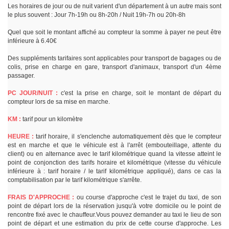
Les horaires de jour ou de nuit varient d'un département à un autre mais sont
le plus souvent : Jour 7h-19h ou 8h-20h / Nuit 19h-7h ou 20h-8h
Quel que soit le montant affiché au compteur la somme à payer ne peut être
inférieure à 6.40€
Des suppléments tarifaires sont applicables pour transport de bagages ou de
colis, prise en charge en gare, transport d'animaux, transport d'un 4ème
passager.
PC JOUR/NUIT :
c'est la prise en charge, soit le montant de départ du
compteur lors de sa mise en marche.
KM :
tarif pour un kilomètre
HEURE :
tarif horaire, il s'enclenche automatiquement dès que le compteur
est en marche et que le véhicule est à l'arrêt (embouteillage, attente du
client) ou en alternance avec le tarif kilométrique quand la vitesse atteint le
point de conjonction des tarifs horaire et kilométrique (vitesse du véhicule
inférieure à : tarif horaire / le tarif kilométrique appliqué), dans ce cas la
comptabilisation par le tarif kilométrique s'arrête.
FRAIS D'APPROCHE :
ou course d'approche c'est le trajet du taxi, de son
point de départ lors de la réservation jusqu'à votre domicile ou le point de
rencontre fixé avec le chauffeur.Vous pouvez demander au taxi le lieu de son
point de départ et une estimation du prix de cette course d'approche. Les