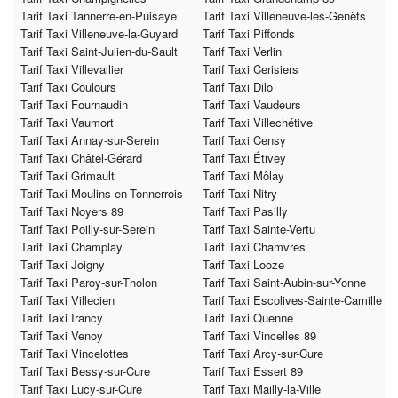
Tarif Taxi Tannerre-en-Puisaye
Tarif Taxi Villeneuve-les-Genêts
Tarif Taxi Villeneuve-la-Guyard
Tarif Taxi Piffonds
Tarif Taxi Saint-Julien-du-Sault
Tarif Taxi Verlin
Tarif Taxi Villevallier
Tarif Taxi Cerisiers
Tarif Taxi Coulours
Tarif Taxi Dilo
Tarif Taxi Fournaudin
Tarif Taxi Vaudeurs
Tarif Taxi Vaumort
Tarif Taxi Villechétive
Tarif Taxi Annay-sur-Serein
Tarif Taxi Censy
Tarif Taxi Châtel-Gérard
Tarif Taxi Étivey
Tarif Taxi Grimault
Tarif Taxi Môlay
Tarif Taxi Moulins-en-Tonnerrois
Tarif Taxi Nitry
Tarif Taxi Noyers 89
Tarif Taxi Pasilly
Tarif Taxi Poilly-sur-Serein
Tarif Taxi Sainte-Vertu
Tarif Taxi Champlay
Tarif Taxi Chamvres
Tarif Taxi Joigny
Tarif Taxi Looze
Tarif Taxi Paroy-sur-Tholon
Tarif Taxi Saint-Aubin-sur-Yonne
Tarif Taxi Villecien
Tarif Taxi Escolives-Sainte-Camille
Tarif Taxi Irancy
Tarif Taxi Quenne
Tarif Taxi Venoy
Tarif Taxi Vincelles 89
Tarif Taxi Vincelottes
Tarif Taxi Arcy-sur-Cure
Tarif Taxi Bessy-sur-Cure
Tarif Taxi Essert 89
Tarif Taxi Lucy-sur-Cure
Tarif Taxi Mailly-la-Ville