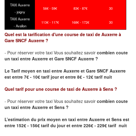
TAXI Auxerre
56€ - 59€
83€ - 87€
30
- joigny
TAXI Auxerre
113€ - 117€
168€ - 172€
30
- Avallon
Quel est la tarification d'une course de taxi de Auxerre à
Gare SNCF Auxerre ?
- Pour réserver votre taxi Vous souhaitez savoir
combien coute
un taxi
entre Auxerre et Gare SNCF Auxerre ?
Le Tarif moyen en taxi entre Auxerre et Gare SNCF Auxerre
est entre 7€ - 10€ tarif jour et entre 8€ - 12€ tarif nuit
Quel tarif pour une course de taxi de
Auxerre à Sens
?
- Pour réserver votre taxi Vous souhaitez savoir
combien coute
un taxi entre Auxerre et Sens ?
L’estimation du prix moyen en taxi entre Auxerre et Sens
est
entre 152€ - 156€ tarif du jour et entre 226€ - 229€ tarif nuit