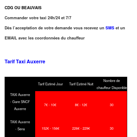
CDG OU BEAUVAIS
Commander votre taxi 24h/24 et 7/7
Dès l’acceptation de votre demande vous recevez un
SMS
et un
EMAIL avec les coordonnées du chauffeur
Tarif Taxi Auxerre
Nombre de
Tarif Estimé Jour
Tarif Estimé Nuit
chauffeur Disponible
TAXI Auxerre
- Gare SNCF
7€ - 10€
8€ - 12€
30
Auxerre
TAXI Auxerre
152€ - 156€
226€ - 229€
30
- Sens