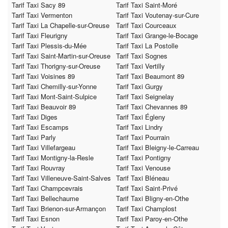
Tarif Taxi Sacy 89
Tarif Taxi Saint-Moré
Tarif Taxi Vermenton
Tarif Taxi Voutenay-sur-Cure
Tarif Taxi La Chapelle-sur-Oreuse
Tarif Taxi Courceaux
Tarif Taxi Fleurigny
Tarif Taxi Grange-le-Bocage
Tarif Taxi Plessis-du-Mée
Tarif Taxi La Postolle
Tarif Taxi Saint-Martin-sur-Oreuse
Tarif Taxi Sognes
Tarif Taxi Thorigny-sur-Oreuse
Tarif Taxi Vertilly
Tarif Taxi Voisines 89
Tarif Taxi Beaumont 89
Tarif Taxi Chemilly-sur-Yonne
Tarif Taxi Gurgy
Tarif Taxi Mont-Saint-Sulpice
Tarif Taxi Seignelay
Tarif Taxi Beauvoir 89
Tarif Taxi Chevannes 89
Tarif Taxi Diges
Tarif Taxi Égleny
Tarif Taxi Escamps
Tarif Taxi Lindry
Tarif Taxi Parly
Tarif Taxi Pourrain
Tarif Taxi Villefargeau
Tarif Taxi Bleigny-le-Carreau
Tarif Taxi Montigny-la-Resle
Tarif Taxi Pontigny
Tarif Taxi Rouvray
Tarif Taxi Venouse
Tarif Taxi Villeneuve-Saint-Salves
Tarif Taxi Bléneau
Tarif Taxi Champcevrais
Tarif Taxi Saint-Privé
Tarif Taxi Bellechaume
Tarif Taxi Bligny-en-Othe
Tarif Taxi Brienon-sur-Armançon
Tarif Taxi Champlost
Tarif Taxi Esnon
Tarif Taxi Paroy-en-Othe