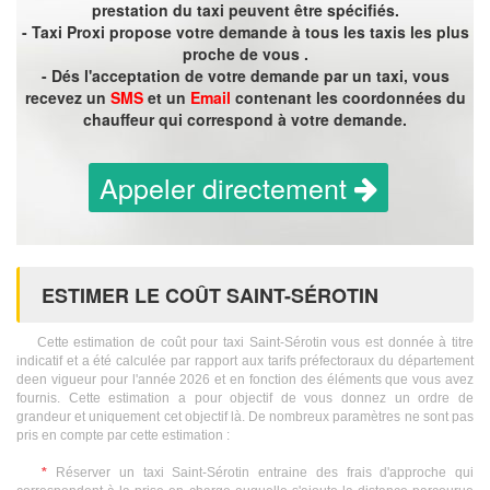
prestation du taxi peuvent être spécifiés.
- Taxi Proxi propose votre demande à tous les taxis les plus
proche de vous .
- Dés l'acceptation de votre demande par un taxi, vous
recevez un
SMS
et un
Email
contenant les coordonnées du
chauffeur qui correspond à votre demande.
Appeler directement
ESTIMER LE COÛT SAINT-SÉROTIN
Cette estimation de coût pour taxi Saint-Sérotin vous est donnée à titre
indicatif et a été calculée par rapport aux tarifs préfectoraux du département
deen vigueur pour l'année 2026 et en fonction des éléments que vous avez
fournis. Cette estimation a pour objectif de vous donnez un ordre de
grandeur et uniquement cet objectif là. De nombreux paramètres ne sont pas
pris en compte par cette estimation :
*
Réserver un taxi Saint-Sérotin entraine des frais d'approche qui