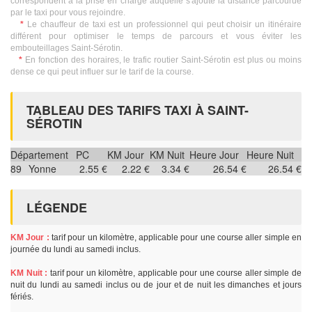
correspondent à la prise en charge auquelle s'ajoute la distance parcourue
par le taxi pour vous rejoindre.
*
Le chauffeur de taxi est un professionnel qui peut choisir un itinéraire
différent pour optimiser le temps de parcours et vous éviter les
embouteillages Saint-Sérotin.
*
En fonction des horaires, le trafic routier Saint-Sérotin est plus ou moins
dense ce qui peut influer sur le tarif de la course.
TABLEAU DES TARIFS TAXI À SAINT-
SÉROTIN
Département
PC
KM Jour
KM Nuit
Heure Jour
Heure Nuit
89
Yonne
2.55 €
2.22 €
3.34 €
26.54 €
26.54 €
LÉGENDE
KM Jour :
tarif pour un kilomètre, applicable pour une course aller simple en
journée du lundi au samedi inclus.
KM Nuit :
tarif pour un kilomètre, applicable pour une course aller simple de
nuit du lundi au samedi inclus ou de jour et de nuit les dimanches et jours
fériés.