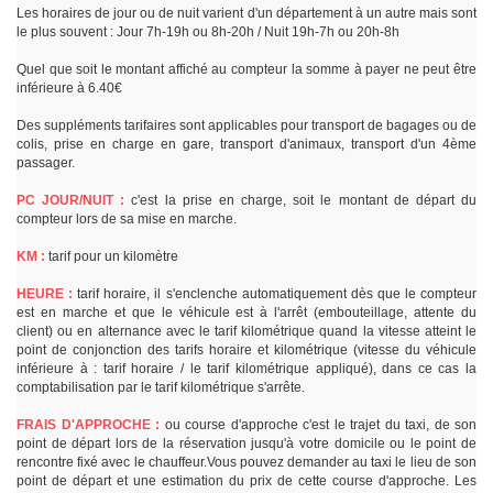
Les horaires de jour ou de nuit varient d'un département à un autre mais sont
le plus souvent : Jour 7h-19h ou 8h-20h / Nuit 19h-7h ou 20h-8h
Quel que soit le montant affiché au compteur la somme à payer ne peut être
inférieure à 6.40€
Des suppléments tarifaires sont applicables pour transport de bagages ou de
colis, prise en charge en gare, transport d'animaux, transport d'un 4ème
passager.
PC JOUR/NUIT :
c'est la prise en charge, soit le montant de départ du
compteur lors de sa mise en marche.
KM :
tarif pour un kilomètre
HEURE :
tarif horaire, il s'enclenche automatiquement dès que le compteur
est en marche et que le véhicule est à l'arrêt (embouteillage, attente du
client) ou en alternance avec le tarif kilométrique quand la vitesse atteint le
point de conjonction des tarifs horaire et kilométrique (vitesse du véhicule
inférieure à : tarif horaire / le tarif kilométrique appliqué), dans ce cas la
comptabilisation par le tarif kilométrique s'arrête.
FRAIS D'APPROCHE :
ou course d'approche c'est le trajet du taxi, de son
point de départ lors de la réservation jusqu'à votre domicile ou le point de
rencontre fixé avec le chauffeur.Vous pouvez demander au taxi le lieu de son
point de départ et une estimation du prix de cette course d'approche. Les