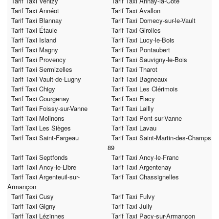
Tarif Taxi Venizy
Tarif Taxi Annay-la-Côte
Tarif Taxi Annéot
Tarif Taxi Avallon
Tarif Taxi Blannay
Tarif Taxi Domecy-sur-le-Vault
Tarif Taxi Étaule
Tarif Taxi Girolles
Tarif Taxi Island
Tarif Taxi Lucy-le-Bois
Tarif Taxi Magny
Tarif Taxi Pontaubert
Tarif Taxi Provency
Tarif Taxi Sauvigny-le-Bois
Tarif Taxi Sermizelles
Tarif Taxi Tharot
Tarif Taxi Vault-de-Lugny
Tarif Taxi Bagneaux
Tarif Taxi Chigy
Tarif Taxi Les Clérimois
Tarif Taxi Courgenay
Tarif Taxi Flacy
Tarif Taxi Foissy-sur-Vanne
Tarif Taxi Lailly
Tarif Taxi Molinons
Tarif Taxi Pont-sur-Vanne
Tarif Taxi Les Sièges
Tarif Taxi Lavau
Tarif Taxi Saint-Fargeau
Tarif Taxi Saint-Martin-des-Champs
89
Tarif Taxi Septfonds
Tarif Taxi Ancy-le-Franc
Tarif Taxi Ancy-le-Libre
Tarif Taxi Argentenay
Tarif Taxi Argenteuil-sur-
Tarif Taxi Chassignelles
Armançon
Tarif Taxi Cusy
Tarif Taxi Fulvy
Tarif Taxi Gigny
Tarif Taxi Jully
Tarif Taxi Lézinnes
Tarif Taxi Pacy-sur-Armançon