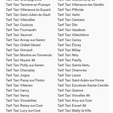
Tarif Taxi Tannerre-en-Puisaye
Tarif Taxi Villeneuve-les-Genêts
Tarif Taxi Villeneuve-la-Guyard
Tarif Taxi Piffonds
Tarif Taxi Saint-Julien-du-Sault
Tarif Taxi Verlin
Tarif Taxi Villevallier
Tarif Taxi Cerisiers
Tarif Taxi Coulours
Tarif Taxi Dilo
Tarif Taxi Fournaudin
Tarif Taxi Vaudeurs
Tarif Taxi Vaumort
Tarif Taxi Villechétive
Tarif Taxi Annay-sur-Serein
Tarif Taxi Censy
Tarif Taxi Châtel-Gérard
Tarif Taxi Étivey
Tarif Taxi Grimault
Tarif Taxi Môlay
Tarif Taxi Moulins-en-Tonnerrois
Tarif Taxi Nitry
Tarif Taxi Noyers 89
Tarif Taxi Pasilly
Tarif Taxi Poilly-sur-Serein
Tarif Taxi Sainte-Vertu
Tarif Taxi Champlay
Tarif Taxi Chamvres
Tarif Taxi Joigny
Tarif Taxi Looze
Tarif Taxi Paroy-sur-Tholon
Tarif Taxi Saint-Aubin-sur-Yonne
Tarif Taxi Villecien
Tarif Taxi Escolives-Sainte-Camille
Tarif Taxi Irancy
Tarif Taxi Quenne
Tarif Taxi Venoy
Tarif Taxi Vincelles 89
Tarif Taxi Vincelottes
Tarif Taxi Arcy-sur-Cure
Tarif Taxi Bessy-sur-Cure
Tarif Taxi Essert 89
Tarif Taxi Lucy-sur-Cure
Tarif Taxi Mailly-la-Ville