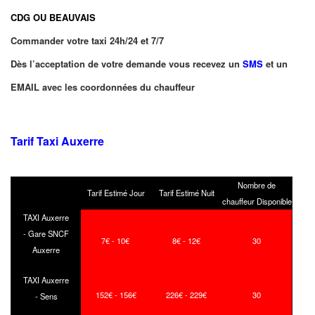
CDG OU BEAUVAIS
Commander votre taxi 24h/24 et 7/7
Dès l’acceptation de votre demande vous recevez un
SMS
et un
EMAIL avec les coordonnées du chauffeur
Tarif Taxi Auxerre
Nombre de
Tarif Estimé Jour
Tarif Estimé Nuit
chauffeur Disponible
TAXI Auxerre
- Gare SNCF
7€ - 10€
8€ - 12€
30
Auxerre
TAXI Auxerre
152€ - 156€
226€ - 229€
30
- Sens