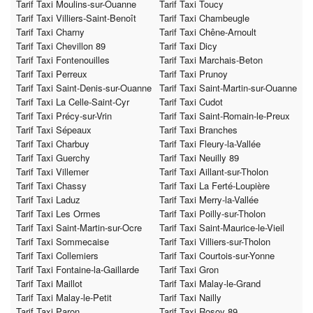
Tarif Taxi Moulins-sur-Ouanne
Tarif Taxi Toucy
Tarif Taxi Villiers-Saint-Benoît
Tarif Taxi Chambeugle
Tarif Taxi Charny
Tarif Taxi Chêne-Arnoult
Tarif Taxi Chevillon 89
Tarif Taxi Dicy
Tarif Taxi Fontenouilles
Tarif Taxi Marchais-Beton
Tarif Taxi Perreux
Tarif Taxi Prunoy
Tarif Taxi Saint-Denis-sur-Ouanne
Tarif Taxi Saint-Martin-sur-Ouanne
Tarif Taxi La Celle-Saint-Cyr
Tarif Taxi Cudot
Tarif Taxi Précy-sur-Vrin
Tarif Taxi Saint-Romain-le-Preux
Tarif Taxi Sépeaux
Tarif Taxi Branches
Tarif Taxi Charbuy
Tarif Taxi Fleury-la-Vallée
Tarif Taxi Guerchy
Tarif Taxi Neuilly 89
Tarif Taxi Villemer
Tarif Taxi Aillant-sur-Tholon
Tarif Taxi Chassy
Tarif Taxi La Ferté-Loupière
Tarif Taxi Laduz
Tarif Taxi Merry-la-Vallée
Tarif Taxi Les Ormes
Tarif Taxi Poilly-sur-Tholon
Tarif Taxi Saint-Martin-sur-Ocre
Tarif Taxi Saint-Maurice-le-Vieil
Tarif Taxi Sommecaise
Tarif Taxi Villiers-sur-Tholon
Tarif Taxi Collemiers
Tarif Taxi Courtois-sur-Yonne
Tarif Taxi Fontaine-la-Gaillarde
Tarif Taxi Gron
Tarif Taxi Maillot
Tarif Taxi Malay-le-Grand
Tarif Taxi Malay-le-Petit
Tarif Taxi Nailly
Tarif Taxi Paron
Tarif Taxi Rosoy 89