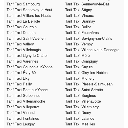
Tarif Taxi Sambourg
Tarif Taxi Sennevoy-le-Bas
Tarif Taxi Sennevoy-le-Haut
Tarif Taxi Stigny
Tarif Taxi Villiers-les-Hauts
Tarif Taxi Vireaux
Tarif Taxi La Belliole
Tarif Taxi Brannay
Tarif Taxi Courtoin
Tarif Taxi Dollot
Tarif Taxi Domats
Tarif Taxi Fouchères
Tarif Taxi Saint-Valérien
Tarif Taxi Savigny-sur-Clairis
Tarif Taxi Vallery
Tarif Taxi Vernoy
Tarif Taxi Villebougis
Tarif Taxi Villeneuve-la-Dondagre
Tarif Taxi Ligny-le-Châtel
Tarif Taxi Méré
Tarif Taxi Varennes
Tarif Taxi Compigny
Tarif Taxi Courlon-sur-Yonne
Tarif Taxi Cuy 89
Tarif Taxi Évry 89
Tarif Taxi Gisy-les-Nobles
Tarif Taxi Lixy
Tarif Taxi Michery
Tarif Taxi Pailly
Tarif Taxi Plessis-Saint-Jean
Tarif Taxi Pont-sur-Yonne
Tarif Taxi Saint-Sérotin
Tarif Taxi Serbonnes
Tarif Taxi Sergines
Tarif Taxi Villemanoche
Tarif Taxi Villenavotte
Tarif Taxi Villeperrot
Tarif Taxi Villethierry
Tarif Taxi Vinneuf
Tarif Taxi Dracy
Tarif Taxi Fontaines
Tarif Taxi Lalande
Tarif Taxi Leugny
Tarif Taxi Mézilles