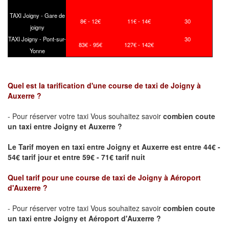
TAXI Joigny - Gare de
8€ - 12€
11€ - 14€
30
joigny
TAXI Joigny - Pont-sur-
30
83€ - 95€
127€ - 142€
Yonne
Quel est la tarification d'une course de taxi de
Joigny
à
Auxerre ?
- Pour réserver votre taxi Vous souhaitez savoir
combien coute
un taxi
entre
Joigny
et Auxerre ?
Le Tarif moyen en taxi entre
Joigny
et Auxerre est entre 44€ -
54€ tarif jour et entre 59€ - 71€ tarif nuit
Quel tarif pour une course de taxi de
Joigny
à Aéroport
d'Auxerre
?
- Pour réserver votre taxi Vous souhaitez savoir
combien coute
un taxi entre
Joigny
et Aéroport d'Auxerre ?