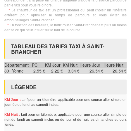
correspondent à la prise en charge auquelle s'ajoute la distance parcourue
par le taxi pour vous rejoindre.
*
Le chauffeur de taxi est un professionnel qui peut choisir un itinéraire
différent pour optimiser le temps de parcours et vous éviter les
embouteillages Saint-Brancher.
*
En fonction des horaires, le trafic routier Saint-Brancher est plus ou moins
dense ce qui peut influer sur le tarif de la course.
TABLEAU DES TARIFS TAXI À SAINT-
BRANCHER
Département
PC
KM Jour
KM Nuit
Heure Jour
Heure Nuit
89
Yonne
2.55 €
2.22 €
3.34 €
26.54 €
26.54 €
LÉGENDE
KM Jour :
tarif pour un kilomètre, applicable pour une course aller simple en
journée du lundi au samedi inclus.
KM Nuit :
tarif pour un kilomètre, applicable pour une course aller simple de
nuit du lundi au samedi inclus ou de jour et de nuit les dimanches et jours
fériés.