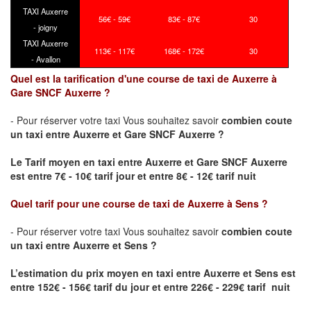
TAXI Auxerre
56€ - 59€
83€ - 87€
30
- joigny
TAXI Auxerre
113€ - 117€
168€ - 172€
30
- Avallon
Quel est la tarification d'une course de taxi de Auxerre à
Gare SNCF Auxerre ?
- Pour réserver votre taxi Vous souhaitez savoir
combien coute
un taxi
entre Auxerre et Gare SNCF Auxerre ?
Le Tarif moyen en taxi entre Auxerre et Gare SNCF Auxerre
est entre 7€ - 10€ tarif jour et entre 8€ - 12€ tarif nuit
Quel tarif pour une course de taxi de
Auxerre à Sens
?
- Pour réserver votre taxi Vous souhaitez savoir
combien coute
un taxi entre Auxerre et Sens ?
L’estimation du prix moyen en taxi entre Auxerre et Sens
est
entre 152€ - 156€ tarif du jour et entre 226€ - 229€ tarif nuit