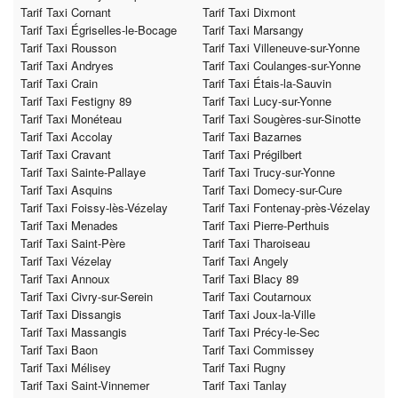
Tarif Taxi Cornant
Tarif Taxi Dixmont
Tarif Taxi Égriselles-le-Bocage
Tarif Taxi Marsangy
Tarif Taxi Rousson
Tarif Taxi Villeneuve-sur-Yonne
Tarif Taxi Andryes
Tarif Taxi Coulanges-sur-Yonne
Tarif Taxi Crain
Tarif Taxi Étais-la-Sauvin
Tarif Taxi Festigny 89
Tarif Taxi Lucy-sur-Yonne
Tarif Taxi Monéteau
Tarif Taxi Sougères-sur-Sinotte
Tarif Taxi Accolay
Tarif Taxi Bazarnes
Tarif Taxi Cravant
Tarif Taxi Prégilbert
Tarif Taxi Sainte-Pallaye
Tarif Taxi Trucy-sur-Yonne
Tarif Taxi Asquins
Tarif Taxi Domecy-sur-Cure
Tarif Taxi Foissy-lès-Vézelay
Tarif Taxi Fontenay-près-Vézelay
Tarif Taxi Menades
Tarif Taxi Pierre-Perthuis
Tarif Taxi Saint-Père
Tarif Taxi Tharoiseau
Tarif Taxi Vézelay
Tarif Taxi Angely
Tarif Taxi Annoux
Tarif Taxi Blacy 89
Tarif Taxi Civry-sur-Serein
Tarif Taxi Coutarnoux
Tarif Taxi Dissangis
Tarif Taxi Joux-la-Ville
Tarif Taxi Massangis
Tarif Taxi Précy-le-Sec
Tarif Taxi Baon
Tarif Taxi Commissey
Tarif Taxi Mélisey
Tarif Taxi Rugny
Tarif Taxi Saint-Vinnemer
Tarif Taxi Tanlay