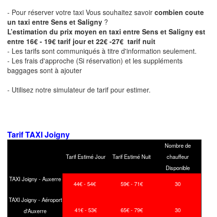
- Pour réserver votre taxi Vous souhaitez savoir
combien coute
un taxi entre Sens et Saligny
?
L’estimation du prix moyen en taxi entre Sens et Saligny est
entre 16€ - 19€ tarif jour et 22€ -27€ tarif nuit
- Les tarifs sont communiqués à titre d'information seulement.
- Les frais d'approche (Si réservation) et les suppléments
baggages sont à ajouter
- Utilisez notre simulateur de tarif pour estimer.
Tarif TAXI Joigny
Nombre de
Tarif Estimé Jour
Tarif Estimé Nuit
chauffeur
Disponible
TAXI Joigny - Auxerre
44€ - 54€
59€ - 71€
30
TAXI Joigny - Aéroport
41€ - 53€
65€ - 79€
30
d'Auxerre