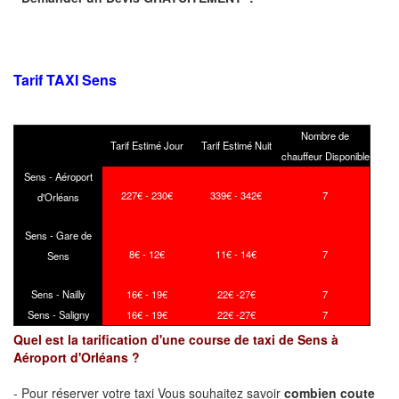
Tarif TAXI Sens
Nombre de
Tarif Estimé Jour
Tarif Estimé Nuit
chauffeur Disponible
Sens - Aéroport
227€ - 230€
339€ - 342€
7
d'Orléans
Sens - Gare de
8€ - 12€
11€ - 14€
7
Sens
Sens - Nailly
16€ - 19€
22€ -27€
7
Sens - Saligny
16€ - 19€
22€ -27€
7
Quel est la tarification d'une course de taxi de Sens à
Aéroport d'Orléans ?
- Pour réserver votre taxi Vous souhaitez savoir
combien coute