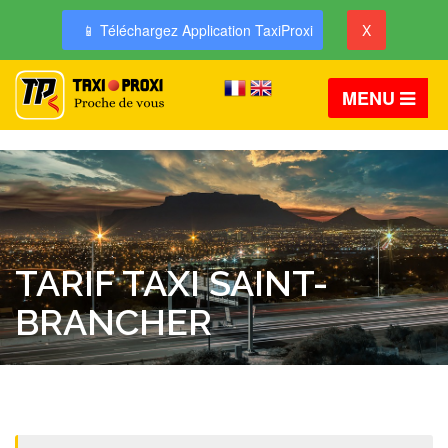
📱 Téléchargez Application TaxiProxi
X
MENU
TARIF TAXI SAINT-
BRANCHER