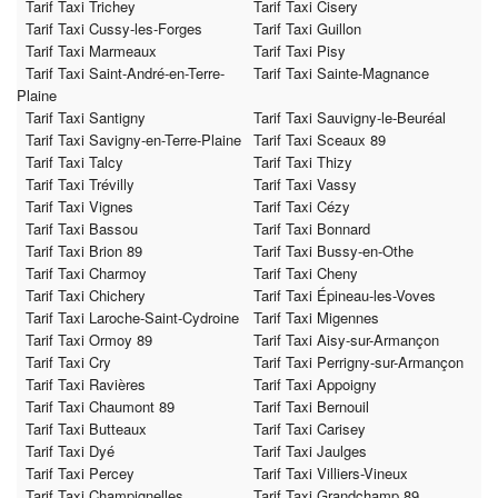
Tarif Taxi Trichey
Tarif Taxi Cisery
Tarif Taxi Cussy-les-Forges
Tarif Taxi Guillon
Tarif Taxi Marmeaux
Tarif Taxi Pisy
Tarif Taxi Saint-André-en-Terre-
Tarif Taxi Sainte-Magnance
Plaine
Tarif Taxi Santigny
Tarif Taxi Sauvigny-le-Beuréal
Tarif Taxi Savigny-en-Terre-Plaine
Tarif Taxi Sceaux 89
Tarif Taxi Talcy
Tarif Taxi Thizy
Tarif Taxi Trévilly
Tarif Taxi Vassy
Tarif Taxi Vignes
Tarif Taxi Cézy
Tarif Taxi Bassou
Tarif Taxi Bonnard
Tarif Taxi Brion 89
Tarif Taxi Bussy-en-Othe
Tarif Taxi Charmoy
Tarif Taxi Cheny
Tarif Taxi Chichery
Tarif Taxi Épineau-les-Voves
Tarif Taxi Laroche-Saint-Cydroine
Tarif Taxi Migennes
Tarif Taxi Ormoy 89
Tarif Taxi Aisy-sur-Armançon
Tarif Taxi Cry
Tarif Taxi Perrigny-sur-Armançon
Tarif Taxi Ravières
Tarif Taxi Appoigny
Tarif Taxi Chaumont 89
Tarif Taxi Bernouil
Tarif Taxi Butteaux
Tarif Taxi Carisey
Tarif Taxi Dyé
Tarif Taxi Jaulges
Tarif Taxi Percey
Tarif Taxi Villiers-Vineux
Tarif Taxi Champignelles
Tarif Taxi Grandchamp 89