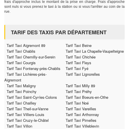
frais d'approche inclus le montant de la prise en charge. Frais d'approche
sont nuls si vous prenez le taxi à la station ou si vous l'arrêter au coin de la
rue.
TARIF DES TAXIS PAR DÉPARTEMENT
Tarif Taxi Aigremont 89
Tarif Taxi Beine
Tarif Taxi Chablis
Tarif Taxi La Chapelle-Vaupelteigne
Tarif Taxi Chemilly-sur-Serein
Tarif Taxi Chichée
Tarif Taxi Courgis
Tarif Taxi Fleys
Tarif Taxi Fontenay-près-Chablis
Tarif Taxi Fyé
Tarif Taxi Lichères-près-
Tarif Taxi Lignorelles
Aigremont
Tarif Taxi Maligny
Tarif Taxi Milly 89
Tarif Taxi Poinchy
Tarif Taxi Préhy
Tarif Taxi Saint-Cyr-les-Colons
Tarif Taxi Boeurs-en-Othe
Tarif Taxi Chailley
Tarif Taxi Noé
Tarif Taxi Theil-sur-Vanne
Tarif Taxi Vareilles
Tarif Taxi Villiers-Louis
Tarif Taxi Arthonnay
Tarif Taxi Cruzy-le-Châtel
Tarif Taxi Pimelles
Tarif Taxi Villon
Tarif Taxi Villeblevin