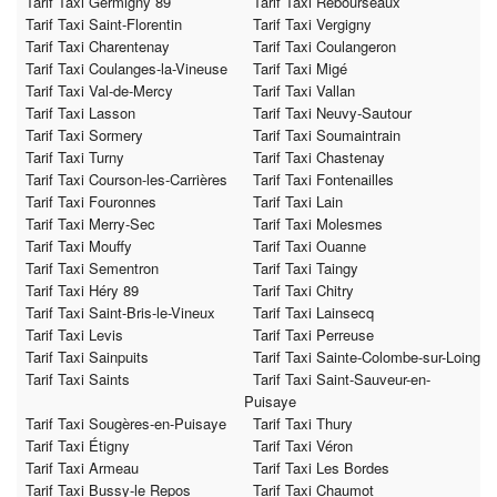
Tarif Taxi Germigny 89
Tarif Taxi Rebourseaux
Tarif Taxi Saint-Florentin
Tarif Taxi Vergigny
Tarif Taxi Charentenay
Tarif Taxi Coulangeron
Tarif Taxi Coulanges-la-Vineuse
Tarif Taxi Migé
Tarif Taxi Val-de-Mercy
Tarif Taxi Vallan
Tarif Taxi Lasson
Tarif Taxi Neuvy-Sautour
Tarif Taxi Sormery
Tarif Taxi Soumaintrain
Tarif Taxi Turny
Tarif Taxi Chastenay
Tarif Taxi Courson-les-Carrières
Tarif Taxi Fontenailles
Tarif Taxi Fouronnes
Tarif Taxi Lain
Tarif Taxi Merry-Sec
Tarif Taxi Molesmes
Tarif Taxi Mouffy
Tarif Taxi Ouanne
Tarif Taxi Sementron
Tarif Taxi Taingy
Tarif Taxi Héry 89
Tarif Taxi Chitry
Tarif Taxi Saint-Bris-le-Vineux
Tarif Taxi Lainsecq
Tarif Taxi Levis
Tarif Taxi Perreuse
Tarif Taxi Sainpuits
Tarif Taxi Sainte-Colombe-sur-Loing
Tarif Taxi Saints
Tarif Taxi Saint-Sauveur-en-
Puisaye
Tarif Taxi Sougères-en-Puisaye
Tarif Taxi Thury
Tarif Taxi Étigny
Tarif Taxi Véron
Tarif Taxi Armeau
Tarif Taxi Les Bordes
Tarif Taxi Bussy-le Repos
Tarif Taxi Chaumot