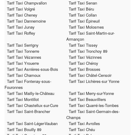
Tarif Taxi Champvallon
Tarif Taxi Senan
Tarif Taxi Volgré
Tarif Taxi Béru
Tarif Taxi Cheney
Tarif Taxi Collan
Tarif Taxi Dannemoine
Tarif Taxi Épineuil
Tarif Taxi Junay
Tarif Taxi Molosmes
Tarif Taxi Roffey
Tarif Taxi Saint-Martin-sur-
Armançon
Tarif Taxi Serrigny
Tarif Taxi Tissey
Tarif Taxi Tonnerre
Tarif Taxi Tronchoy 89
Tarif Taxi Vézannes
Tarif Taxi Vézinnes
Tarif Taxi Yrouerre
Tarif Taxi Chéroy
Tarif Taxi Asnières-sous-Bois
Tarif Taxi Brosses
Tarif Taxi Chamoux
Tarif Taxi Châtel-Censoir
Tarif Taxi Fontenay-sous-
Tarif Taxi Lichères-sur Yonne
Fouronnes
Tarif Taxi Mailly-le-Château
Tarif Taxi Merry-sur-Yonne
Tarif Taxi Montillot
Tarif Taxi Beauvilliers
Tarif Taxi Chastellux-sur-Cure
Tarif Taxi Quarré-les-Tombes
Tarif Taxi Saint-Brancher
Tarif Taxi Saint-Germain-des-
Champs
Tarif Taxi Saint-Léger-Vauban
Tarif Taxi Avrolles
Tarif Taxi Bouilly 89
Tarif Taxi Chéu