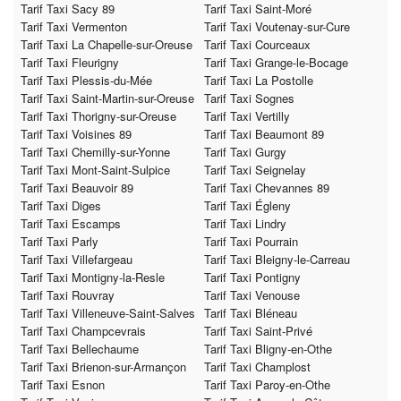
Tarif Taxi Sacy 89
Tarif Taxi Saint-Moré
Tarif Taxi Vermenton
Tarif Taxi Voutenay-sur-Cure
Tarif Taxi La Chapelle-sur-Oreuse
Tarif Taxi Courceaux
Tarif Taxi Fleurigny
Tarif Taxi Grange-le-Bocage
Tarif Taxi Plessis-du-Mée
Tarif Taxi La Postolle
Tarif Taxi Saint-Martin-sur-Oreuse
Tarif Taxi Sognes
Tarif Taxi Thorigny-sur-Oreuse
Tarif Taxi Vertilly
Tarif Taxi Voisines 89
Tarif Taxi Beaumont 89
Tarif Taxi Chemilly-sur-Yonne
Tarif Taxi Gurgy
Tarif Taxi Mont-Saint-Sulpice
Tarif Taxi Seignelay
Tarif Taxi Beauvoir 89
Tarif Taxi Chevannes 89
Tarif Taxi Diges
Tarif Taxi Égleny
Tarif Taxi Escamps
Tarif Taxi Lindry
Tarif Taxi Parly
Tarif Taxi Pourrain
Tarif Taxi Villefargeau
Tarif Taxi Bleigny-le-Carreau
Tarif Taxi Montigny-la-Resle
Tarif Taxi Pontigny
Tarif Taxi Rouvray
Tarif Taxi Venouse
Tarif Taxi Villeneuve-Saint-Salves
Tarif Taxi Bléneau
Tarif Taxi Champcevrais
Tarif Taxi Saint-Privé
Tarif Taxi Bellechaume
Tarif Taxi Bligny-en-Othe
Tarif Taxi Brienon-sur-Armançon
Tarif Taxi Champlost
Tarif Taxi Esnon
Tarif Taxi Paroy-en-Othe