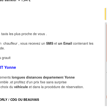
 taxis les plus proche de vous .
n chauffeur , vous recevez un
SMS
et
un Email
contenant les
nde.
 grauit
NT
Yonne
acements
longues
distances departement
Yonne
ble .et profitez d'un prix fixe sans surprise
e choix du
véhicule
et dans la procédure de réservation.
port ORLY / CDG OU BEAUVAIS