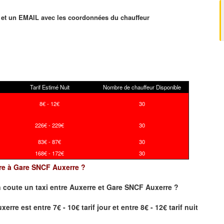
et un EMAIL avec les coordonnées du chauffeur
Tarif Estimé Nuit
Nombre de chauffeur Disponible
8€ - 12€
30
226€ - 229€
30
83€ - 87€
30
168€ - 172€
30
erre à Gare SNCF Auxerre ?
 coute un taxi
entre Auxerre et Gare SNCF Auxerre ?
re est entre 7€ - 10€ tarif jour et entre 8€ - 12€ tarif nuit