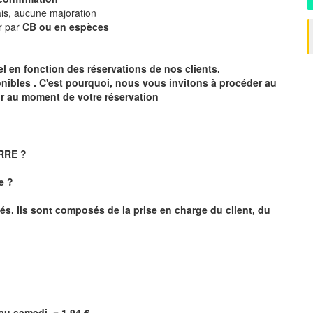
is, aucune majoration
r par
CB ou en espèces
éel en fonction des réservations de nos clients.
onibles . C'est pourquoi, nous vous invitons à procéder au
ur au moment de votre réservation
ERRE ?
e ?
és. Ils sont composés de la prise en charge du client, du
i au samedi =
1,94
€