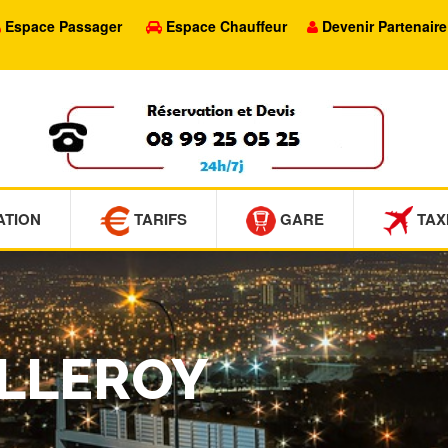
Espace Passager
Espace Chauffeur
Devenir Partenaire
ATION
TARIFS
GARE
TAX
ILLEROY