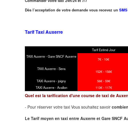
Commander votre taxi 24h/24 et 7/7
Dès l’acceptation de votre demande vous recevez un
SMS
Tarif Taxi Auxerre
Tarif Estimé Jour
TAXI Auxerre - Gare SNCF Auxerre
7€ - 10€
TAXI Auxerre - Sens
152€ - 156€
TAXI Auxerre - joigny
56€ - 59€
TAXI Auxerre - Avallon
113€ - 117€
Quel est la tarification d'une course de taxi de Aux
- Pour réserver votre taxi Vous souhaitez savoir
combien
Le Tarif moyen en taxi entre Auxerre et Gare SNCF Auxer