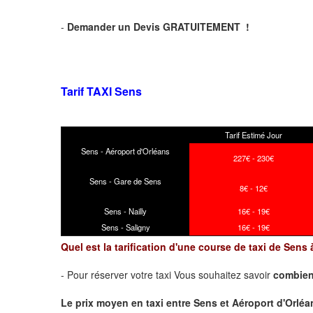
-
Demander un Devis GRATUITEMENT !
Tarif TAXI Sens
Tarif Estimé Jour
Sens - Aéroport d'Orléans
227€ - 230€
Sens - Gare de Sens
8€ - 12€
Sens - Nailly
16€ - 19€
Sens - Saligny
16€ - 19€
Quel est la tarification d'une course de taxi de Sens
- Pour réserver votre taxi Vous souhaitez savoir
combien
Le prix moyen en taxi entre Sens et Aéroport d'Orléans 