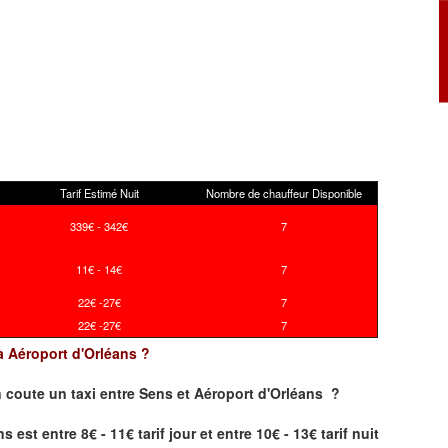
Tarif Estimé Nuit
Nombre de chauffeur Disponible
339€ - 342€
7
11€ - 14€
7
22€ -27€
7
22€ -27€
7
 à Aéroport d'Orléans ?
 coute un taxi
entre Sens et Aéroport d'Orléans ?
est entre 8€ - 11€ tarif jour et entre 10€ - 13€ tarif nuit