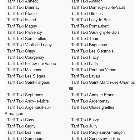
Tarif Taxi Annéot
Tarif Taxi Avallon
Tarif Taxi Blannay
Tarif Taxi Domecy-sur-le-Vault
Tarif Taxi Étaule
Tarif Taxi Girolles
Tarif Taxi Island
Tarif Taxi Lucy-le-Bois
Tarif Taxi Magny
Tarif Taxi Pontaubert
Tarif Taxi Provency
Tarif Taxi Sauvigny-le-Bois
Tarif Taxi Sermizelles
Tarif Taxi Tharot
Tarif Taxi Vault-de-Lugny
Tarif Taxi Bagneaux
Tarif Taxi Chigy
Tarif Taxi Les Clérimois
Tarif Taxi Courgenay
Tarif Taxi Flacy
Tarif Taxi Foissy-sur-Vanne
Tarif Taxi Lailly
Tarif Taxi Molinons
Tarif Taxi Pont-sur-Vanne
Tarif Taxi Les Sièges
Tarif Taxi Lavau
Tarif Taxi Saint-Fargeau
Tarif Taxi Saint-Martin-des-Champs
89
Tarif Taxi Septfonds
Tarif Taxi Ancy-le-Franc
Tarif Taxi Ancy-le-Libre
Tarif Taxi Argentenay
Tarif Taxi Argenteuil-sur-
Tarif Taxi Chassignelles
Armançon
Tarif Taxi Cusy
Tarif Taxi Fulvy
Tarif Taxi Gigny
Tarif Taxi Jully
Tarif Taxi Lézinnes
Tarif Taxi Pacy-sur-Armançon
Tarif Taxi Sambourg
Tarif Taxi Sennevoy-le-Bas