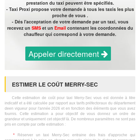
prestation du taxi peuvent être spécifiés.
- Taxi Proxi propose votre demande à tous les taxis les plus
proche de vous .
- Dés l'acceptation de votre demande par un taxi, vous
recevez un
SMS
et un
Email
contenant les coordonnées du
chauffeur qui correspond à votre demande.
Appeler directement
ESTIMER LE COÛT MERRY-SEC
Cette estimation de coût pour taxi Merry-Sec vous est donnée à titre
indicatif et a été calculée par rapport aux tarifs préfectoraux du département
deen vigueur pour l'année 2026 et en fonction des éléments que vous avez
fournis. Cette estimation a pour objectif de vous donnez un ordre de
grandeur et uniquement cet objectif là. De nombreux paramètres ne sont pas
pris en compte par cette estimation :
*
Réserver un taxi Merry-Sec entraine des frais d'approche qui