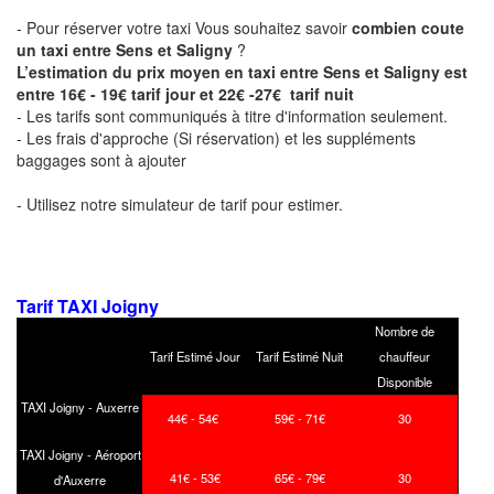
- Pour réserver votre taxi Vous souhaitez savoir
combien coute
un taxi entre Sens et Saligny
?
L’estimation du prix moyen en taxi entre Sens et Saligny est
entre 16€ - 19€ tarif jour et 22€ -27€ tarif nuit
- Les tarifs sont communiqués à titre d'information seulement.
- Les frais d'approche (Si réservation) et les suppléments
baggages sont à ajouter
- Utilisez notre simulateur de tarif pour estimer.
Tarif TAXI Joigny
Nombre de
Tarif Estimé Jour
Tarif Estimé Nuit
chauffeur
Disponible
TAXI Joigny - Auxerre
44€ - 54€
59€ - 71€
30
TAXI Joigny - Aéroport
41€ - 53€
65€ - 79€
30
d'Auxerre