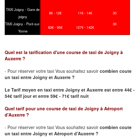
TAXI Joigny - Gare de
8€ - 12€
11€ - 14€
30
joigny
TAXI Joigny - Pont-sur-
30
83€ - 95€
127€ - 142€
Yonne
Quel est la tarification d'une course de taxi de
Joigny
à
Auxerre ?
- Pour réserver votre taxi Vous souhaitez savoir
combien coute
un taxi
entre
Joigny
et Auxerre ?
Le Tarif moyen en taxi entre
Joigny
et Auxerre est entre 44€ -
54€ tarif jour et entre 59€ - 71€ tarif nuit
Quel tarif pour une course de taxi de
Joigny
à Aéroport
d'Auxerre
?
- Pour réserver votre taxi Vous souhaitez savoir
combien coute
un taxi entre
Joigny
et Aéroport d'Auxerre ?