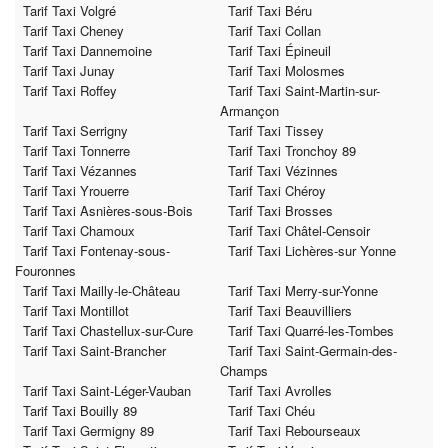
Tarif Taxi Volgré
Tarif Taxi Béru
Tarif Taxi Cheney
Tarif Taxi Collan
Tarif Taxi Dannemoine
Tarif Taxi Épineuil
Tarif Taxi Junay
Tarif Taxi Molosmes
Tarif Taxi Roffey
Tarif Taxi Saint-Martin-sur-
Armançon
Tarif Taxi Serrigny
Tarif Taxi Tissey
Tarif Taxi Tonnerre
Tarif Taxi Tronchoy 89
Tarif Taxi Vézannes
Tarif Taxi Vézinnes
Tarif Taxi Yrouerre
Tarif Taxi Chéroy
Tarif Taxi Asnières-sous-Bois
Tarif Taxi Brosses
Tarif Taxi Chamoux
Tarif Taxi Châtel-Censoir
Tarif Taxi Fontenay-sous-
Tarif Taxi Lichères-sur Yonne
Fouronnes
Tarif Taxi Mailly-le-Château
Tarif Taxi Merry-sur-Yonne
Tarif Taxi Montillot
Tarif Taxi Beauvilliers
Tarif Taxi Chastellux-sur-Cure
Tarif Taxi Quarré-les-Tombes
Tarif Taxi Saint-Brancher
Tarif Taxi Saint-Germain-des-
Champs
Tarif Taxi Saint-Léger-Vauban
Tarif Taxi Avrolles
Tarif Taxi Bouilly 89
Tarif Taxi Chéu
Tarif Taxi Germigny 89
Tarif Taxi Rebourseaux