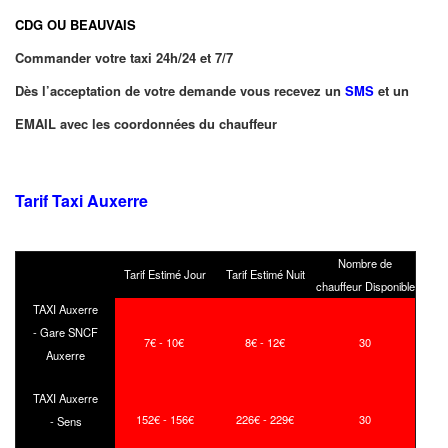
CDG OU BEAUVAIS
Commander votre taxi 24h/24 et 7/7
Dès l’acceptation de votre demande vous recevez un
SMS
et un
EMAIL avec les coordonnées du chauffeur
Tarif Taxi Auxerre
Nombre de
Tarif Estimé Jour
Tarif Estimé Nuit
chauffeur Disponible
TAXI Auxerre
- Gare SNCF
7€ - 10€
8€ - 12€
30
Auxerre
TAXI Auxerre
152€ - 156€
226€ - 229€
30
- Sens