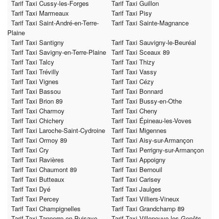
Tarif Taxi Cussy-les-Forges
Tarif Taxi Guillon
Tarif Taxi Marmeaux
Tarif Taxi Pisy
Tarif Taxi Saint-André-en-Terre-
Tarif Taxi Sainte-Magnance
Plaine
Tarif Taxi Santigny
Tarif Taxi Sauvigny-le-Beuréal
Tarif Taxi Savigny-en-Terre-Plaine
Tarif Taxi Sceaux 89
Tarif Taxi Talcy
Tarif Taxi Thizy
Tarif Taxi Trévilly
Tarif Taxi Vassy
Tarif Taxi Vignes
Tarif Taxi Cézy
Tarif Taxi Bassou
Tarif Taxi Bonnard
Tarif Taxi Brion 89
Tarif Taxi Bussy-en-Othe
Tarif Taxi Charmoy
Tarif Taxi Cheny
Tarif Taxi Chichery
Tarif Taxi Épineau-les-Voves
Tarif Taxi Laroche-Saint-Cydroine
Tarif Taxi Migennes
Tarif Taxi Ormoy 89
Tarif Taxi Aisy-sur-Armançon
Tarif Taxi Cry
Tarif Taxi Perrigny-sur-Armançon
Tarif Taxi Ravières
Tarif Taxi Appoigny
Tarif Taxi Chaumont 89
Tarif Taxi Bernouil
Tarif Taxi Butteaux
Tarif Taxi Carisey
Tarif Taxi Dyé
Tarif Taxi Jaulges
Tarif Taxi Percey
Tarif Taxi Villiers-Vineux
Tarif Taxi Champignelles
Tarif Taxi Grandchamp 89
Tarif Taxi Tannerre-en-Puisaye
Tarif Taxi Villeneuve-les-Genêts