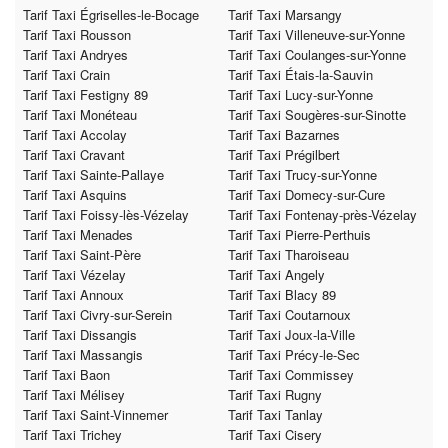
Tarif Taxi Égriselles-le-Bocage
Tarif Taxi Marsangy
Tarif Taxi Rousson
Tarif Taxi Villeneuve-sur-Yonne
Tarif Taxi Andryes
Tarif Taxi Coulanges-sur-Yonne
Tarif Taxi Crain
Tarif Taxi Étais-la-Sauvin
Tarif Taxi Festigny 89
Tarif Taxi Lucy-sur-Yonne
Tarif Taxi Monéteau
Tarif Taxi Sougères-sur-Sinotte
Tarif Taxi Accolay
Tarif Taxi Bazarnes
Tarif Taxi Cravant
Tarif Taxi Prégilbert
Tarif Taxi Sainte-Pallaye
Tarif Taxi Trucy-sur-Yonne
Tarif Taxi Asquins
Tarif Taxi Domecy-sur-Cure
Tarif Taxi Foissy-lès-Vézelay
Tarif Taxi Fontenay-près-Vézelay
Tarif Taxi Menades
Tarif Taxi Pierre-Perthuis
Tarif Taxi Saint-Père
Tarif Taxi Tharoiseau
Tarif Taxi Vézelay
Tarif Taxi Angely
Tarif Taxi Annoux
Tarif Taxi Blacy 89
Tarif Taxi Civry-sur-Serein
Tarif Taxi Coutarnoux
Tarif Taxi Dissangis
Tarif Taxi Joux-la-Ville
Tarif Taxi Massangis
Tarif Taxi Précy-le-Sec
Tarif Taxi Baon
Tarif Taxi Commissey
Tarif Taxi Mélisey
Tarif Taxi Rugny
Tarif Taxi Saint-Vinnemer
Tarif Taxi Tanlay
Tarif Taxi Trichey
Tarif Taxi Cisery