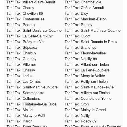
Tarif Taxi Villiers-Saint-Benoît
Tarif Taxi Chambeugle
Tarif Taxi Charny
Tarif Taxi Chêne-Arnoult
Tarif Taxi Chevillon 89
Tarif Taxi Dicy
Tarif Taxi Fontenouilles
Tarif Taxi Marchais-Beton
Tarif Taxi Perreux
Tarif Taxi Prunoy
Tarif Taxi Saint-Denis-sur-Ouanne
Tarif Taxi Saint-Martin-sur-Ouanne
Tarif Taxi La Celle-Saint-Cyr
Tarif Taxi Cudot
Tarif Taxi Précy-sur-Vrin
Tarif Taxi Saint-Romain-le-Preux
Tarif Taxi Sépeaux
Tarif Taxi Branches
Tarif Taxi Charbuy
Tarif Taxi Fleury-la-Vallée
Tarif Taxi Guerchy
Tarif Taxi Neuilly 89
Tarif Taxi Villemer
Tarif Taxi Aillant-sur-Tholon
Tarif Taxi Chassy
Tarif Taxi La Ferté-Loupière
Tarif Taxi Laduz
Tarif Taxi Merry-la-Vallée
Tarif Taxi Les Ormes
Tarif Taxi Poilly-sur-Tholon
Tarif Taxi Saint-Martin-sur-Ocre
Tarif Taxi Saint-Maurice-le-Vieil
Tarif Taxi Sommecaise
Tarif Taxi Villiers-sur-Tholon
Tarif Taxi Collemiers
Tarif Taxi Courtois-sur-Yonne
Tarif Taxi Fontaine-la-Gaillarde
Tarif Taxi Gron
Tarif Taxi Maillot
Tarif Taxi Malay-le-Grand
Tarif Taxi Malay-le-Petit
Tarif Taxi Nailly
Tarif Taxi Paron
Tarif Taxi Rosoy 89
Tarif Taxi Saint-Denis 89
Tarif Taxi Saint-Martin-du-Tertre 89