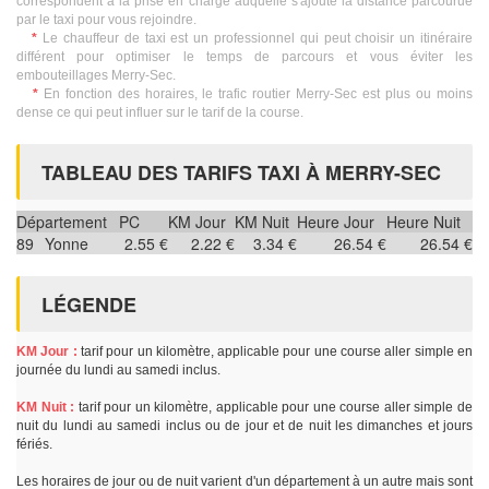
correspondent à la prise en charge auquelle s'ajoute la distance parcourue
par le taxi pour vous rejoindre.
*
Le chauffeur de taxi est un professionnel qui peut choisir un itinéraire
différent pour optimiser le temps de parcours et vous éviter les
embouteillages Merry-Sec.
*
En fonction des horaires, le trafic routier Merry-Sec est plus ou moins
dense ce qui peut influer sur le tarif de la course.
TABLEAU DES TARIFS TAXI À MERRY-SEC
Département
PC
KM Jour
KM Nuit
Heure Jour
Heure Nuit
89
Yonne
2.55 €
2.22 €
3.34 €
26.54 €
26.54 €
LÉGENDE
KM Jour :
tarif pour un kilomètre, applicable pour une course aller simple en
journée du lundi au samedi inclus.
KM Nuit :
tarif pour un kilomètre, applicable pour une course aller simple de
nuit du lundi au samedi inclus ou de jour et de nuit les dimanches et jours
fériés.
Les horaires de jour ou de nuit varient d'un département à un autre mais sont