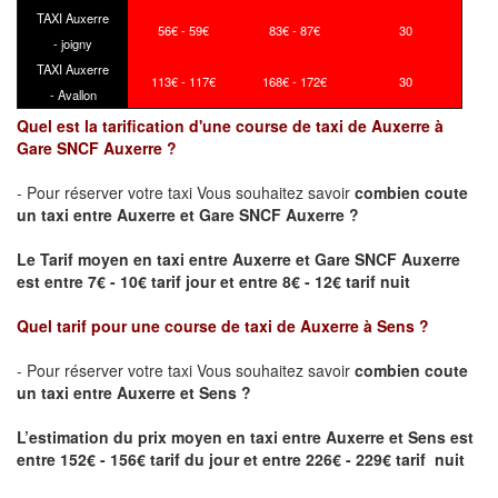
TAXI Auxerre
56€ - 59€
83€ - 87€
30
- joigny
TAXI Auxerre
113€ - 117€
168€ - 172€
30
- Avallon
Quel est la tarification d'une course de taxi de Auxerre à
Gare SNCF Auxerre ?
- Pour réserver votre taxi Vous souhaitez savoir
combien coute
un taxi
entre Auxerre et Gare SNCF Auxerre ?
Le Tarif moyen en taxi entre Auxerre et Gare SNCF Auxerre
est entre 7€ - 10€ tarif jour et entre 8€ - 12€ tarif nuit
Quel tarif pour une course de taxi de
Auxerre à Sens
?
- Pour réserver votre taxi Vous souhaitez savoir
combien coute
un taxi entre Auxerre et Sens ?
L’estimation du prix moyen en taxi entre Auxerre et Sens
est
entre 152€ - 156€ tarif du jour et entre 226€ - 229€ tarif nuit