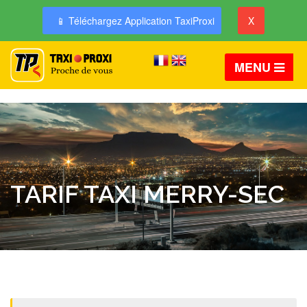
📱 Téléchargez Application TaxiProxi
X
MENU
TARIF TAXI MERRY-SEC