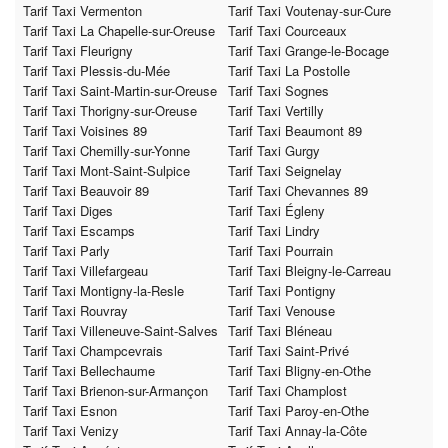
Tarif Taxi Vermenton
Tarif Taxi Voutenay-sur-Cure
Tarif Taxi La Chapelle-sur-Oreuse
Tarif Taxi Courceaux
Tarif Taxi Fleurigny
Tarif Taxi Grange-le-Bocage
Tarif Taxi Plessis-du-Mée
Tarif Taxi La Postolle
Tarif Taxi Saint-Martin-sur-Oreuse
Tarif Taxi Sognes
Tarif Taxi Thorigny-sur-Oreuse
Tarif Taxi Vertilly
Tarif Taxi Voisines 89
Tarif Taxi Beaumont 89
Tarif Taxi Chemilly-sur-Yonne
Tarif Taxi Gurgy
Tarif Taxi Mont-Saint-Sulpice
Tarif Taxi Seignelay
Tarif Taxi Beauvoir 89
Tarif Taxi Chevannes 89
Tarif Taxi Diges
Tarif Taxi Égleny
Tarif Taxi Escamps
Tarif Taxi Lindry
Tarif Taxi Parly
Tarif Taxi Pourrain
Tarif Taxi Villefargeau
Tarif Taxi Bleigny-le-Carreau
Tarif Taxi Montigny-la-Resle
Tarif Taxi Pontigny
Tarif Taxi Rouvray
Tarif Taxi Venouse
Tarif Taxi Villeneuve-Saint-Salves
Tarif Taxi Bléneau
Tarif Taxi Champcevrais
Tarif Taxi Saint-Privé
Tarif Taxi Bellechaume
Tarif Taxi Bligny-en-Othe
Tarif Taxi Brienon-sur-Armançon
Tarif Taxi Champlost
Tarif Taxi Esnon
Tarif Taxi Paroy-en-Othe
Tarif Taxi Venizy
Tarif Taxi Annay-la-Côte