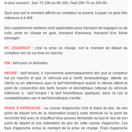
le plus souvent : Jour 7h-19h ou 8h-20h / Nuit 19h-7h ou 20h-8h
Quel que soit le montant affiché au compteur la somme à payer ne peut être
inférieure à 6.40€
Des suppléments tarifaires sont applicables pour transport de bagages ou de
colis, prise en charge en gare, transport d'animaux, transport d'un 4ème
passager.
PC JOUR/NUIT :
c'est la prise en charge, soit le montant de départ du
compteur lors de sa mise en marche.
KM :
tarif pour un kilomètre
HEURE :
tarif horaire, il s'enclenche automatiquement dès que le compteur
est en marche et que le véhicule est à l'arrêt (embouteillage, attente du
client) ou en alternance avec le tarif kilométrique quand la vitesse atteint le
point de conjonction des tarifs horaire et kilométrique (vitesse du véhicule
inférieure à : tarif horaire / le tarif kilométrique appliqué), dans ce cas la
comptabilisation par le tarif kilométrique s'arrête.
FRAIS D'APPROCHE :
ou course d'approche c'est le trajet du taxi, de son
point de départ lors de la réservation jusqu'à votre domicile ou le point de
rencontre fixé avec le chauffeur.Vous pouvez demander au taxi le lieu de son
point de départ et une estimation du prix de cette course d'approche. Les
frais d'approche inclus le montant de la prise en charge. Frais d'approche