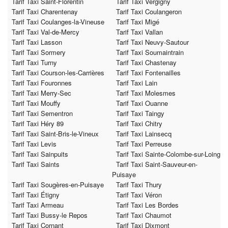
Tarif Taxi Saint-Florentin
Tarif Taxi Vergigny
Tarif Taxi Charentenay
Tarif Taxi Coulangeron
Tarif Taxi Coulanges-la-Vineuse
Tarif Taxi Migé
Tarif Taxi Val-de-Mercy
Tarif Taxi Vallan
Tarif Taxi Lasson
Tarif Taxi Neuvy-Sautour
Tarif Taxi Sormery
Tarif Taxi Soumaintrain
Tarif Taxi Turny
Tarif Taxi Chastenay
Tarif Taxi Courson-les-Carrières
Tarif Taxi Fontenailles
Tarif Taxi Fouronnes
Tarif Taxi Lain
Tarif Taxi Merry-Sec
Tarif Taxi Molesmes
Tarif Taxi Mouffy
Tarif Taxi Ouanne
Tarif Taxi Sementron
Tarif Taxi Taingy
Tarif Taxi Héry 89
Tarif Taxi Chitry
Tarif Taxi Saint-Bris-le-Vineux
Tarif Taxi Lainsecq
Tarif Taxi Levis
Tarif Taxi Perreuse
Tarif Taxi Sainpuits
Tarif Taxi Sainte-Colombe-sur-Loing
Tarif Taxi Saints
Tarif Taxi Saint-Sauveur-en-
Puisaye
Tarif Taxi Sougères-en-Puisaye
Tarif Taxi Thury
Tarif Taxi Étigny
Tarif Taxi Véron
Tarif Taxi Armeau
Tarif Taxi Les Bordes
Tarif Taxi Bussy-le Repos
Tarif Taxi Chaumot
Tarif Taxi Cornant
Tarif Taxi Dixmont