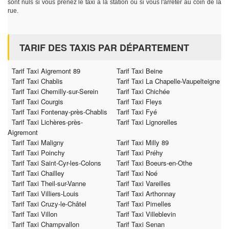
sont nuls si vous prenez le taxi à la station ou si vous l'arrêter au coin de la
rue.
TARIF DES TAXIS PAR DÉPARTEMENT
Tarif Taxi Aigremont 89
Tarif Taxi Beine
Tarif Taxi Chablis
Tarif Taxi La Chapelle-Vaupelteigne
Tarif Taxi Chemilly-sur-Serein
Tarif Taxi Chichée
Tarif Taxi Courgis
Tarif Taxi Fleys
Tarif Taxi Fontenay-près-Chablis
Tarif Taxi Fyé
Tarif Taxi Lichères-près-
Tarif Taxi Lignorelles
Aigremont
Tarif Taxi Maligny
Tarif Taxi Milly 89
Tarif Taxi Poinchy
Tarif Taxi Préhy
Tarif Taxi Saint-Cyr-les-Colons
Tarif Taxi Boeurs-en-Othe
Tarif Taxi Chailley
Tarif Taxi Noé
Tarif Taxi Theil-sur-Vanne
Tarif Taxi Vareilles
Tarif Taxi Villiers-Louis
Tarif Taxi Arthonnay
Tarif Taxi Cruzy-le-Châtel
Tarif Taxi Pimelles
Tarif Taxi Villon
Tarif Taxi Villeblevin
Tarif Taxi Champvallon
Tarif Taxi Senan