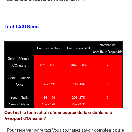
Tarif TAXI Sens
Nombre de
Tarif Estimé Jour
Tarif Estimé Nuit
chauffeur Disponible
Sens - Aéroport
227€ - 230€
339€ - 342€
7
d'Orléans
Sens - Gare de
8€ - 12€
11€ - 14€
7
Sens
Sens - Nailly
16€ - 19€
22€ -27€
7
Sens - Saligny
16€ - 19€
22€ -27€
7
Quel est la tarification d'une course de taxi de Sens à
Aéroport d'Orléans ?
- Pour réserver votre taxi Vous souhaitez savoir
combien coute