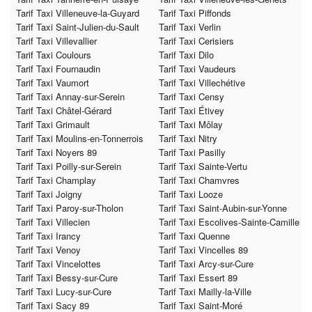
Tarif Taxi Villeneuve-la-Guyard
Tarif Taxi Piffonds
Tarif Taxi Saint-Julien-du-Sault
Tarif Taxi Verlin
Tarif Taxi Villevallier
Tarif Taxi Cerisiers
Tarif Taxi Coulours
Tarif Taxi Dilo
Tarif Taxi Fournaudin
Tarif Taxi Vaudeurs
Tarif Taxi Vaumort
Tarif Taxi Villechétive
Tarif Taxi Annay-sur-Serein
Tarif Taxi Censy
Tarif Taxi Châtel-Gérard
Tarif Taxi Étivey
Tarif Taxi Grimault
Tarif Taxi Môlay
Tarif Taxi Moulins-en-Tonnerrois
Tarif Taxi Nitry
Tarif Taxi Noyers 89
Tarif Taxi Pasilly
Tarif Taxi Poilly-sur-Serein
Tarif Taxi Sainte-Vertu
Tarif Taxi Champlay
Tarif Taxi Chamvres
Tarif Taxi Joigny
Tarif Taxi Looze
Tarif Taxi Paroy-sur-Tholon
Tarif Taxi Saint-Aubin-sur-Yonne
Tarif Taxi Villecien
Tarif Taxi Escolives-Sainte-Camille
Tarif Taxi Irancy
Tarif Taxi Quenne
Tarif Taxi Venoy
Tarif Taxi Vincelles 89
Tarif Taxi Vincelottes
Tarif Taxi Arcy-sur-Cure
Tarif Taxi Bessy-sur-Cure
Tarif Taxi Essert 89
Tarif Taxi Lucy-sur-Cure
Tarif Taxi Mailly-la-Ville
Tarif Taxi Sacy 89
Tarif Taxi Saint-Moré