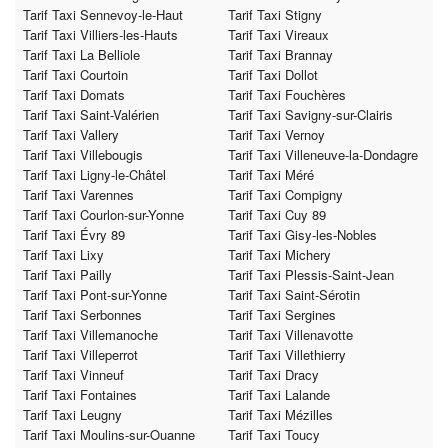
Tarif Taxi Sennevoy-le-Haut
Tarif Taxi Stigny
Tarif Taxi Villiers-les-Hauts
Tarif Taxi Vireaux
Tarif Taxi La Belliole
Tarif Taxi Brannay
Tarif Taxi Courtoin
Tarif Taxi Dollot
Tarif Taxi Domats
Tarif Taxi Fouchères
Tarif Taxi Saint-Valérien
Tarif Taxi Savigny-sur-Clairis
Tarif Taxi Vallery
Tarif Taxi Vernoy
Tarif Taxi Villebougis
Tarif Taxi Villeneuve-la-Dondagre
Tarif Taxi Ligny-le-Châtel
Tarif Taxi Méré
Tarif Taxi Varennes
Tarif Taxi Compigny
Tarif Taxi Courlon-sur-Yonne
Tarif Taxi Cuy 89
Tarif Taxi Évry 89
Tarif Taxi Gisy-les-Nobles
Tarif Taxi Lixy
Tarif Taxi Michery
Tarif Taxi Pailly
Tarif Taxi Plessis-Saint-Jean
Tarif Taxi Pont-sur-Yonne
Tarif Taxi Saint-Sérotin
Tarif Taxi Serbonnes
Tarif Taxi Sergines
Tarif Taxi Villemanoche
Tarif Taxi Villenavotte
Tarif Taxi Villeperrot
Tarif Taxi Villethierry
Tarif Taxi Vinneuf
Tarif Taxi Dracy
Tarif Taxi Fontaines
Tarif Taxi Lalande
Tarif Taxi Leugny
Tarif Taxi Mézilles
Tarif Taxi Moulins-sur-Ouanne
Tarif Taxi Toucy