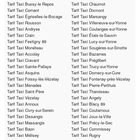
Tarif Taxi Bussy-le Repos
Tarif Taxi Chaumot
Tarif Taxi Cornant
Tarif Taxi Dixmont
Tarif Taxi Égriselles-le-Bocage
Tarif Taxi Marsangy
Tarif Taxi Rousson
Tarif Taxi Villeneuve-sur-Yonne
Tarif Taxi Andryes
Tarif Taxi Coulanges-sur-Yonne
Tarif Taxi Crain
Tarif Taxi Étais-la-Sauvin
Tarif Taxi Festigny 89
Tarif Taxi Lucy-sur-Yonne
Tarif Taxi Monéteau
Tarif Taxi Sougères-sur-Sinotte
Tarif Taxi Accolay
Tarif Taxi Bazarnes
Tarif Taxi Cravant
Tarif Taxi Prégilbert
Tarif Taxi Sainte-Pallaye
Tarif Taxi Trucy-sur-Yonne
Tarif Taxi Asquins
Tarif Taxi Domecy-sur-Cure
Tarif Taxi Foissy-lès-Vézelay
Tarif Taxi Fontenay-près-Vézelay
Tarif Taxi Menades
Tarif Taxi Pierre-Perthuis
Tarif Taxi Saint-Père
Tarif Taxi Tharoiseau
Tarif Taxi Vézelay
Tarif Taxi Angely
Tarif Taxi Annoux
Tarif Taxi Blacy 89
Tarif Taxi Civry-sur-Serein
Tarif Taxi Coutarnoux
Tarif Taxi Dissangis
Tarif Taxi Joux-la-Ville
Tarif Taxi Massangis
Tarif Taxi Précy-le-Sec
Tarif Taxi Baon
Tarif Taxi Commissey
Tarif Taxi Mélisey
Tarif Taxi Rugny