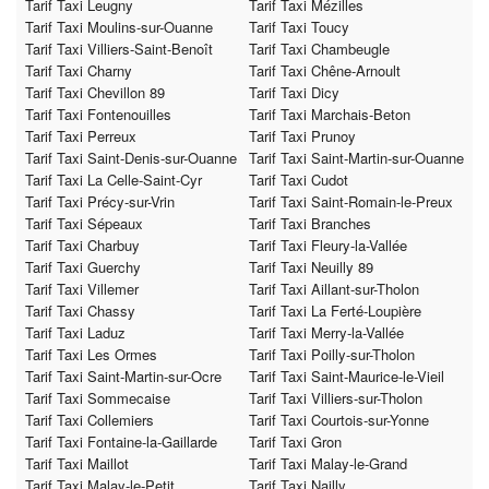
Tarif Taxi Leugny
Tarif Taxi Mézilles
Tarif Taxi Moulins-sur-Ouanne
Tarif Taxi Toucy
Tarif Taxi Villiers-Saint-Benoît
Tarif Taxi Chambeugle
Tarif Taxi Charny
Tarif Taxi Chêne-Arnoult
Tarif Taxi Chevillon 89
Tarif Taxi Dicy
Tarif Taxi Fontenouilles
Tarif Taxi Marchais-Beton
Tarif Taxi Perreux
Tarif Taxi Prunoy
Tarif Taxi Saint-Denis-sur-Ouanne
Tarif Taxi Saint-Martin-sur-Ouanne
Tarif Taxi La Celle-Saint-Cyr
Tarif Taxi Cudot
Tarif Taxi Précy-sur-Vrin
Tarif Taxi Saint-Romain-le-Preux
Tarif Taxi Sépeaux
Tarif Taxi Branches
Tarif Taxi Charbuy
Tarif Taxi Fleury-la-Vallée
Tarif Taxi Guerchy
Tarif Taxi Neuilly 89
Tarif Taxi Villemer
Tarif Taxi Aillant-sur-Tholon
Tarif Taxi Chassy
Tarif Taxi La Ferté-Loupière
Tarif Taxi Laduz
Tarif Taxi Merry-la-Vallée
Tarif Taxi Les Ormes
Tarif Taxi Poilly-sur-Tholon
Tarif Taxi Saint-Martin-sur-Ocre
Tarif Taxi Saint-Maurice-le-Vieil
Tarif Taxi Sommecaise
Tarif Taxi Villiers-sur-Tholon
Tarif Taxi Collemiers
Tarif Taxi Courtois-sur-Yonne
Tarif Taxi Fontaine-la-Gaillarde
Tarif Taxi Gron
Tarif Taxi Maillot
Tarif Taxi Malay-le-Grand
Tarif Taxi Malay-le-Petit
Tarif Taxi Nailly