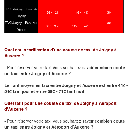
TAXI Joigny - Gare de
8€ - 12€
11€ - 14€
30
joigny
TAXI Joigny - Pont-sur-
30
83€ - 95€
127€ - 142€
Yonne
Quel est la tarification d'une course de taxi de
Joigny
à
Auxerre ?
- Pour réserver votre taxi Vous souhaitez savoir
combien coute
un taxi
entre
Joigny
et Auxerre ?
Le Tarif moyen en taxi entre
Joigny
et Auxerre est entre 44€ -
54€ tarif jour et entre 59€ - 71€ tarif nuit
Quel tarif pour une course de taxi de
Joigny
à Aéroport
d'Auxerre
?
- Pour réserver votre taxi Vous souhaitez savoir
combien coute
un taxi entre
Joigny
et Aéroport d'Auxerre ?