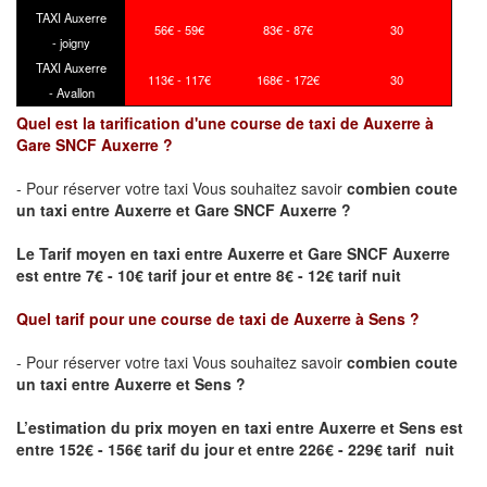
TAXI Auxerre
56€ - 59€
83€ - 87€
30
- joigny
TAXI Auxerre
113€ - 117€
168€ - 172€
30
- Avallon
Quel est la tarification d'une course de taxi de Auxerre à
Gare SNCF Auxerre ?
- Pour réserver votre taxi Vous souhaitez savoir
combien coute
un taxi
entre Auxerre et Gare SNCF Auxerre ?
Le Tarif moyen en taxi entre Auxerre et Gare SNCF Auxerre
est entre 7€ - 10€ tarif jour et entre 8€ - 12€ tarif nuit
Quel tarif pour une course de taxi de
Auxerre à Sens
?
- Pour réserver votre taxi Vous souhaitez savoir
combien coute
un taxi entre Auxerre et Sens ?
L’estimation du prix moyen en taxi entre Auxerre et Sens
est
entre 152€ - 156€ tarif du jour et entre 226€ - 229€ tarif nuit