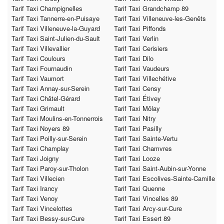
Tarif Taxi Champignelles
Tarif Taxi Grandchamp 89
Tarif Taxi Tannerre-en-Puisaye
Tarif Taxi Villeneuve-les-Genêts
Tarif Taxi Villeneuve-la-Guyard
Tarif Taxi Piffonds
Tarif Taxi Saint-Julien-du-Sault
Tarif Taxi Verlin
Tarif Taxi Villevallier
Tarif Taxi Cerisiers
Tarif Taxi Coulours
Tarif Taxi Dilo
Tarif Taxi Fournaudin
Tarif Taxi Vaudeurs
Tarif Taxi Vaumort
Tarif Taxi Villechétive
Tarif Taxi Annay-sur-Serein
Tarif Taxi Censy
Tarif Taxi Châtel-Gérard
Tarif Taxi Étivey
Tarif Taxi Grimault
Tarif Taxi Môlay
Tarif Taxi Moulins-en-Tonnerrois
Tarif Taxi Nitry
Tarif Taxi Noyers 89
Tarif Taxi Pasilly
Tarif Taxi Poilly-sur-Serein
Tarif Taxi Sainte-Vertu
Tarif Taxi Champlay
Tarif Taxi Chamvres
Tarif Taxi Joigny
Tarif Taxi Looze
Tarif Taxi Paroy-sur-Tholon
Tarif Taxi Saint-Aubin-sur-Yonne
Tarif Taxi Villecien
Tarif Taxi Escolives-Sainte-Camille
Tarif Taxi Irancy
Tarif Taxi Quenne
Tarif Taxi Venoy
Tarif Taxi Vincelles 89
Tarif Taxi Vincelottes
Tarif Taxi Arcy-sur-Cure
Tarif Taxi Bessy-sur-Cure
Tarif Taxi Essert 89