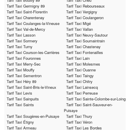
Tarif Taxi Bouilly 89
Tarif Taxi Chéu
Tarif Taxi Germigny 89
Tarif Taxi Rebourseaux
Tarif Taxi Saint-Florentin
Tarif Taxi Vergigny
Tarif Taxi Charentenay
Tarif Taxi Coulangeron
Tarif Taxi Coulanges-la-Vineuse
Tarif Taxi Migé
Tarif Taxi Val-de-Mercy
Tarif Taxi Vallan
Tarif Taxi Lasson
Tarif Taxi Neuvy-Sautour
Tarif Taxi Sormery
Tarif Taxi Soumaintrain
Tarif Taxi Turny
Tarif Taxi Chastenay
Tarif Taxi Courson-les-Carrières
Tarif Taxi Fontenailles
Tarif Taxi Fouronnes
Tarif Taxi Lain
Tarif Taxi Merry-Sec
Tarif Taxi Molesmes
Tarif Taxi Mouffy
Tarif Taxi Ouanne
Tarif Taxi Sementron
Tarif Taxi Taingy
Tarif Taxi Héry 89
Tarif Taxi Chitry
Tarif Taxi Saint-Bris-le-Vineux
Tarif Taxi Lainsecq
Tarif Taxi Levis
Tarif Taxi Perreuse
Tarif Taxi Sainpuits
Tarif Taxi Sainte-Colombe-sur-Loing
Tarif Taxi Saints
Tarif Taxi Saint-Sauveur-en-
Puisaye
Tarif Taxi Sougères-en-Puisaye
Tarif Taxi Thury
Tarif Taxi Étigny
Tarif Taxi Véron
Tarif Taxi Armeau
Tarif Taxi Les Bordes