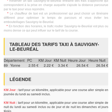
*
Réserver un taxi Sauvigny-le-Beuréal entraine des frais d'approche qui
correspondent à la prise en charge auquelle s'ajoute la distance parcourue
par le taxi pour vous rejoindre.
*
Le chauffeur de taxi est un professionnel qui peut choisir un itinéraire
différent pour optimiser le temps de parcours et vous éviter les
embouteillages Sauvigny-le-Beuréal.
*
En fonction des horaires, le trafic routier Sauvigny-le-Beuréal est plus ou
moins dense ce qui peut influer sur le tarif de la course.
TABLEAU DES TARIFS TAXI À SAUVIGNY-
LE-BEURÉAL
Département
PC
KM Jour
KM Nuit
Heure Jour
Heure Nuit
89
Yonne
2.55 €
2.22 €
3.34 €
26.54 €
26.54 €
LÉGENDE
KM Jour :
tarif pour un kilomètre, applicable pour une course aller simple en
journée du lundi au samedi inclus.
KM Nuit :
tarif pour un kilomètre, applicable pour une course aller simple de
nuit du lundi au samedi inclus ou de jour et de nuit les dimanches et jours
fériés.