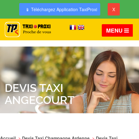
📱 Téléchargez Application TaxiProxi
X
MENU
DEVIS TAXI
ANGECOURT
Accueil
>
Devis Taxi Champagne Ardenne
>
Devis Taxi