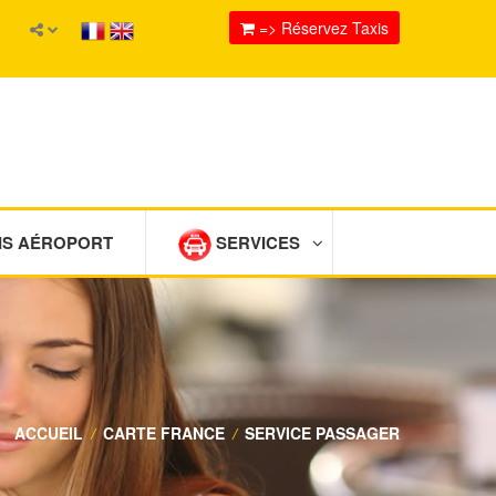
=> Réservez Taxis
IS AÉROPORT
SERVICES
ACCUEIL
/
CARTE FRANCE
/
SERVICE PASSAGER