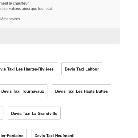
ment le chauffeur
servations ainsi que leur état.
plémentaires.
vis Taxi Les Hautes-Rivières
Devis Taxi Laifour
Devis Taxi Tournavaux
Devis Taxi Les Hauts Buttés
Devis Taxi La Grandville
lier-Fontaine
Devis Taxi Neufmanil