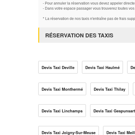
- Pour annuler la réservation vous devez appeler directe
- Dans votre espace passager vous trouverez toutes vos ré
* La réservation de nos taxis n'entraîne pas de frais sup
RÉSERVATION DES TAXIS
Devis Taxi Deville
Devis Taxi Haulmé
De
Devis Taxi Monthermé
Devis Taxi Thilay
Devis Taxi Linchamps
Devis Taxi Gespunsart
Devis Taxi Joigny-Sur-Meuse
Devis Taxi Meil