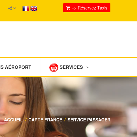
=> Réservez Taxis
IS AÉROPORT
SERVICES
ACCUEIL
/
CARTE FRANCE
/
SERVICE PASSAGER