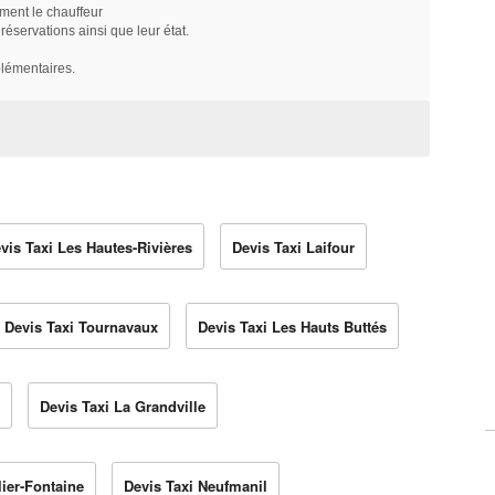
ment le chauffeur
servations ainsi que leur état.
plémentaires.
vis Taxi Les Hautes-Rivières
Devis Taxi Laifour
Devis Taxi Tournavaux
Devis Taxi Les Hauts Buttés
Devis Taxi La Grandville
lier-Fontaine
Devis Taxi Neufmanil