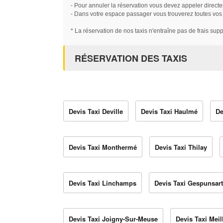
- Pour annuler la réservation vous devez appeler directe
- Dans votre espace passager vous trouverez toutes vos ré
* La réservation de nos taxis n'entraîne pas de frais sup
RÉSERVATION DES TAXIS
Devis Taxi Deville
Devis Taxi Haulmé
De
Devis Taxi Monthermé
Devis Taxi Thilay
Devis Taxi Linchamps
Devis Taxi Gespunsart
Devis Taxi Joigny-Sur-Meuse
Devis Taxi Meil