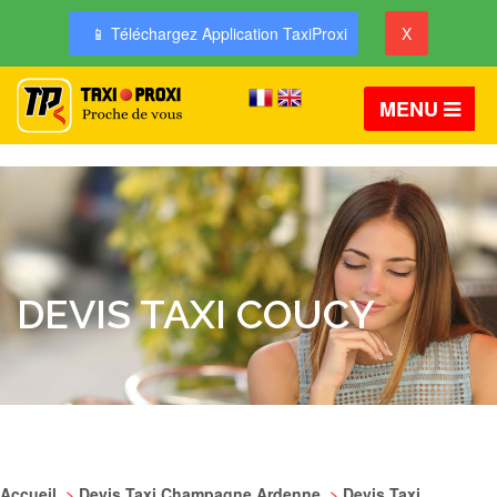
📱 Téléchargez Application TaxiProxi
X
MENU
DEVIS TAXI COUCY
Accueil
>
Devis Taxi Champagne Ardenne
>
Devis Taxi