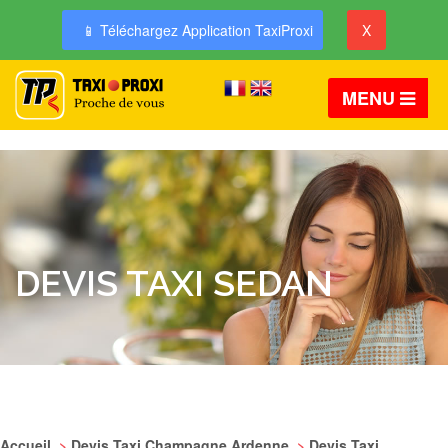
📱 Téléchargez Application TaxiProxi
X
MENU
DEVIS TAXI SEDAN
Accueil
>
Devis Taxi Champagne Ardenne
>
Devis Taxi