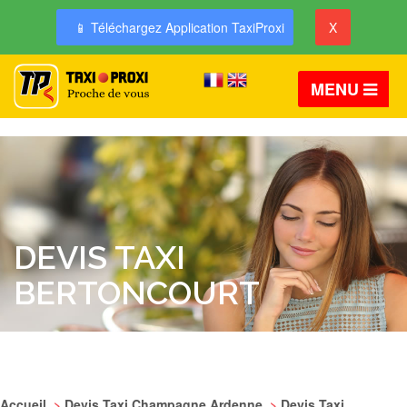
📱 Téléchargez Application TaxiProxi
X
MENU
DEVIS TAXI
BERTONCOURT
Accueil
>
Devis Taxi Champagne Ardenne
>
Devis Taxi