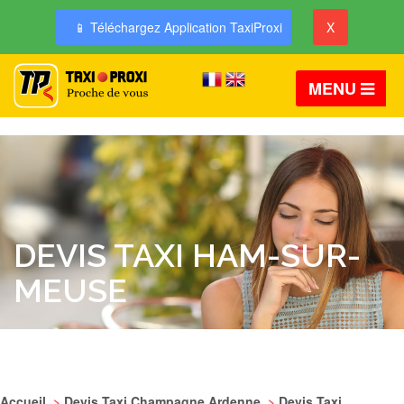
📱 Téléchargez Application TaxiProxi
X
MENU
DEVIS TAXI HAM-SUR-
MEUSE
Accueil
>
Devis Taxi Champagne Ardenne
>
Devis Taxi