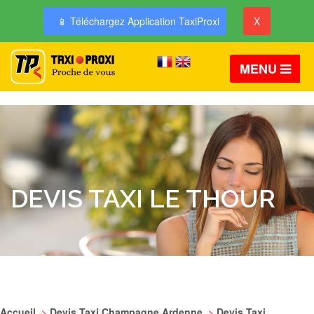
📱 Téléchargez Application TaxiProxi
X
MENU
DEVIS TAXI LE THOUR
Accueil
>
Devis Taxi Champagne Ardenne
>
Devis Taxi