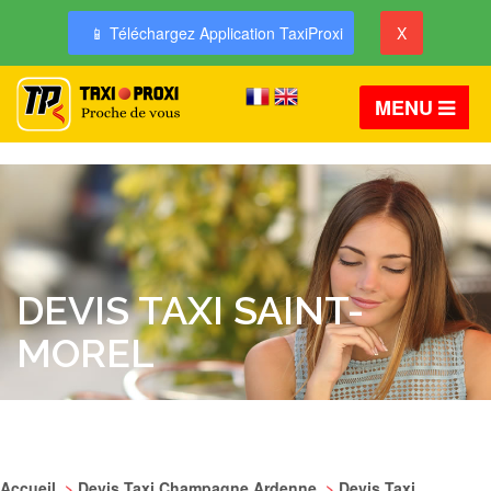
📱 Téléchargez Application TaxiProxi
X
MENU
DEVIS TAXI SAINT-
MOREL
Accueil
>
Devis Taxi Champagne Ardenne
>
Devis Taxi