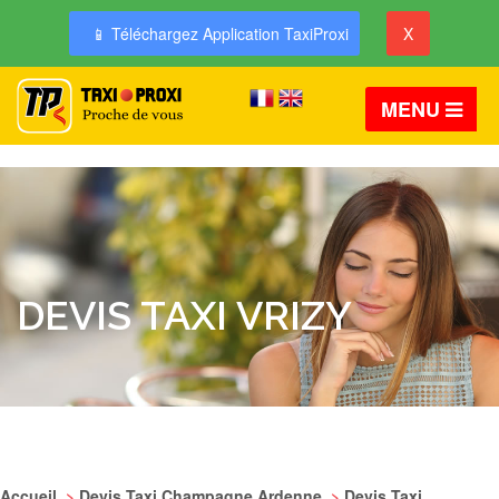
📱 Téléchargez Application TaxiProxi
X
MENU
DEVIS TAXI VRIZY
Accueil
>
Devis Taxi Champagne Ardenne
>
Devis Taxi