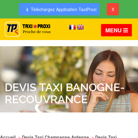
📱 Téléchargez Application TaxiProxi
X
MENU
DEVIS TAXI BANOGNE-
RECOUVRANCE
Accueil
>
Devis Taxi Champagne Ardenne
>
Devis Taxi