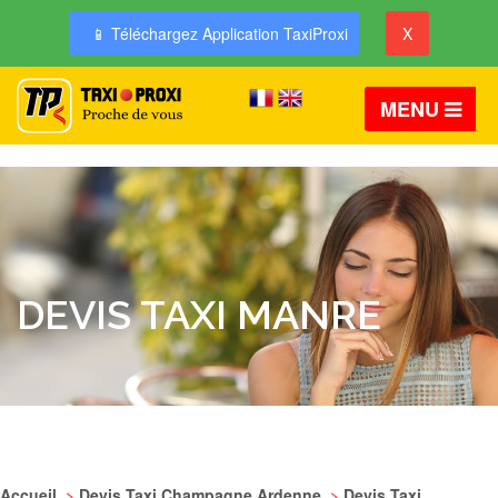
📱 Téléchargez Application TaxiProxi
X
MENU
DEVIS TAXI MANRE
Accueil
>
Devis Taxi Champagne Ardenne
>
Devis Taxi