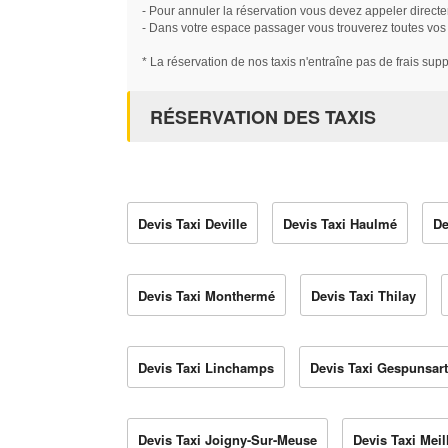
- Pour annuler la réservation vous devez appeler directe
- Dans votre espace passager vous trouverez toutes vos ré
* La réservation de nos taxis n'entraîne pas de frais sup
RÉSERVATION DES TAXIS
Devis Taxi Deville
Devis Taxi Haulmé
De
Devis Taxi Monthermé
Devis Taxi Thilay
Devis Taxi Linchamps
Devis Taxi Gespunsart
Devis Taxi Joigny-Sur-Meuse
Devis Taxi Meil