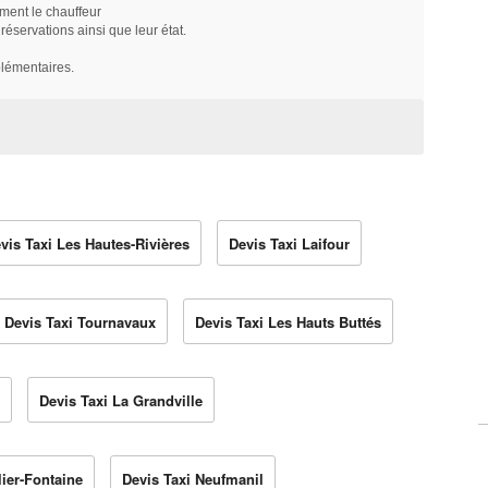
ment le chauffeur
servations ainsi que leur état.
plémentaires.
vis Taxi Les Hautes-Rivières
Devis Taxi Laifour
Devis Taxi Tournavaux
Devis Taxi Les Hauts Buttés
Devis Taxi La Grandville
lier-Fontaine
Devis Taxi Neufmanil