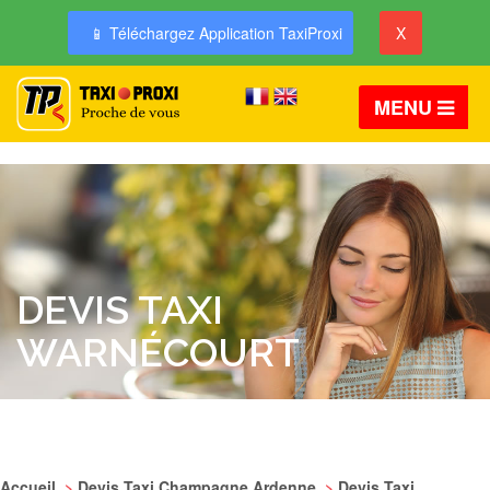
📱 Téléchargez Application TaxiProxi
X
MENU
DEVIS TAXI
WARNÉCOURT
Accueil
>
Devis Taxi Champagne Ardenne
>
Devis Taxi