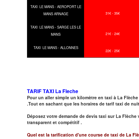
TAXI LE MANS - AEROPORT LE
31€ - 35€
MANS ARNAGE
TAXI LE MANS - SARGE LES LE
21€ - 24€
MANS
TAXI LE MANS - ALLONNES
22€ - 25€
TARIF TAXI La Fleche
Pour un aller simple un kilomètre en taxi à
La Flèche
.Tout en sachant que les horaires de tarif taxi de nui
Déposez votre demande de devis taxi sur
La Flèche
v
transparent et compétitif .
Quel est la tarification d'une course de taxi de La Fl