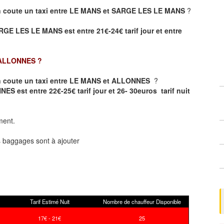
 coute un taxi entre LE MANS et SARGE LES LE MANS
?
RGE LES LE MANS est entre 21€-24€ tarif jour et entre
 ALLONNES
?
 coute un taxi entre LE MANS et ALLONNES
?
ES est entre 22€-25€ tarif jour et 26- 30euros tarif nuit
ment.
ts baggages sont à ajouter
Tarif Estimé Nuit
Nombre de chauffeur Disponible
17€ - 21€
25