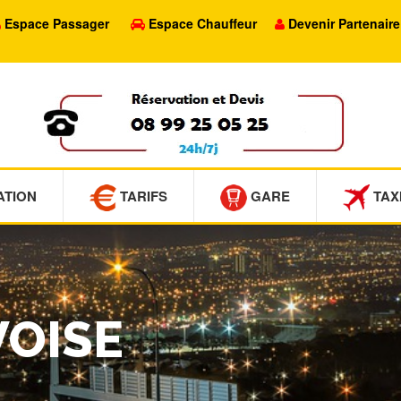
Espace Passager
Espace Chauffeur
Devenir Partenaire
ATION
TARIFS
GARE
TAX
VOISE