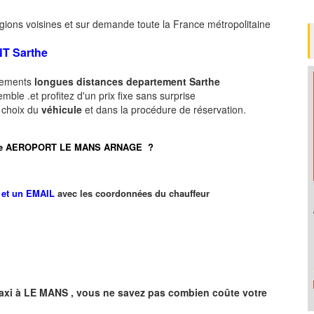
gions voisines et sur demande toute la France métropolitaine
NT
Sarthe
acements
longues
distances departement
Sarthe
ble .et profitez d'un prix fixe sans surprise
e choix du
véhicule
et dans la procédure de réservation.
port de AEROPORT LE MANS ARNAGE ?
et un EMAIL
avec les coordonnées du chauffeur
axi à
LE MANS
,
vous ne savez pas combien
coûte
votre