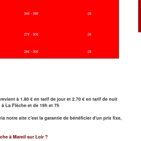
36€ - 38€
28
27€ - 30€
26
26€ - 30€
28
revient à 1.80 € en tarif de jour et 2.70 € en tarif de nuit
t à
La Flèche
et de 19h et 7h
ia notre site
c'est la garantie de bénéficier
d'un prix fixe,
èche à Mareil sur Loir ?