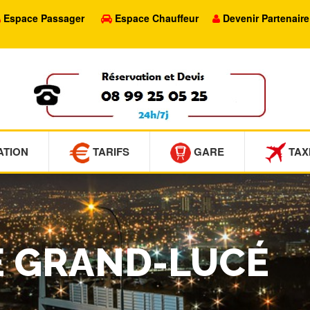
Espace Passager
Espace Chauffeur
Devenir Partenaire
ATION
TARIFS
GARE
TAX
LE GRAND-LUCÉ