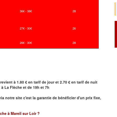
36€ - 38€
28
27€ - 30€
26
26€ - 30€
28
revient à 1.80 € en tarif de jour et 2.70 € en tarif de nuit
t à
La Flèche
et de 19h et 7h
ia notre site
c'est la garantie de bénéficier
d'un prix fixe,
èche à Mareil sur Loir ?