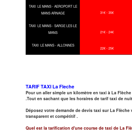
TAXI LE MANS - AEROPORT LE
31€ - 35€
MANS ARNAGE
TAXI LE MANS - SARGE LES LE
21€ - 24€
MANS
TAXI LE MANS - ALLONNES
22€ - 25€
TARIF TAXI La Fleche
Pour un aller simple un kilomètre en taxi à
La Flèche
.Tout en sachant que les horaires de tarif taxi de nui
Déposez votre demande de devis taxi sur
La Flèche
v
transparent et compétitif .
Quel est la tarification d'une course de taxi de La Fl