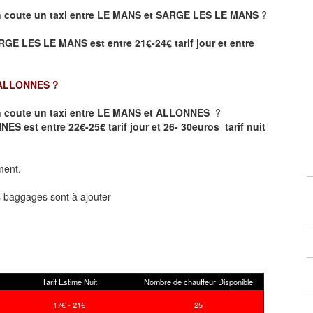
 coute un taxi entre LE MANS et SARGE LES LE MANS
?
RGE LES LE MANS est entre 21€-24€ tarif jour et entre
 ALLONNES
?
 coute un taxi entre LE MANS et ALLONNES
?
ES est entre 22€-25€ tarif jour et 26- 30euros tarif nuit
ment.
ts baggages sont à ajouter
Tarif Estimé Nuit
Nombre de chauffeur Disponible
17€ - 21€
25