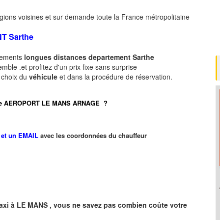
gions voisines et sur demande toute la France métropolitaine
NT
Sarthe
acements
longues
distances departement
Sarthe
ble .et profitez d'un prix fixe sans surprise
e choix du
véhicule
et dans la procédure de réservation.
port de AEROPORT LE MANS ARNAGE ?
et un EMAIL
avec les coordonnées du chauffeur
axi à
LE MANS
,
vous ne savez pas combien
coûte
votre