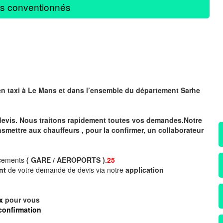
s conventionnés
en taxi à Le Mans
et dans l’ensemble du département Sarhe
devis. Nous traitons rapidement toutes vos demandes.Notre
nsmettre aux chauffeurs , pour la confirmer, un collaborateur
acements
( GARE / AEROPORTS ).
25
ent
de votre demande de devis via notre
application
x
pour vous
confirmation