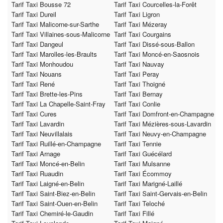
Tarif Taxi Bousse 72
Tarif Taxi Courcelles-la-Forêt
Tarif Taxi Dureil
Tarif Taxi Ligron
Tarif Taxi Malicorne-sur-Sarthe
Tarif Taxi Mézeray
Tarif Taxi Villaines-sous-Malicorne
Tarif Taxi Courgains
Tarif Taxi Dangeul
Tarif Taxi Dissé-sous-Ballon
Tarif Taxi Marolles-les-Braults
Tarif Taxi Moncé-en-Saosnois
Tarif Taxi Monhoudou
Tarif Taxi Nauvay
Tarif Taxi Nouans
Tarif Taxi Peray
Tarif Taxi René
Tarif Taxi Thoigné
Tarif Taxi Brette-les-Pins
Tarif Taxi Bernay
Tarif Taxi La Chapelle-Saint-Fray
Tarif Taxi Conlie
Tarif Taxi Cures
Tarif Taxi Domfront-en-Champagne
Tarif Taxi Lavardin
Tarif Taxi Mézières-sous-Lavardin
Tarif Taxi Neuvillalais
Tarif Taxi Neuvy-en-Champagne
Tarif Taxi Ruillé-en-Champagne
Tarif Taxi Tennie
Tarif Taxi Arnage
Tarif Taxi Guécélard
Tarif Taxi Moncé-en-Belin
Tarif Taxi Mulsanne
Tarif Taxi Ruaudin
Tarif Taxi Écommoy
Tarif Taxi Laigné-en-Belin
Tarif Taxi Marigné-Laillé
Tarif Taxi Saint-Biez-en-Belin
Tarif Taxi Saint-Gervais-en-Belin
Tarif Taxi Saint-Ouen-en-Belin
Tarif Taxi Teloché
Tarif Taxi Chemiré-le-Gaudin
Tarif Taxi Fillé