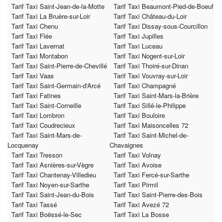
Tarif Taxi Saint-Jean-de-la-Motte
Tarif Taxi Beaumont-Pied-de-Boeuf
Tarif Taxi La Bruère-sur-Loir
Tarif Taxi Château-du-Loir
Tarif Taxi Chenu
Tarif Taxi Dissay-sous-Courcillon
Tarif Taxi Flée
Tarif Taxi Jupilles
Tarif Taxi Lavernat
Tarif Taxi Luceau
Tarif Taxi Montabon
Tarif Taxi Nogent-sur-Loir
Tarif Taxi Saint-Pierre-de-Chevillé
Tarif Taxi Thoiré-sur-Dinan
Tarif Taxi Vaas
Tarif Taxi Vouvray-sur-Loir
Tarif Taxi Saint-Germain-d'Arcé
Tarif Taxi Champagné
Tarif Taxi Fatines
Tarif Taxi Saint-Mars-la-Brière
Tarif Taxi Saint-Corneille
Tarif Taxi Sillé-le-Philippe
Tarif Taxi Lombron
Tarif Taxi Bouloire
Tarif Taxi Coudrecieux
Tarif Taxi Maisoncelles 72
Tarif Taxi Saint-Mars-de-
Tarif Taxi Saint-Michel-de-
Locquenay
Chavaignes
Tarif Taxi Tresson
Tarif Taxi Volnay
Tarif Taxi Asnières-sur-Vègre
Tarif Taxi Avoise
Tarif Taxi Chantenay-Villedieu
Tarif Taxi Fercé-sur-Sarthe
Tarif Taxi Noyen-sur-Sarthe
Tarif Taxi Pirmil
Tarif Taxi Saint-Jean-du-Bois
Tarif Taxi Saint-Pierre-des-Bois
Tarif Taxi Tassé
Tarif Taxi Avezé 72
Tarif Taxi Boëssé-le-Sec
Tarif Taxi La Bosse