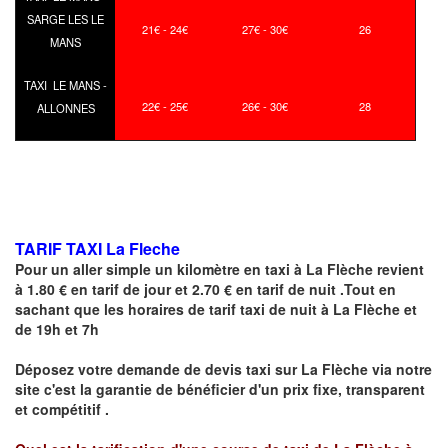
SARGE LES LE
21€ - 24€
27€ - 30€
26
MANS
TAXI LE MANS -
22€ - 25€
26€ - 30€
28
ALLONNES
TARIF TAXI La Fleche
Pour un aller simple un kilomètre en taxi à
La Flèche
revient
à 1.80 € en tarif de jour et 2.70 € en tarif de nuit .Tout en
sachant que les horaires de tarif taxi de nuit à
La Flèche
et
de 19h et 7h
Déposez votre demande de devis taxi sur
La Flèche
via notre
site
c'est la garantie de bénéficier
d'un prix fixe, transparent
et compétitif .