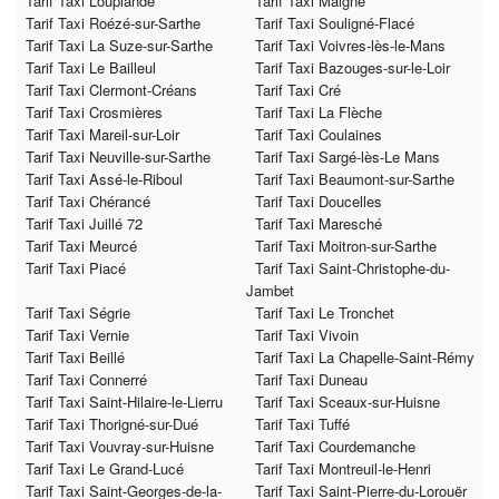
Tarif Taxi Louplande
Tarif Taxi Maigné
Tarif Taxi Roézé-sur-Sarthe
Tarif Taxi Souligné-Flacé
Tarif Taxi La Suze-sur-Sarthe
Tarif Taxi Voivres-lès-le-Mans
Tarif Taxi Le Bailleul
Tarif Taxi Bazouges-sur-le-Loir
Tarif Taxi Clermont-Créans
Tarif Taxi Cré
Tarif Taxi Crosmières
Tarif Taxi La Flèche
Tarif Taxi Mareil-sur-Loir
Tarif Taxi Coulaines
Tarif Taxi Neuville-sur-Sarthe
Tarif Taxi Sargé-lès-Le Mans
Tarif Taxi Assé-le-Riboul
Tarif Taxi Beaumont-sur-Sarthe
Tarif Taxi Chérancé
Tarif Taxi Doucelles
Tarif Taxi Juillé 72
Tarif Taxi Maresché
Tarif Taxi Meurcé
Tarif Taxi Moitron-sur-Sarthe
Tarif Taxi Piacé
Tarif Taxi Saint-Christophe-du-
Jambet
Tarif Taxi Ségrie
Tarif Taxi Le Tronchet
Tarif Taxi Vernie
Tarif Taxi Vivoin
Tarif Taxi Beillé
Tarif Taxi La Chapelle-Saint-Rémy
Tarif Taxi Connerré
Tarif Taxi Duneau
Tarif Taxi Saint-Hilaire-le-Lierru
Tarif Taxi Sceaux-sur-Huisne
Tarif Taxi Thorigné-sur-Dué
Tarif Taxi Tuffé
Tarif Taxi Vouvray-sur-Huisne
Tarif Taxi Courdemanche
Tarif Taxi Le Grand-Lucé
Tarif Taxi Montreuil-le-Henri
Tarif Taxi Saint-Georges-de-la-
Tarif Taxi Saint-Pierre-du-Lorouër