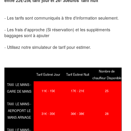
entre 22€-25€ tarif jour et 26- 30euros tarif nuit
- Les tarifs sont communiqués à titre d'information seulement.
- Les frais d'approche (Si réservation) et les suppléments
baggages sont à ajouter
- Utilisez notre simulateur de tarif pour estimer.
Nombre de
Tarif Estimé Jour
Tarif Estimé Nuit
chauffeur Disponible
TAXI LE MANS -
11€ - 15€
17€ - 21€
25
GARE DE MANS
TAXI LE MANS -
AEROPORT LE
31€ - 35€
36€ - 38€
28
MANS ARNAGE
TAXI LE MANS -