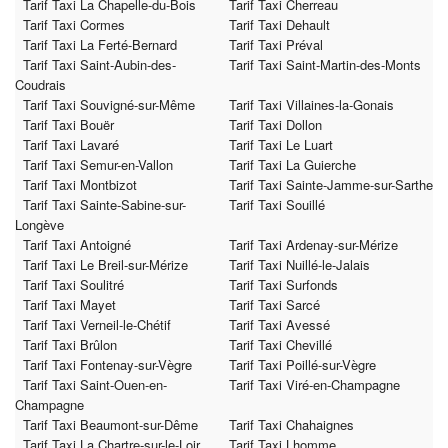
Tarif Taxi La Chapelle-du-Bois
Tarif Taxi Cherreau
Tarif Taxi Cormes
Tarif Taxi Dehault
Tarif Taxi La Ferté-Bernard
Tarif Taxi Préval
Tarif Taxi Saint-Aubin-des-
Tarif Taxi Saint-Martin-des-Monts
Coudrais
Tarif Taxi Souvigné-sur-Même
Tarif Taxi Villaines-la-Gonais
Tarif Taxi Bouër
Tarif Taxi Dollon
Tarif Taxi Lavaré
Tarif Taxi Le Luart
Tarif Taxi Semur-en-Vallon
Tarif Taxi La Guierche
Tarif Taxi Montbizot
Tarif Taxi Sainte-Jamme-sur-Sarthe
Tarif Taxi Sainte-Sabine-sur-
Tarif Taxi Souillé
Longève
Tarif Taxi Antoigné
Tarif Taxi Ardenay-sur-Mérize
Tarif Taxi Le Breil-sur-Mérize
Tarif Taxi Nuillé-le-Jalais
Tarif Taxi Soulitré
Tarif Taxi Surfonds
Tarif Taxi Mayet
Tarif Taxi Sarcé
Tarif Taxi Verneil-le-Chétif
Tarif Taxi Avessé
Tarif Taxi Brûlon
Tarif Taxi Chevillé
Tarif Taxi Fontenay-sur-Vègre
Tarif Taxi Poillé-sur-Vègre
Tarif Taxi Saint-Ouen-en-
Tarif Taxi Viré-en-Champagne
Champagne
Tarif Taxi Beaumont-sur-Dême
Tarif Taxi Chahaignes
Tarif Taxi La Chartre-sur-le-Loir
Tarif Taxi Lhomme