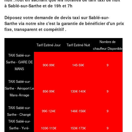
à Sablé-sur-Sarthe et de 19h et 7h
Déposez votre demande de devis taxi sur Sablé-sur-
Sarthe via notre site
c'est la garantie de bénéficier
d'un prix
fixe, transparent et compétitif .
Nombre de
Tarif Estimé Jour
Tarif Estimé Nuit
chauffeur Disponible
TAXI Sablé-sur-
Sarthe - GARE DE
90€-99€
145-59€
9
MANS
TAXI Sablé-sur-
Sarthe - Aéroport Le
85€-99€
130€-140€
9
Mans-Arnage
TAXI Sablé-sur-
99€-124€
146€-156€
9
Sarthe - Changé
TAXI Sablé-sur-
Sarthe - Yvré-
103€-113€
153€-173€
9