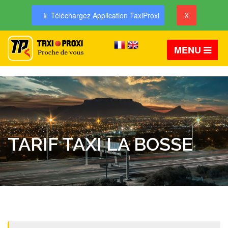
📱 Téléchargez Application TaxiProxi
X
MENU
TARIF TAXI LA BOSSE