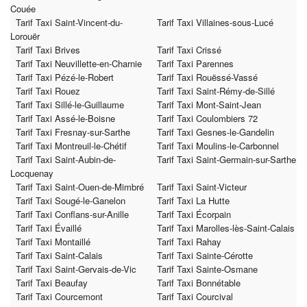
Couée
Tarif Taxi Saint-Vincent-du-
Tarif Taxi Villaines-sous-Lucé
Lorouër
Tarif Taxi Brives
Tarif Taxi Crissé
Tarif Taxi Neuvillette-en-Charnie
Tarif Taxi Parennes
Tarif Taxi Pézé-le-Robert
Tarif Taxi Rouëssé-Vassé
Tarif Taxi Rouez
Tarif Taxi Saint-Rémy-de-Sillé
Tarif Taxi Sillé-le-Guillaume
Tarif Taxi Mont-Saint-Jean
Tarif Taxi Assé-le-Boisne
Tarif Taxi Coulombiers 72
Tarif Taxi Fresnay-sur-Sarthe
Tarif Taxi Gesnes-le-Gandelin
Tarif Taxi Montreuil-le-Chétif
Tarif Taxi Moulins-le-Carbonnel
Tarif Taxi Saint-Aubin-de-
Tarif Taxi Saint-Germain-sur-Sarthe
Locquenay
Tarif Taxi Saint-Ouen-de-Mimbré
Tarif Taxi Saint-Victeur
Tarif Taxi Sougé-le-Ganelon
Tarif Taxi La Hutte
Tarif Taxi Conflans-sur-Anille
Tarif Taxi Écorpain
Tarif Taxi Évaillé
Tarif Taxi Marolles-lès-Saint-Calais
Tarif Taxi Montaillé
Tarif Taxi Rahay
Tarif Taxi Saint-Calais
Tarif Taxi Sainte-Cérotte
Tarif Taxi Saint-Gervais-de-Vic
Tarif Taxi Sainte-Osmane
Tarif Taxi Beaufay
Tarif Taxi Bonnétable
Tarif Taxi Courcemont
Tarif Taxi Courcival