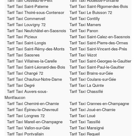
Tarif Taxi Oisseau-le-Petit
Tarif Taxi Rouessé-Fontaine
Tarif Taxi Saint-Paterne
Tarif Taxi Saint-Rigomer-des-Bois
Tarif Taxi Thoiré-sous-Contensor
Tarif Taxi Le Buisson 72
Tarif Taxi Commerveil
Tarif Taxi Contilly
Tarif Taxi Louvigny 72
Tarif Taxi Mamers
Tarif Taxi Neufchâtel-en-Saosnois
Tarif Taxi Panon
Tarif Taxi Pizieux
Tarif Taxi Saint-Calez-en-Saosnois
Tarif Taxi Saint-Longis
Tarif Taxi Saint-Pierre-des-Ormes
Tarif Taxi Saint-Rémy-des-Monts
Tarif Taxi Saint-Vincent-des-Prés
Tarif Taxi Saosnes
Tarif Taxi Vézot
Tarif Taxi Villaines-la-Carelle
Tarif Taxi Saint-Georges-le-Gaultier
Tarif Taxi Saint-Léonard-des-Bois
Tarif Taxi Saint-Paul-le-Gaultier
Tarif Taxi Changé 72
Tarif Taxi Brains-sur-Gée
Tarif Taxi Chaufour-Notre-Dame
Tarif Taxi Coulans-sur-Gée
Tarif Taxi Degré
Tarif Taxi La Quinte
Tarif Taxi Auvers-sous-
Tarif Taxi Chassillé
Montfaucon
Tarif Taxi Chemiré-en-Charnie
Tarif Taxi Crannes-en-Champagne
Tarif Taxi Épineu-le-Chevreuil
Tarif Taxi Joué-en-Charnie
Tarif Taxi Longnes 72
Tarif Taxi Loué
Tarif Taxi Mareil-en-Champagne
Tarif Taxi Tassillé
Tarif Taxi Vallon-sur-Gée
Tarif Taxi Mansigné
Tarif Taxi Pontvallain
Tarif Taxi Requeil