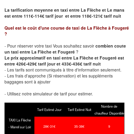
La tarification moyenne en taxi entre La Flèche et Le mans
est entre 111€-114€ tarif jour et entre 118€-121€ tarif nuit
Quel est le coût d'une course de taxi de
La Flèche à Fougeré
?
- Pour réserver votre taxi Vous souhaitez savoir
combien coute
un taxi entre La Flèche et Fougeré
?
Le prix approximatif en taxi entre La Flèche et Fougeré est
entre 426€-429€ tarif jour et 433€-436€ tarif nuit
- Les tarifs sont communiqués à titre d'information seulement.
- Les frais d'approche (Si réservation) et les suppléments
baggages sont à ajouter
- Utilisez notre simulateur de tarif pour estimer.
Nombre de
Tarif Estimé Jour
Tarif Estimé Nuit
chauffeur Disponible
TAXI La Flèche
28€-31€
35-38€
9
- Mareil sur Loir