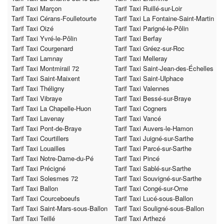
Tarif Taxi Marçon
Tarif Taxi Ruillé-sur-Loir
Tarif Taxi Cérans-Foulletourte
Tarif Taxi La Fontaine-Saint-Martin
Tarif Taxi Oizé
Tarif Taxi Parigné-le-Pôlin
Tarif Taxi Yvré-le-Pôlin
Tarif Taxi Berfay
Tarif Taxi Courgenard
Tarif Taxi Gréez-sur-Roc
Tarif Taxi Lamnay
Tarif Taxi Melleray
Tarif Taxi Montmirail 72
Tarif Taxi Saint-Jean-des-Échelles
Tarif Taxi Saint-Maixent
Tarif Taxi Saint-Ulphace
Tarif Taxi Théligny
Tarif Taxi Valennes
Tarif Taxi Vibraye
Tarif Taxi Bessé-sur-Braye
Tarif Taxi La Chapelle-Huon
Tarif Taxi Cogners
Tarif Taxi Lavenay
Tarif Taxi Vancé
Tarif Taxi Pont-de-Braye
Tarif Taxi Auvers-le-Hamon
Tarif Taxi Courtillers
Tarif Taxi Juigné-sur-Sarthe
Tarif Taxi Louailles
Tarif Taxi Parcé-sur-Sarthe
Tarif Taxi Notre-Dame-du-Pé
Tarif Taxi Pincé
Tarif Taxi Précigné
Tarif Taxi Sablé-sur-Sarthe
Tarif Taxi Solesmes 72
Tarif Taxi Souvigné-sur-Sarthe
Tarif Taxi Ballon
Tarif Taxi Congé-sur-Orne
Tarif Taxi Courceboeufs
Tarif Taxi Lucé-sous-Ballon
Tarif Taxi Saint-Mars-sous-Ballon
Tarif Taxi Souligné-sous-Ballon
Tarif Taxi Teillé
Tarif Taxi Arthezé