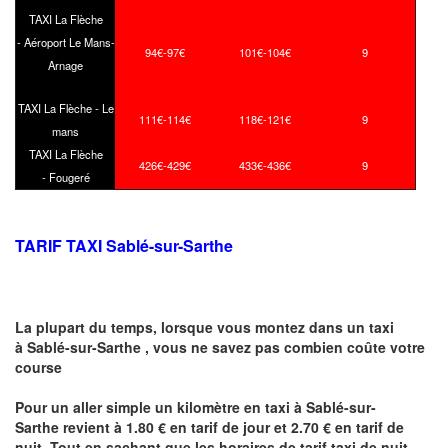
TAXI La Flèche
- Aéroport Le Mans-
94€-97€
101€-104€
9
Arnage
TAXI La Flèche - Le
111€-114€
118€-121€
9
mans
TAXI La Flèche
426€-429€
433€-436€
9
- Fougeré
TARIF TAXI Sablé-sur-Sarthe
La plupart du temps, lorsque vous montez dans un taxi
à Sablé-sur-Sarthe ,
vous ne savez pas combien
coûte
votre
course
Pour un aller simple un kilomètre en taxi à Sablé-sur-
Sarthe revient à 1.80 € en tarif de jour et 2.70 € en tarif de
nuit .Tout en sachant que les horaires de tarif taxi de nuit