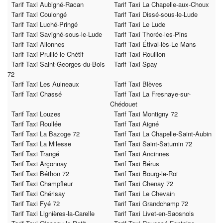
Tarif Taxi Aubigné-Racan
Tarif Taxi La Chapelle-aux-Choux
Tarif Taxi Coulongé
Tarif Taxi Dissé-sous-le-Lude
Tarif Taxi Luché-Pringé
Tarif Taxi Le Lude
Tarif Taxi Savigné-sous-le-Lude
Tarif Taxi Thorée-les-Pins
Tarif Taxi Allonnes
Tarif Taxi Étival-lès-Le Mans
Tarif Taxi Pruillé-le-Chétif
Tarif Taxi Rouillon
Tarif Taxi Saint-Georges-du-Bois
Tarif Taxi Spay
72
Tarif Taxi Les Aulneaux
Tarif Taxi Blèves
Tarif Taxi Chassé
Tarif Taxi La Fresnaye-sur-
Chédouet
Tarif Taxi Louzes
Tarif Taxi Montigny 72
Tarif Taxi Roullée
Tarif Taxi Aigné
Tarif Taxi La Bazoge 72
Tarif Taxi La Chapelle-Saint-Aubin
Tarif Taxi La Milesse
Tarif Taxi Saint-Saturnin 72
Tarif Taxi Trangé
Tarif Taxi Ancinnes
Tarif Taxi Arçonnay
Tarif Taxi Bérus
Tarif Taxi Béthon 72
Tarif Taxi Bourg-le-Roi
Tarif Taxi Champfleur
Tarif Taxi Chenay 72
Tarif Taxi Chérisay
Tarif Taxi Le Chevain
Tarif Taxi Fyé 72
Tarif Taxi Grandchamp 72
Tarif Taxi Lignières-la-Carelle
Tarif Taxi Livet-en-Saosnois