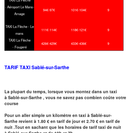
TAXI La Flèche
- Aéroport Le Mans-
94€-97€
101€-104€
9
Arnage
TAXI La Flèche - Le
111€-114€
118€-121€
9
mans
TAXI La Flèche
426€-429€
433€-436€
9
- Fougeré
TARIF TAXI Sablé-sur-Sarthe
La plupart du temps, lorsque vous montez dans un taxi
à Sablé-sur-Sarthe ,
vous ne savez pas combien
coûte
votre
course
Pour un aller simple un kilomètre en taxi à Sablé-sur-
Sarthe revient à 1.80 € en tarif de jour et 2.70 € en tarif de
nuit .Tout en sachant que les horaires de tarif taxi de nuit