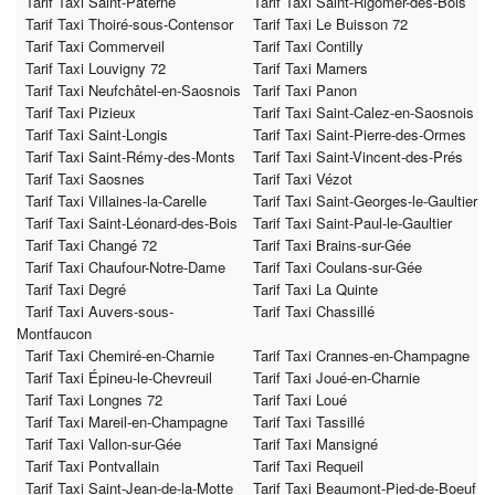
Tarif Taxi Saint-Paterne
Tarif Taxi Saint-Rigomer-des-Bois
Tarif Taxi Thoiré-sous-Contensor
Tarif Taxi Le Buisson 72
Tarif Taxi Commerveil
Tarif Taxi Contilly
Tarif Taxi Louvigny 72
Tarif Taxi Mamers
Tarif Taxi Neufchâtel-en-Saosnois
Tarif Taxi Panon
Tarif Taxi Pizieux
Tarif Taxi Saint-Calez-en-Saosnois
Tarif Taxi Saint-Longis
Tarif Taxi Saint-Pierre-des-Ormes
Tarif Taxi Saint-Rémy-des-Monts
Tarif Taxi Saint-Vincent-des-Prés
Tarif Taxi Saosnes
Tarif Taxi Vézot
Tarif Taxi Villaines-la-Carelle
Tarif Taxi Saint-Georges-le-Gaultier
Tarif Taxi Saint-Léonard-des-Bois
Tarif Taxi Saint-Paul-le-Gaultier
Tarif Taxi Changé 72
Tarif Taxi Brains-sur-Gée
Tarif Taxi Chaufour-Notre-Dame
Tarif Taxi Coulans-sur-Gée
Tarif Taxi Degré
Tarif Taxi La Quinte
Tarif Taxi Auvers-sous-
Tarif Taxi Chassillé
Montfaucon
Tarif Taxi Chemiré-en-Charnie
Tarif Taxi Crannes-en-Champagne
Tarif Taxi Épineu-le-Chevreuil
Tarif Taxi Joué-en-Charnie
Tarif Taxi Longnes 72
Tarif Taxi Loué
Tarif Taxi Mareil-en-Champagne
Tarif Taxi Tassillé
Tarif Taxi Vallon-sur-Gée
Tarif Taxi Mansigné
Tarif Taxi Pontvallain
Tarif Taxi Requeil
Tarif Taxi Saint-Jean-de-la-Motte
Tarif Taxi Beaumont-Pied-de-Boeuf