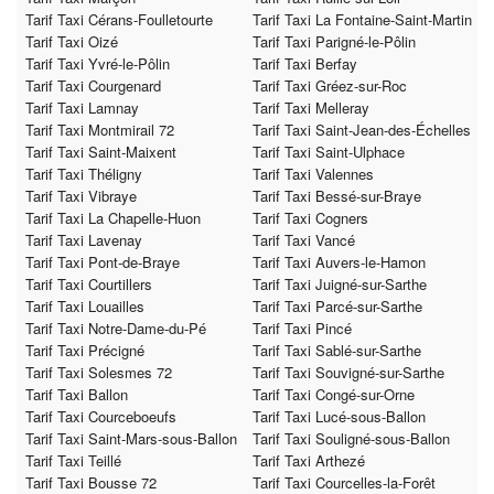
Tarif Taxi Cérans-Foulletourte
Tarif Taxi La Fontaine-Saint-Martin
Tarif Taxi Oizé
Tarif Taxi Parigné-le-Pôlin
Tarif Taxi Yvré-le-Pôlin
Tarif Taxi Berfay
Tarif Taxi Courgenard
Tarif Taxi Gréez-sur-Roc
Tarif Taxi Lamnay
Tarif Taxi Melleray
Tarif Taxi Montmirail 72
Tarif Taxi Saint-Jean-des-Échelles
Tarif Taxi Saint-Maixent
Tarif Taxi Saint-Ulphace
Tarif Taxi Théligny
Tarif Taxi Valennes
Tarif Taxi Vibraye
Tarif Taxi Bessé-sur-Braye
Tarif Taxi La Chapelle-Huon
Tarif Taxi Cogners
Tarif Taxi Lavenay
Tarif Taxi Vancé
Tarif Taxi Pont-de-Braye
Tarif Taxi Auvers-le-Hamon
Tarif Taxi Courtillers
Tarif Taxi Juigné-sur-Sarthe
Tarif Taxi Louailles
Tarif Taxi Parcé-sur-Sarthe
Tarif Taxi Notre-Dame-du-Pé
Tarif Taxi Pincé
Tarif Taxi Précigné
Tarif Taxi Sablé-sur-Sarthe
Tarif Taxi Solesmes 72
Tarif Taxi Souvigné-sur-Sarthe
Tarif Taxi Ballon
Tarif Taxi Congé-sur-Orne
Tarif Taxi Courceboeufs
Tarif Taxi Lucé-sous-Ballon
Tarif Taxi Saint-Mars-sous-Ballon
Tarif Taxi Souligné-sous-Ballon
Tarif Taxi Teillé
Tarif Taxi Arthezé
Tarif Taxi Bousse 72
Tarif Taxi Courcelles-la-Forêt