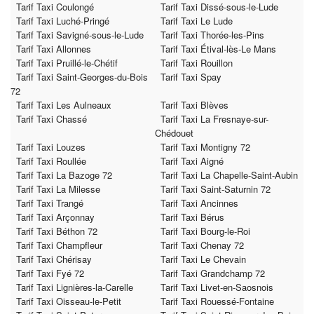
Tarif Taxi Coulongé
Tarif Taxi Dissé-sous-le-Lude
Tarif Taxi Luché-Pringé
Tarif Taxi Le Lude
Tarif Taxi Savigné-sous-le-Lude
Tarif Taxi Thorée-les-Pins
Tarif Taxi Allonnes
Tarif Taxi Étival-lès-Le Mans
Tarif Taxi Pruillé-le-Chétif
Tarif Taxi Rouillon
Tarif Taxi Saint-Georges-du-Bois
Tarif Taxi Spay
72
Tarif Taxi Les Aulneaux
Tarif Taxi Blèves
Tarif Taxi Chassé
Tarif Taxi La Fresnaye-sur-
Chédouet
Tarif Taxi Louzes
Tarif Taxi Montigny 72
Tarif Taxi Roullée
Tarif Taxi Aigné
Tarif Taxi La Bazoge 72
Tarif Taxi La Chapelle-Saint-Aubin
Tarif Taxi La Milesse
Tarif Taxi Saint-Saturnin 72
Tarif Taxi Trangé
Tarif Taxi Ancinnes
Tarif Taxi Arçonnay
Tarif Taxi Bérus
Tarif Taxi Béthon 72
Tarif Taxi Bourg-le-Roi
Tarif Taxi Champfleur
Tarif Taxi Chenay 72
Tarif Taxi Chérisay
Tarif Taxi Le Chevain
Tarif Taxi Fyé 72
Tarif Taxi Grandchamp 72
Tarif Taxi Lignières-la-Carelle
Tarif Taxi Livet-en-Saosnois
Tarif Taxi Oisseau-le-Petit
Tarif Taxi Rouessé-Fontaine