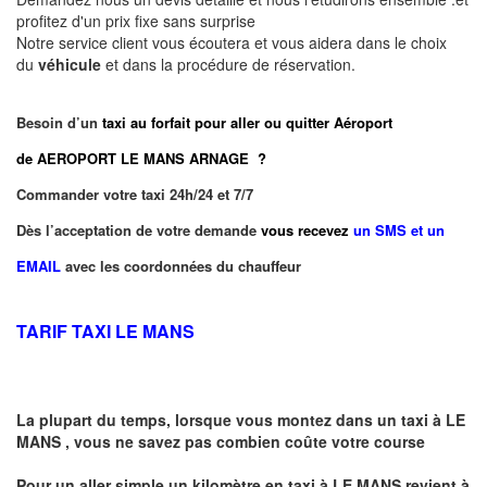
profitez d'un prix fixe sans surprise
Notre service client vous écoutera et vous aidera dans le choix
du
véhicule
et dans la procédure de réservation.
Besoin d’un
taxi au forfait pour aller ou quitter Aéroport
de AEROPORT LE MANS ARNAGE ?
Commander votre taxi 24h/24 et 7/7
Dès l’acceptation de votre demande
vous recevez
un SMS et un
EMAIL
avec les coordonnées du chauffeur
TARIF TAXI LE MANS
La plupart du temps, lorsque vous montez dans un taxi à
LE
MANS
,
vous ne savez pas combien
coûte
votre course
Pour un aller simple un kilomètre en taxi à
LE MANS
revient à