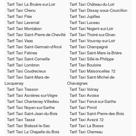
Tarif Taxi La Bruère-sur-Loir
Tarif Taxi Château-du-Loir
Tarif Taxi Chenu
Tarif Taxi Dissay-sous-Courcillon
Tarif Taxi Flée
Tarif Taxi Jupilles
Tarif Taxi Lavernat
Tarif Taxi Luceau
Tarif Taxi Montabon
Tarif Taxi Nogent-sur-Loir
Tarif Taxi Saint-Pierre-de-Chevillé
Tarif Taxi Thoiré-sur-Dinan
Tarif Taxi Vaas
Tarif Taxi Vouvray-sur-Loir
Tarif Taxi Saint-Germain-d'Arcé
Tarif Taxi Champagné
Tarif Taxi Fatines
Tarif Taxi Saint-Mars-la-Brière
Tarif Taxi Saint-Corneille
Tarif Taxi Sillé-le-Philippe
Tarif Taxi Lombron
Tarif Taxi Bouloire
Tarif Taxi Coudrecieux
Tarif Taxi Maisoncelles 72
Tarif Taxi Saint-Mars-de-
Tarif Taxi Saint-Michel-de-
Locquenay
Chavaignes
Tarif Taxi Tresson
Tarif Taxi Volnay
Tarif Taxi Asnières-sur-Vègre
Tarif Taxi Avoise
Tarif Taxi Chantenay-Villedieu
Tarif Taxi Fercé-sur-Sarthe
Tarif Taxi Noyen-sur-Sarthe
Tarif Taxi Pirmil
Tarif Taxi Saint-Jean-du-Bois
Tarif Taxi Saint-Pierre-des-Bois
Tarif Taxi Tassé
Tarif Taxi Avezé 72
Tarif Taxi Boëssé-le-Sec
Tarif Taxi La Bosse
Tarif Taxi La Chapelle-du-Bois
Tarif Taxi Cherreau