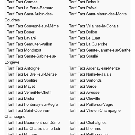
Tarif Taxi Cormes
Tarif Taxi Dehault
Tarif Taxi La Ferté-Bernard
Tarif Taxi Préval
Tarif Taxi Saint-Aubin-des-
Tarif Taxi Saint-Martin-des-Monts
Coudrais
Tarif Taxi Souvigné-sur-Même
Tarif Taxi Villaines-la-Gonais
Tarif Taxi Bouër
Tarif Taxi Dollon
Tarif Taxi Lavaré
Tarif Taxi Le Luart
Tarif Taxi Semur-en-Vallon
Tarif Taxi La Guierche
Tarif Taxi Montbizot
Tarif Taxi Sainte-Jamme-sur-Sarthe
Tarif Taxi Sainte-Sabine-sur-
Tarif Taxi Souillé
Longève
Tarif Taxi Antoigné
Tarif Taxi Ardenay-sur-Mérize
Tarif Taxi Le Breil-sur-Mérize
Tarif Taxi Nuillé-le-Jalais
Tarif Taxi Soulitré
Tarif Taxi Surfonds
Tarif Taxi Mayet
Tarif Taxi Sarcé
Tarif Taxi Verneil-le-Chétif
Tarif Taxi Avessé
Tarif Taxi Brûlon
Tarif Taxi Chevillé
Tarif Taxi Fontenay-sur-Vègre
Tarif Taxi Poillé-sur-Vègre
Tarif Taxi Saint-Ouen-en-
Tarif Taxi Viré-en-Champagne
Champagne
Tarif Taxi Beaumont-sur-Dême
Tarif Taxi Chahaignes
Tarif Taxi La Chartre-sur-le-Loir
Tarif Taxi Lhomme
Tarif Taxi Marçon
Tarif Taxi Ruillé-sur-Loir