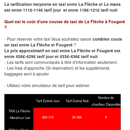
La tarification moyenne en taxi entre La Flèche et Le mans
est entre 111€-114€ tarif jour et entre 118€-121€ tarif nuit
Quel est le coût d'une course de taxi de
La Flèche à Fougeré
?
- Pour réserver votre taxi Vous souhaitez savoir
combien coute
un taxi entre La Flèche et Fougeré
?
Le prix approximatif en taxi entre La Flèche et Fougeré est
entre 426€-429€ tarif jour et 433€-436€ tarif nuit
- Les tarifs sont communiqués à titre d'information seulement.
- Les frais d'approche (Si réservation) et les suppléments
baggages sont à ajouter
- Utilisez notre simulateur de tarif pour estimer.
Nombre de
Tarif Estimé Jour
Tarif Estimé Nuit
chauffeur Disponible
TAXI La Flèche
28€-31€
35-38€
9
- Mareil sur Loir