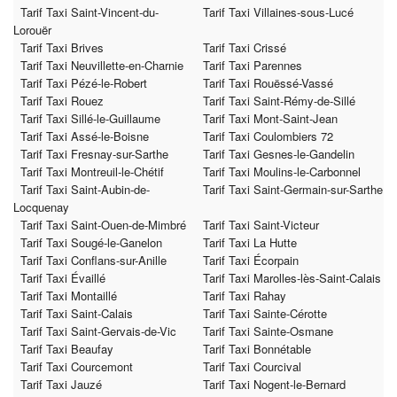
Tarif Taxi Saint-Vincent-du-
Tarif Taxi Villaines-sous-Lucé
Lorouër
Tarif Taxi Brives
Tarif Taxi Crissé
Tarif Taxi Neuvillette-en-Charnie
Tarif Taxi Parennes
Tarif Taxi Pézé-le-Robert
Tarif Taxi Rouëssé-Vassé
Tarif Taxi Rouez
Tarif Taxi Saint-Rémy-de-Sillé
Tarif Taxi Sillé-le-Guillaume
Tarif Taxi Mont-Saint-Jean
Tarif Taxi Assé-le-Boisne
Tarif Taxi Coulombiers 72
Tarif Taxi Fresnay-sur-Sarthe
Tarif Taxi Gesnes-le-Gandelin
Tarif Taxi Montreuil-le-Chétif
Tarif Taxi Moulins-le-Carbonnel
Tarif Taxi Saint-Aubin-de-
Tarif Taxi Saint-Germain-sur-Sarthe
Locquenay
Tarif Taxi Saint-Ouen-de-Mimbré
Tarif Taxi Saint-Victeur
Tarif Taxi Sougé-le-Ganelon
Tarif Taxi La Hutte
Tarif Taxi Conflans-sur-Anille
Tarif Taxi Écorpain
Tarif Taxi Évaillé
Tarif Taxi Marolles-lès-Saint-Calais
Tarif Taxi Montaillé
Tarif Taxi Rahay
Tarif Taxi Saint-Calais
Tarif Taxi Sainte-Cérotte
Tarif Taxi Saint-Gervais-de-Vic
Tarif Taxi Sainte-Osmane
Tarif Taxi Beaufay
Tarif Taxi Bonnétable
Tarif Taxi Courcemont
Tarif Taxi Courcival
Tarif Taxi Jauzé
Tarif Taxi Nogent-le-Bernard