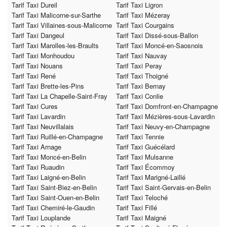
Tarif Taxi Dureil
Tarif Taxi Ligron
Tarif Taxi Malicorne-sur-Sarthe
Tarif Taxi Mézeray
Tarif Taxi Villaines-sous-Malicorne
Tarif Taxi Courgains
Tarif Taxi Dangeul
Tarif Taxi Dissé-sous-Ballon
Tarif Taxi Marolles-les-Braults
Tarif Taxi Moncé-en-Saosnois
Tarif Taxi Monhoudou
Tarif Taxi Nauvay
Tarif Taxi Nouans
Tarif Taxi Peray
Tarif Taxi René
Tarif Taxi Thoigné
Tarif Taxi Brette-les-Pins
Tarif Taxi Bernay
Tarif Taxi La Chapelle-Saint-Fray
Tarif Taxi Conlie
Tarif Taxi Cures
Tarif Taxi Domfront-en-Champagne
Tarif Taxi Lavardin
Tarif Taxi Mézières-sous-Lavardin
Tarif Taxi Neuvillalais
Tarif Taxi Neuvy-en-Champagne
Tarif Taxi Ruillé-en-Champagne
Tarif Taxi Tennie
Tarif Taxi Arnage
Tarif Taxi Guécélard
Tarif Taxi Moncé-en-Belin
Tarif Taxi Mulsanne
Tarif Taxi Ruaudin
Tarif Taxi Écommoy
Tarif Taxi Laigné-en-Belin
Tarif Taxi Marigné-Laillé
Tarif Taxi Saint-Biez-en-Belin
Tarif Taxi Saint-Gervais-en-Belin
Tarif Taxi Saint-Ouen-en-Belin
Tarif Taxi Teloché
Tarif Taxi Chemiré-le-Gaudin
Tarif Taxi Fillé
Tarif Taxi Louplande
Tarif Taxi Maigné