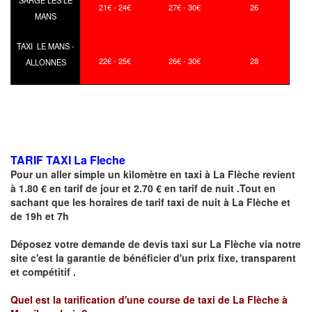
SARGE LES LE
21€ - 24€
27€ - 30€
26
MANS
TAXI LE MANS -
22€ - 25€
26€ - 30€
28
ALLONNES
TARIF TAXI La Fleche
Pour un aller simple un kilomètre en taxi à
La Flèche
revient
à 1.80 € en tarif de jour et 2.70 € en tarif de nuit .Tout en
sachant que les horaires de tarif taxi de nuit à
La Flèche
et
de 19h et 7h
Déposez votre demande de devis taxi sur
La Flèche
via notre
site
c'est la garantie de bénéficier
d'un prix fixe, transparent
et compétitif .
Quel est la tarification d'une course de taxi de La Flèche à