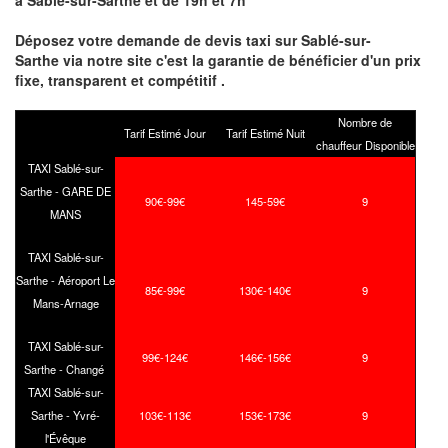
à Sablé-sur-Sarthe et de 19h et 7h
Déposez votre demande de devis taxi sur Sablé-sur-
Sarthe via notre site
c'est la garantie de bénéficier
d'un prix
fixe, transparent et compétitif .
Nombre de
Tarif Estimé Jour
Tarif Estimé Nuit
chauffeur Disponible
TAXI Sablé-sur-
Sarthe - GARE DE
90€-99€
145-59€
9
MANS
TAXI Sablé-sur-
Sarthe - Aéroport Le
85€-99€
130€-140€
9
Mans-Arnage
TAXI Sablé-sur-
99€-124€
146€-156€
9
Sarthe - Changé
TAXI Sablé-sur-
Sarthe - Yvré-
103€-113€
153€-173€
9
l'Évêque