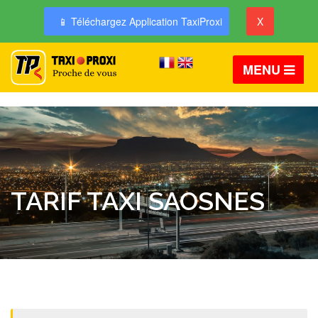
📱 Téléchargez Application TaxiProxi
X
MENU
TARIF TAXI SAOSNES