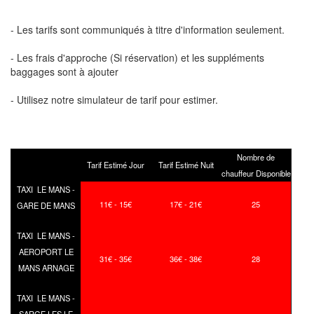
- Les tarifs sont communiqués à titre d'information seulement.
- Les frais d'approche (Si réservation) et les suppléments
baggages sont à ajouter
- Utilisez notre simulateur de tarif pour estimer.
Nombre de
Tarif Estimé Jour
Tarif Estimé Nuit
chauffeur Disponible
TAXI LE MANS -
11€ - 15€
17€ - 21€
25
GARE DE MANS
TAXI LE MANS -
AEROPORT LE
31€ - 35€
36€ - 38€
28
MANS ARNAGE
TAXI LE MANS -