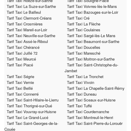
Tarif Taxi Roézé-sur-Sarthe
Tarif Taxi Souligné-Flacé
Tarif Taxi La Suze-sur-Sarthe
Tarif Taxi Voivres-lès-le-Mans
Tarif Taxi Le Bailleul
Tarif Taxi Bazouges-sur-le-Loir
Tarif Taxi Clermont-Créans
Tarif Taxi Cré
Tarif Taxi Crosmières
Tarif Taxi La Flèche
Tarif Taxi Mareil-sur-Loir
Tarif Taxi Coulaines
Tarif Taxi Neuville-sur-Sarthe
Tarif Taxi Sargé-lès-Le Mans
Tarif Taxi Assé-le-Riboul
Tarif Taxi Beaumont-sur-Sarthe
Tarif Taxi Chérancé
Tarif Taxi Doucelles
Tarif Taxi Juillé 72
Tarif Taxi Maresché
Tarif Taxi Meurcé
Tarif Taxi Moitron-sur-Sarthe
Tarif Taxi Piacé
Tarif Taxi Saint-Christophe-du-
Jambet
Tarif Taxi Ségrie
Tarif Taxi Le Tronchet
Tarif Taxi Vernie
Tarif Taxi Vivoin
Tarif Taxi Beillé
Tarif Taxi La Chapelle-Saint-Rémy
Tarif Taxi Connerré
Tarif Taxi Duneau
Tarif Taxi Saint-Hilaire-le-Lierru
Tarif Taxi Sceaux-sur-Huisne
Tarif Taxi Thorigné-sur-Dué
Tarif Taxi Tuffé
Tarif Taxi Vouvray-sur-Huisne
Tarif Taxi Courdemanche
Tarif Taxi Le Grand-Lucé
Tarif Taxi Montreuil-le-Henri
Tarif Taxi Saint-Georges-de-la-
Tarif Taxi Saint-Pierre-du-Lorouër
Couée