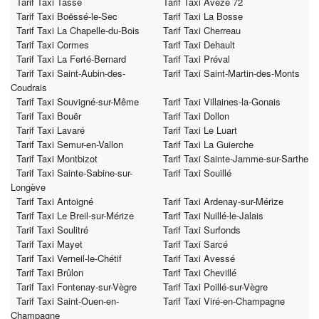
Tarif Taxi Tassé
Tarif Taxi Avezé 72
Tarif Taxi Boëssé-le-Sec
Tarif Taxi La Bosse
Tarif Taxi La Chapelle-du-Bois
Tarif Taxi Cherreau
Tarif Taxi Cormes
Tarif Taxi Dehault
Tarif Taxi La Ferté-Bernard
Tarif Taxi Préval
Tarif Taxi Saint-Aubin-des-
Tarif Taxi Saint-Martin-des-Monts
Coudrais
Tarif Taxi Souvigné-sur-Même
Tarif Taxi Villaines-la-Gonais
Tarif Taxi Bouër
Tarif Taxi Dollon
Tarif Taxi Lavaré
Tarif Taxi Le Luart
Tarif Taxi Semur-en-Vallon
Tarif Taxi La Guierche
Tarif Taxi Montbizot
Tarif Taxi Sainte-Jamme-sur-Sarthe
Tarif Taxi Sainte-Sabine-sur-
Tarif Taxi Souillé
Longève
Tarif Taxi Antoigné
Tarif Taxi Ardenay-sur-Mérize
Tarif Taxi Le Breil-sur-Mérize
Tarif Taxi Nuillé-le-Jalais
Tarif Taxi Soulitré
Tarif Taxi Surfonds
Tarif Taxi Mayet
Tarif Taxi Sarcé
Tarif Taxi Verneil-le-Chétif
Tarif Taxi Avessé
Tarif Taxi Brûlon
Tarif Taxi Chevillé
Tarif Taxi Fontenay-sur-Vègre
Tarif Taxi Poillé-sur-Vègre
Tarif Taxi Saint-Ouen-en-
Tarif Taxi Viré-en-Champagne
Champagne