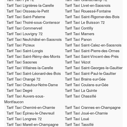
Tarif Taxi Lignières-la-Carelle
Tarif Taxi Livet-en-Saosnois
Tarif Taxi Oisseau-le-Petit
Tarif Taxi Rouessé-Fontaine
Tarif Taxi Saint-Paterne
Tarif Taxi Saint-Rigomer-des-Bois
Tarif Taxi Thoiré-sous-Contensor
Tarif Taxi Le Buisson 72
Tarif Taxi Commerveil
Tarif Taxi Contilly
Tarif Taxi Louvigny 72
Tarif Taxi Mamers
Tarif Taxi Neufchâtel-en-Saosnois
Tarif Taxi Panon
Tarif Taxi Pizieux
Tarif Taxi Saint-Calez-en-Saosnois
Tarif Taxi Saint-Longis
Tarif Taxi Saint-Pierre-des-Ormes
Tarif Taxi Saint-Rémy-des-Monts
Tarif Taxi Saint-Vincent-des-Prés
Tarif Taxi Saosnes
Tarif Taxi Vézot
Tarif Taxi Villaines-la-Carelle
Tarif Taxi Saint-Georges-le-Gaultier
Tarif Taxi Saint-Léonard-des-Bois
Tarif Taxi Saint-Paul-le-Gaultier
Tarif Taxi Changé 72
Tarif Taxi Brains-sur-Gée
Tarif Taxi Chaufour-Notre-Dame
Tarif Taxi Coulans-sur-Gée
Tarif Taxi Degré
Tarif Taxi La Quinte
Tarif Taxi Auvers-sous-
Tarif Taxi Chassillé
Montfaucon
Tarif Taxi Chemiré-en-Charnie
Tarif Taxi Crannes-en-Champagne
Tarif Taxi Épineu-le-Chevreuil
Tarif Taxi Joué-en-Charnie
Tarif Taxi Longnes 72
Tarif Taxi Loué
Tarif Taxi Mareil-en-Champagne
Tarif Taxi Tassillé