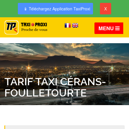
📱 Téléchargez Application TaxiProxi
X
MENU
TARIF TAXI CÉRANS-
FOULLETOURTE