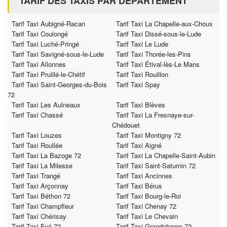
TARIF DES TAXIS PAR DÉPARTEMENT
Tarif Taxi Aubigné-Racan
Tarif Taxi La Chapelle-aux-Choux
Tarif Taxi Coulongé
Tarif Taxi Dissé-sous-le-Lude
Tarif Taxi Luché-Pringé
Tarif Taxi Le Lude
Tarif Taxi Savigné-sous-le-Lude
Tarif Taxi Thorée-les-Pins
Tarif Taxi Allonnes
Tarif Taxi Étival-lès-Le Mans
Tarif Taxi Pruillé-le-Chétif
Tarif Taxi Rouillon
Tarif Taxi Saint-Georges-du-Bois
Tarif Taxi Spay
72
Tarif Taxi Les Aulneaux
Tarif Taxi Blèves
Tarif Taxi Chassé
Tarif Taxi La Fresnaye-sur-
Chédouet
Tarif Taxi Louzes
Tarif Taxi Montigny 72
Tarif Taxi Roullée
Tarif Taxi Aigné
Tarif Taxi La Bazoge 72
Tarif Taxi La Chapelle-Saint-Aubin
Tarif Taxi La Milesse
Tarif Taxi Saint-Saturnin 72
Tarif Taxi Trangé
Tarif Taxi Ancinnes
Tarif Taxi Arçonnay
Tarif Taxi Bérus
Tarif Taxi Béthon 72
Tarif Taxi Bourg-le-Roi
Tarif Taxi Champfleur
Tarif Taxi Chenay 72
Tarif Taxi Chérisay
Tarif Taxi Le Chevain
Tarif Taxi Fyé 72
Tarif Taxi Grandchamp 72