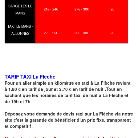
SARGE LES LE
21€ - 24€
27€ - 30€
26
MANS
TAXI LE MANS -
22€ - 25€
26€ - 30€
28
ALLONNES
TARIF TAXI La Fleche
Pour un aller simple un kilomètre en taxi à
La Flèche
revient
à 1.80 € en tarif de jour et 2.70 € en tarif de nuit .Tout en
sachant que les horaires de tarif taxi de nuit à
La Flèche
et
de 19h et 7h
Déposez votre demande de devis taxi sur
La Flèche
via notre
site
c'est la garantie de bénéficier
d'un prix fixe, transparent
et compétitif .