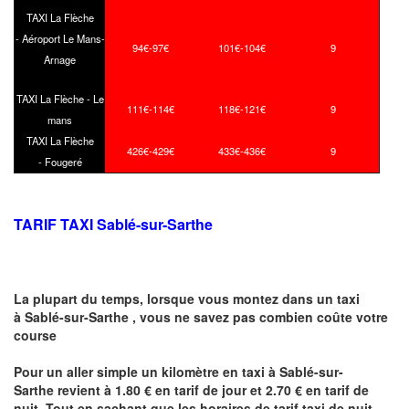
TAXI La Flèche
- Aéroport Le Mans-
94€-97€
101€-104€
9
Arnage
TAXI La Flèche - Le
111€-114€
118€-121€
9
mans
TAXI La Flèche
426€-429€
433€-436€
9
- Fougeré
TARIF TAXI Sablé-sur-Sarthe
La plupart du temps, lorsque vous montez dans un taxi
à Sablé-sur-Sarthe ,
vous ne savez pas combien
coûte
votre
course
Pour un aller simple un kilomètre en taxi à Sablé-sur-
Sarthe revient à 1.80 € en tarif de jour et 2.70 € en tarif de
nuit .Tout en sachant que les horaires de tarif taxi de nuit