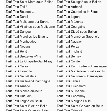
Tarif Taxi Saint-Mars-sous-Ballon
Tarif Taxi Souligné-sous-Ballon
Tarif Taxi Teillé
Tarif Taxi Arthezé
Tarif Taxi Bousse 72
Tarif Taxi Courcelles-la-Forêt
Tarif Taxi Dureil
Tarif Taxi Ligron
Tarif Taxi Malicorne-sur-Sarthe
Tarif Taxi Mézeray
Tarif Taxi Villaines-sous-Malicorne
Tarif Taxi Courgains
Tarif Taxi Dangeul
Tarif Taxi Dissé-sous-Ballon
Tarif Taxi Marolles-les-Braults
Tarif Taxi Moncé-en-Saosnois
Tarif Taxi Monhoudou
Tarif Taxi Nauvay
Tarif Taxi Nouans
Tarif Taxi Peray
Tarif Taxi René
Tarif Taxi Thoigné
Tarif Taxi Brette-les-Pins
Tarif Taxi Bernay
Tarif Taxi La Chapelle-Saint-Fray
Tarif Taxi Conlie
Tarif Taxi Cures
Tarif Taxi Domfront-en-Champagne
Tarif Taxi Lavardin
Tarif Taxi Mézières-sous-Lavardin
Tarif Taxi Neuvillalais
Tarif Taxi Neuvy-en-Champagne
Tarif Taxi Ruillé-en-Champagne
Tarif Taxi Tennie
Tarif Taxi Arnage
Tarif Taxi Guécélard
Tarif Taxi Moncé-en-Belin
Tarif Taxi Mulsanne
Tarif Taxi Ruaudin
Tarif Taxi Écommoy
Tarif Taxi Laigné-en-Belin
Tarif Taxi Marigné-Laillé
Tarif Taxi Saint-Biez-en-Belin
Tarif Taxi Saint-Gervais-en-Belin
Tarif Taxi Saint-Ouen-en-Belin
Tarif Taxi Teloché