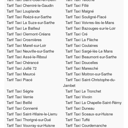
Tarif Taxi Chemiré-le-Gaudin
Tarif Taxi Fillé
Tarif Taxi Louplande
Tarif Taxi Maigné
Tarif Taxi Roézé-sur-Sarthe
Tarif Taxi Souligné-Flacé
Tarif Taxi La Suze-sur-Sarthe
Tarif Taxi Voivres-lès-le-Mans
Tarif Taxi Le Bailleul
Tarif Taxi Bazouges-sur-le-Loir
Tarif Taxi Clermont-Créans
Tarif Taxi Cré
Tarif Taxi Crosmières
Tarif Taxi La Flèche
Tarif Taxi Mareil-sur-Loir
Tarif Taxi Coulaines
Tarif Taxi Neuville-sur-Sarthe
Tarif Taxi Sargé-lès-Le Mans
Tarif Taxi Assé-le-Riboul
Tarif Taxi Beaumont-sur-Sarthe
Tarif Taxi Chérancé
Tarif Taxi Doucelles
Tarif Taxi Juillé 72
Tarif Taxi Maresché
Tarif Taxi Meurcé
Tarif Taxi Moitron-sur-Sarthe
Tarif Taxi Piacé
Tarif Taxi Saint-Christophe-du-
Jambet
Tarif Taxi Ségrie
Tarif Taxi Le Tronchet
Tarif Taxi Vernie
Tarif Taxi Vivoin
Tarif Taxi Beillé
Tarif Taxi La Chapelle-Saint-Rémy
Tarif Taxi Connerré
Tarif Taxi Duneau
Tarif Taxi Saint-Hilaire-le-Lierru
Tarif Taxi Sceaux-sur-Huisne
Tarif Taxi Thorigné-sur-Dué
Tarif Taxi Tuffé
Tarif Taxi Vouvray-sur-Huisne
Tarif Taxi Courdemanche