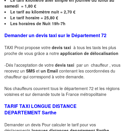
Le
tarif kilomètre aller simple en journée du lundi au
samedi = 1,80 €
Le
tarif au kilomètre nuit = 2,70 €
Le
tarif horaire =
25,80
€
Les horaires de Nuit 19h-7h
Demander un devis taxi sur le Département 72
TAXI Proxi propose votre
devis taxi
à tous les taxis les plus
proche de vous grâce a notre
application de délocalisation
-Dés l'acceptation de votre
devis taxi
par un chauffeur , vous
recevez un
SMS
et
un Email
contenant les coordonnées du
chauffeur qui correspond à votre demande.
Nos chauffeurs couvrent tous le département 72 et les régions
voisines et sur demande toute la France métropolitaine
TARIF TAXI LONGUE DISTANCE
DEPARTEMENT
Sarthe
Demander un devis Pour calculer le tarif pour vos
déplacements
longues
distances departement
Sarthe