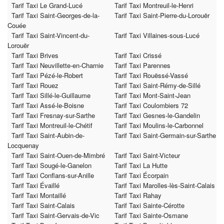
Tarif Taxi Le Grand-Lucé
Tarif Taxi Montreuil-le-Henri
Tarif Taxi Saint-Georges-de-la-
Tarif Taxi Saint-Pierre-du-Lorouër
Couée
Tarif Taxi Saint-Vincent-du-
Tarif Taxi Villaines-sous-Lucé
Lorouër
Tarif Taxi Brives
Tarif Taxi Crissé
Tarif Taxi Neuvillette-en-Charnie
Tarif Taxi Parennes
Tarif Taxi Pézé-le-Robert
Tarif Taxi Rouëssé-Vassé
Tarif Taxi Rouez
Tarif Taxi Saint-Rémy-de-Sillé
Tarif Taxi Sillé-le-Guillaume
Tarif Taxi Mont-Saint-Jean
Tarif Taxi Assé-le-Boisne
Tarif Taxi Coulombiers 72
Tarif Taxi Fresnay-sur-Sarthe
Tarif Taxi Gesnes-le-Gandelin
Tarif Taxi Montreuil-le-Chétif
Tarif Taxi Moulins-le-Carbonnel
Tarif Taxi Saint-Aubin-de-
Tarif Taxi Saint-Germain-sur-Sarthe
Locquenay
Tarif Taxi Saint-Ouen-de-Mimbré
Tarif Taxi Saint-Victeur
Tarif Taxi Sougé-le-Ganelon
Tarif Taxi La Hutte
Tarif Taxi Conflans-sur-Anille
Tarif Taxi Écorpain
Tarif Taxi Évaillé
Tarif Taxi Marolles-lès-Saint-Calais
Tarif Taxi Montaillé
Tarif Taxi Rahay
Tarif Taxi Saint-Calais
Tarif Taxi Sainte-Cérotte
Tarif Taxi Saint-Gervais-de-Vic
Tarif Taxi Sainte-Osmane