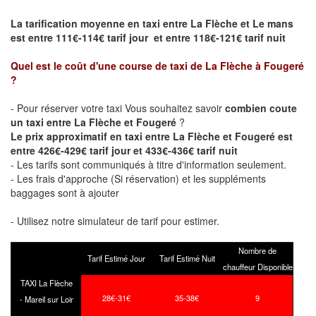
La tarification moyenne en taxi entre La Flèche et Le mans
est entre 111€-114€ tarif jour et entre 118€-121€ tarif nuit
Quel est le coût d'une course de taxi de
La Flèche à Fougeré
?
- Pour réserver votre taxi Vous souhaitez savoir
combien coute
un taxi entre La Flèche et Fougeré
?
Le prix approximatif en taxi entre La Flèche et Fougeré est
entre 426€-429€ tarif jour et 433€-436€ tarif nuit
- Les tarifs sont communiqués à titre d'information seulement.
- Les frais d'approche (Si réservation) et les suppléments
baggages sont à ajouter
- Utilisez notre simulateur de tarif pour estimer.
Nombre de
Tarif Estimé Jour
Tarif Estimé Nuit
chauffeur Disponible
TAXI La Flèche
28€-31€
35-38€
9
- Mareil sur Loir