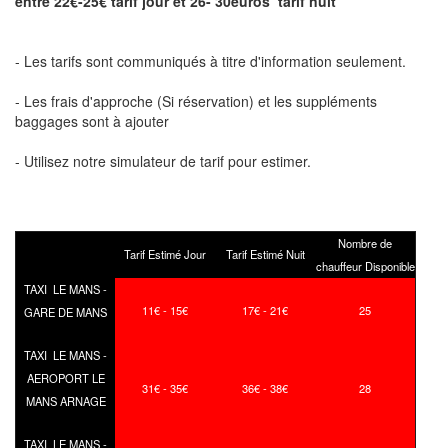
entre 22€-25€ tarif jour et 26- 30euros tarif nuit
- Les tarifs sont communiqués à titre d'information seulement.
- Les frais d'approche (Si réservation) et les suppléments
baggages sont à ajouter
- Utilisez notre simulateur de tarif pour estimer.
Nombre de
Tarif Estimé Jour
Tarif Estimé Nuit
chauffeur Disponible
TAXI LE MANS -
11€ - 15€
17€ - 21€
25
GARE DE MANS
TAXI LE MANS -
AEROPORT LE
31€ - 35€
36€ - 38€
28
MANS ARNAGE
TAXI LE MANS -