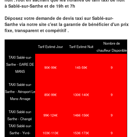
à Sablé-sur-Sarthe et de 19h et 7h
Déposez votre demande de devis taxi sur Sablé-sur-
Sarthe via notre site
c'est la garantie de bénéficier
d'un prix
fixe, transparent et compétitif .
Nombre de
Tarif Estimé Jour
Tarif Estimé Nuit
chauffeur Disponible
TAXI Sablé-sur-
Sarthe - GARE DE
90€-99€
145-59€
9
MANS
TAXI Sablé-sur-
Sarthe - Aéroport Le
85€-99€
130€-140€
9
Mans-Arnage
TAXI Sablé-sur-
99€-124€
146€-156€
9
Sarthe - Changé
TAXI Sablé-sur-
Sarthe - Yvré-
103€-113€
153€-173€
9