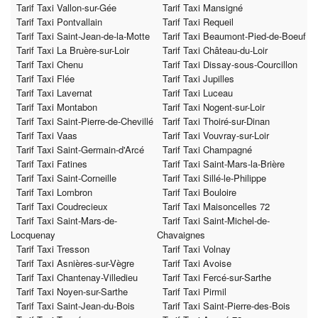
Tarif Taxi Vallon-sur-Gée
Tarif Taxi Mansigné
Tarif Taxi Pontvallain
Tarif Taxi Requeil
Tarif Taxi Saint-Jean-de-la-Motte
Tarif Taxi Beaumont-Pied-de-Boeuf
Tarif Taxi La Bruère-sur-Loir
Tarif Taxi Château-du-Loir
Tarif Taxi Chenu
Tarif Taxi Dissay-sous-Courcillon
Tarif Taxi Flée
Tarif Taxi Jupilles
Tarif Taxi Lavernat
Tarif Taxi Luceau
Tarif Taxi Montabon
Tarif Taxi Nogent-sur-Loir
Tarif Taxi Saint-Pierre-de-Chevillé
Tarif Taxi Thoiré-sur-Dinan
Tarif Taxi Vaas
Tarif Taxi Vouvray-sur-Loir
Tarif Taxi Saint-Germain-d'Arcé
Tarif Taxi Champagné
Tarif Taxi Fatines
Tarif Taxi Saint-Mars-la-Brière
Tarif Taxi Saint-Corneille
Tarif Taxi Sillé-le-Philippe
Tarif Taxi Lombron
Tarif Taxi Bouloire
Tarif Taxi Coudrecieux
Tarif Taxi Maisoncelles 72
Tarif Taxi Saint-Mars-de-
Tarif Taxi Saint-Michel-de-
Locquenay
Chavaignes
Tarif Taxi Tresson
Tarif Taxi Volnay
Tarif Taxi Asnières-sur-Vègre
Tarif Taxi Avoise
Tarif Taxi Chantenay-Villedieu
Tarif Taxi Fercé-sur-Sarthe
Tarif Taxi Noyen-sur-Sarthe
Tarif Taxi Pirmil
Tarif Taxi Saint-Jean-du-Bois
Tarif Taxi Saint-Pierre-des-Bois