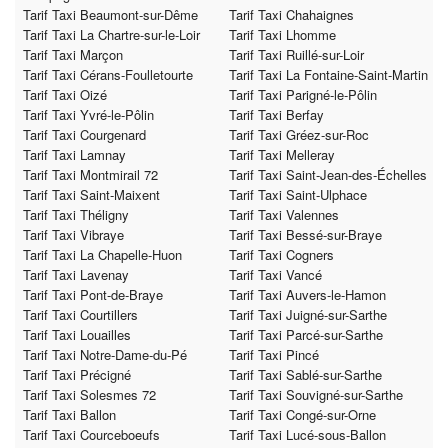
Tarif Taxi Beaumont-sur-Dême
Tarif Taxi Chahaignes
Tarif Taxi La Chartre-sur-le-Loir
Tarif Taxi Lhomme
Tarif Taxi Marçon
Tarif Taxi Ruillé-sur-Loir
Tarif Taxi Cérans-Foulletourte
Tarif Taxi La Fontaine-Saint-Martin
Tarif Taxi Oizé
Tarif Taxi Parigné-le-Pôlin
Tarif Taxi Yvré-le-Pôlin
Tarif Taxi Berfay
Tarif Taxi Courgenard
Tarif Taxi Gréez-sur-Roc
Tarif Taxi Lamnay
Tarif Taxi Melleray
Tarif Taxi Montmirail 72
Tarif Taxi Saint-Jean-des-Échelles
Tarif Taxi Saint-Maixent
Tarif Taxi Saint-Ulphace
Tarif Taxi Théligny
Tarif Taxi Valennes
Tarif Taxi Vibraye
Tarif Taxi Bessé-sur-Braye
Tarif Taxi La Chapelle-Huon
Tarif Taxi Cogners
Tarif Taxi Lavenay
Tarif Taxi Vancé
Tarif Taxi Pont-de-Braye
Tarif Taxi Auvers-le-Hamon
Tarif Taxi Courtillers
Tarif Taxi Juigné-sur-Sarthe
Tarif Taxi Louailles
Tarif Taxi Parcé-sur-Sarthe
Tarif Taxi Notre-Dame-du-Pé
Tarif Taxi Pincé
Tarif Taxi Précigné
Tarif Taxi Sablé-sur-Sarthe
Tarif Taxi Solesmes 72
Tarif Taxi Souvigné-sur-Sarthe
Tarif Taxi Ballon
Tarif Taxi Congé-sur-Orne
Tarif Taxi Courceboeufs
Tarif Taxi Lucé-sous-Ballon