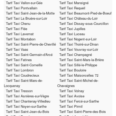
Tarif Taxi Vallon-sur-Gée
Tarif Taxi Mansigné
Tarif Taxi Pontvallain
Tarif Taxi Requeil
Tarif Taxi Saint-Jean-de-la-Motte
Tarif Taxi Beaumont-Pied-de-Boeuf
Tarif Taxi La Bruère-sur-Loir
Tarif Taxi Château-du-Loir
Tarif Taxi Chenu
Tarif Taxi Dissay-sous-Courcillon
Tarif Taxi Flée
Tarif Taxi Jupilles
Tarif Taxi Lavernat
Tarif Taxi Luceau
Tarif Taxi Montabon
Tarif Taxi Nogent-sur-Loir
Tarif Taxi Saint-Pierre-de-Chevillé
Tarif Taxi Thoiré-sur-Dinan
Tarif Taxi Vaas
Tarif Taxi Vouvray-sur-Loir
Tarif Taxi Saint-Germain-d'Arcé
Tarif Taxi Champagné
Tarif Taxi Fatines
Tarif Taxi Saint-Mars-la-Brière
Tarif Taxi Saint-Corneille
Tarif Taxi Sillé-le-Philippe
Tarif Taxi Lombron
Tarif Taxi Bouloire
Tarif Taxi Coudrecieux
Tarif Taxi Maisoncelles 72
Tarif Taxi Saint-Mars-de-
Tarif Taxi Saint-Michel-de-
Locquenay
Chavaignes
Tarif Taxi Tresson
Tarif Taxi Volnay
Tarif Taxi Asnières-sur-Vègre
Tarif Taxi Avoise
Tarif Taxi Chantenay-Villedieu
Tarif Taxi Fercé-sur-Sarthe
Tarif Taxi Noyen-sur-Sarthe
Tarif Taxi Pirmil
Tarif Taxi Saint-Jean-du-Bois
Tarif Taxi Saint-Pierre-des-Bois