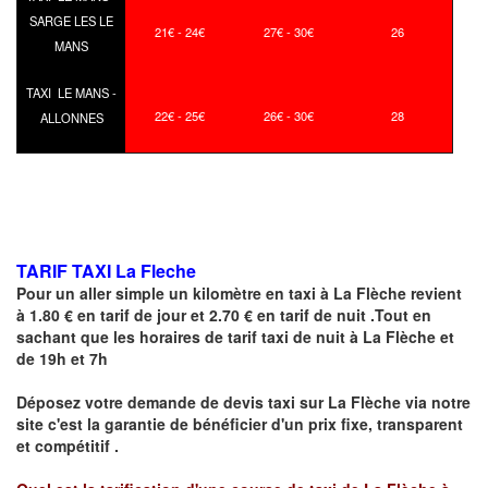
SARGE LES LE
21€ - 24€
27€ - 30€
26
MANS
TAXI LE MANS -
22€ - 25€
26€ - 30€
28
ALLONNES
TARIF TAXI La Fleche
Pour un aller simple un kilomètre en taxi à
La Flèche
revient
à 1.80 € en tarif de jour et 2.70 € en tarif de nuit .Tout en
sachant que les horaires de tarif taxi de nuit à
La Flèche
et
de 19h et 7h
Déposez votre demande de devis taxi sur
La Flèche
via notre
site
c'est la garantie de bénéficier
d'un prix fixe, transparent
et compétitif .