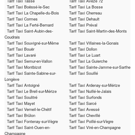
Tarif Taxi Tassé
Tarif Taxi Avezé 72
Tarif Taxi Boëssé-le-Sec
Tarif Taxi La Bosse
Tarif Taxi La Chapelle-du-Bois
Tarif Taxi Cherreau
Tarif Taxi Cormes
Tarif Taxi Dehault
Tarif Taxi La Ferté-Bernard
Tarif Taxi Préval
Tarif Taxi Saint-Aubin-des-
Tarif Taxi Saint-Martin-des-Monts
Coudrais
Tarif Taxi Souvigné-sur-Même
Tarif Taxi Villaines-la-Gonais
Tarif Taxi Bouër
Tarif Taxi Dollon
Tarif Taxi Lavaré
Tarif Taxi Le Luart
Tarif Taxi Semur-en-Vallon
Tarif Taxi La Guierche
Tarif Taxi Montbizot
Tarif Taxi Sainte-Jamme-sur-Sarthe
Tarif Taxi Sainte-Sabine-sur-
Tarif Taxi Souillé
Longève
Tarif Taxi Antoigné
Tarif Taxi Ardenay-sur-Mérize
Tarif Taxi Le Breil-sur-Mérize
Tarif Taxi Nuillé-le-Jalais
Tarif Taxi Soulitré
Tarif Taxi Surfonds
Tarif Taxi Mayet
Tarif Taxi Sarcé
Tarif Taxi Verneil-le-Chétif
Tarif Taxi Avessé
Tarif Taxi Brûlon
Tarif Taxi Chevillé
Tarif Taxi Fontenay-sur-Vègre
Tarif Taxi Poillé-sur-Vègre
Tarif Taxi Saint-Ouen-en-
Tarif Taxi Viré-en-Champagne
Champagne