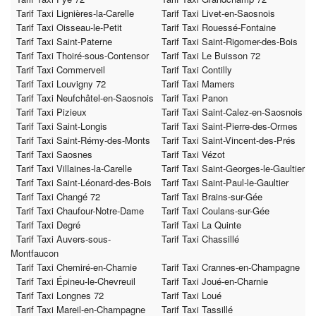
Tarif Taxi Lignières-la-Carelle
Tarif Taxi Livet-en-Saosnois
Tarif Taxi Oisseau-le-Petit
Tarif Taxi Rouessé-Fontaine
Tarif Taxi Saint-Paterne
Tarif Taxi Saint-Rigomer-des-Bois
Tarif Taxi Thoiré-sous-Contensor
Tarif Taxi Le Buisson 72
Tarif Taxi Commerveil
Tarif Taxi Contilly
Tarif Taxi Louvigny 72
Tarif Taxi Mamers
Tarif Taxi Neufchâtel-en-Saosnois
Tarif Taxi Panon
Tarif Taxi Pizieux
Tarif Taxi Saint-Calez-en-Saosnois
Tarif Taxi Saint-Longis
Tarif Taxi Saint-Pierre-des-Ormes
Tarif Taxi Saint-Rémy-des-Monts
Tarif Taxi Saint-Vincent-des-Prés
Tarif Taxi Saosnes
Tarif Taxi Vézot
Tarif Taxi Villaines-la-Carelle
Tarif Taxi Saint-Georges-le-Gaultier
Tarif Taxi Saint-Léonard-des-Bois
Tarif Taxi Saint-Paul-le-Gaultier
Tarif Taxi Changé 72
Tarif Taxi Brains-sur-Gée
Tarif Taxi Chaufour-Notre-Dame
Tarif Taxi Coulans-sur-Gée
Tarif Taxi Degré
Tarif Taxi La Quinte
Tarif Taxi Auvers-sous-
Tarif Taxi Chassillé
Montfaucon
Tarif Taxi Chemiré-en-Charnie
Tarif Taxi Crannes-en-Champagne
Tarif Taxi Épineu-le-Chevreuil
Tarif Taxi Joué-en-Charnie
Tarif Taxi Longnes 72
Tarif Taxi Loué
Tarif Taxi Mareil-en-Champagne
Tarif Taxi Tassillé