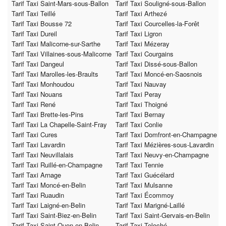
Tarif Taxi Saint-Mars-sous-Ballon
Tarif Taxi Souligné-sous-Ballon
Tarif Taxi Teillé
Tarif Taxi Arthezé
Tarif Taxi Bousse 72
Tarif Taxi Courcelles-la-Forêt
Tarif Taxi Dureil
Tarif Taxi Ligron
Tarif Taxi Malicorne-sur-Sarthe
Tarif Taxi Mézeray
Tarif Taxi Villaines-sous-Malicorne
Tarif Taxi Courgains
Tarif Taxi Dangeul
Tarif Taxi Dissé-sous-Ballon
Tarif Taxi Marolles-les-Braults
Tarif Taxi Moncé-en-Saosnois
Tarif Taxi Monhoudou
Tarif Taxi Nauvay
Tarif Taxi Nouans
Tarif Taxi Peray
Tarif Taxi René
Tarif Taxi Thoigné
Tarif Taxi Brette-les-Pins
Tarif Taxi Bernay
Tarif Taxi La Chapelle-Saint-Fray
Tarif Taxi Conlie
Tarif Taxi Cures
Tarif Taxi Domfront-en-Champagne
Tarif Taxi Lavardin
Tarif Taxi Mézières-sous-Lavardin
Tarif Taxi Neuvillalais
Tarif Taxi Neuvy-en-Champagne
Tarif Taxi Ruillé-en-Champagne
Tarif Taxi Tennie
Tarif Taxi Arnage
Tarif Taxi Guécélard
Tarif Taxi Moncé-en-Belin
Tarif Taxi Mulsanne
Tarif Taxi Ruaudin
Tarif Taxi Écommoy
Tarif Taxi Laigné-en-Belin
Tarif Taxi Marigné-Laillé
Tarif Taxi Saint-Biez-en-Belin
Tarif Taxi Saint-Gervais-en-Belin
Tarif Taxi Saint-Ouen-en-Belin
Tarif Taxi Teloché