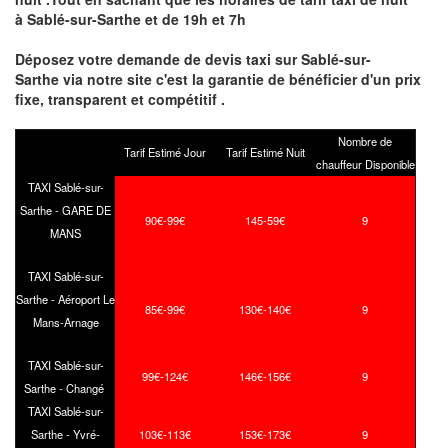
à Sablé-sur-Sarthe et de 19h et 7h
Déposez votre demande de devis taxi sur Sablé-sur-
Sarthe via notre site
c'est la garantie de bénéficier
d'un prix
fixe, transparent et compétitif .
Nombre de
Tarif Estimé Jour
Tarif Estimé Nuit
chauffeur Disponible
TAXI Sablé-sur-
Sarthe - GARE DE
90€-99€
145-59€
9
MANS
TAXI Sablé-sur-
Sarthe - Aéroport Le
85€-99€
130€-140€
9
Mans-Arnage
TAXI Sablé-sur-
99€-124€
146€-156€
9
Sarthe - Changé
TAXI Sablé-sur-
Sarthe - Yvré-
103€-113€
153€-173€
9