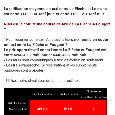
La tarification moyenne en taxi entre La Flèche et Le mans
est entre 111€-114€ tarif jour et entre 118€-121€ tarif nuit
Quel est le coût d'une course de taxi de
La Flèche à Fougeré
?
- Pour réserver votre taxi Vous souhaitez savoir
combien coute
un taxi entre La Flèche et Fougeré
?
Le prix approximatif en taxi entre La Flèche et Fougeré est
entre 426€-429€ tarif jour et 433€-436€ tarif nuit
- Les tarifs sont communiqués à titre d'information seulement.
- Les frais d'approche (Si réservation) et les suppléments
baggages sont à ajouter
- Utilisez notre simulateur de tarif pour estimer.
Nombre de
Tarif Estimé Jour
Tarif Estimé Nuit
chauffeur Disponible
TAXI La Flèche
28€-31€
35-38€
9
- Mareil sur Loir