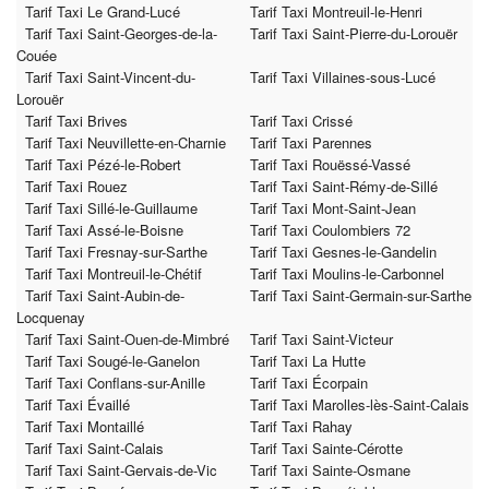
Tarif Taxi Le Grand-Lucé
Tarif Taxi Montreuil-le-Henri
Tarif Taxi Saint-Georges-de-la-
Tarif Taxi Saint-Pierre-du-Lorouër
Couée
Tarif Taxi Saint-Vincent-du-
Tarif Taxi Villaines-sous-Lucé
Lorouër
Tarif Taxi Brives
Tarif Taxi Crissé
Tarif Taxi Neuvillette-en-Charnie
Tarif Taxi Parennes
Tarif Taxi Pézé-le-Robert
Tarif Taxi Rouëssé-Vassé
Tarif Taxi Rouez
Tarif Taxi Saint-Rémy-de-Sillé
Tarif Taxi Sillé-le-Guillaume
Tarif Taxi Mont-Saint-Jean
Tarif Taxi Assé-le-Boisne
Tarif Taxi Coulombiers 72
Tarif Taxi Fresnay-sur-Sarthe
Tarif Taxi Gesnes-le-Gandelin
Tarif Taxi Montreuil-le-Chétif
Tarif Taxi Moulins-le-Carbonnel
Tarif Taxi Saint-Aubin-de-
Tarif Taxi Saint-Germain-sur-Sarthe
Locquenay
Tarif Taxi Saint-Ouen-de-Mimbré
Tarif Taxi Saint-Victeur
Tarif Taxi Sougé-le-Ganelon
Tarif Taxi La Hutte
Tarif Taxi Conflans-sur-Anille
Tarif Taxi Écorpain
Tarif Taxi Évaillé
Tarif Taxi Marolles-lès-Saint-Calais
Tarif Taxi Montaillé
Tarif Taxi Rahay
Tarif Taxi Saint-Calais
Tarif Taxi Sainte-Cérotte
Tarif Taxi Saint-Gervais-de-Vic
Tarif Taxi Sainte-Osmane