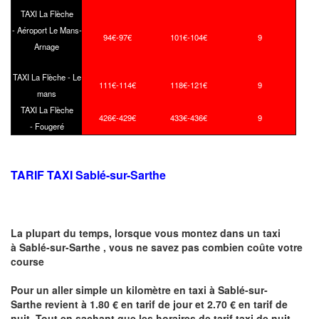
TAXI La Flèche
- Aéroport Le Mans-
94€-97€
101€-104€
9
Arnage
TAXI La Flèche - Le
111€-114€
118€-121€
9
mans
TAXI La Flèche
426€-429€
433€-436€
9
- Fougeré
TARIF TAXI Sablé-sur-Sarthe
La plupart du temps, lorsque vous montez dans un taxi
à Sablé-sur-Sarthe ,
vous ne savez pas combien
coûte
votre
course
Pour un aller simple un kilomètre en taxi à Sablé-sur-
Sarthe revient à 1.80 € en tarif de jour et 2.70 € en tarif de
nuit .Tout en sachant que les horaires de tarif taxi de nuit