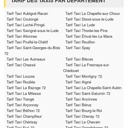
TARIF DES TAXIS PAR DÉPARTEMENT
Tarif Taxi Aubigné-Racan
Tarif Taxi La Chapelle-aux-Choux
Tarif Taxi Coulongé
Tarif Taxi Dissé-sous-le-Lude
Tarif Taxi Luché-Pringé
Tarif Taxi Le Lude
Tarif Taxi Savigné-sous-le-Lude
Tarif Taxi Thorée-les-Pins
Tarif Taxi Allonnes
Tarif Taxi Étival-lès-Le Mans
Tarif Taxi Pruillé-le-Chétif
Tarif Taxi Rouillon
Tarif Taxi Saint-Georges-du-Bois
Tarif Taxi Spay
72
Tarif Taxi Les Aulneaux
Tarif Taxi Blèves
Tarif Taxi Chassé
Tarif Taxi La Fresnaye-sur-
Chédouet
Tarif Taxi Louzes
Tarif Taxi Montigny 72
Tarif Taxi Roullée
Tarif Taxi Aigné
Tarif Taxi La Bazoge 72
Tarif Taxi La Chapelle-Saint-Aubin
Tarif Taxi La Milesse
Tarif Taxi Saint-Saturnin 72
Tarif Taxi Trangé
Tarif Taxi Ancinnes
Tarif Taxi Arçonnay
Tarif Taxi Bérus
Tarif Taxi Béthon 72
Tarif Taxi Bourg-le-Roi
Tarif Taxi Champfleur
Tarif Taxi Chenay 72
Tarif Taxi Chérisay
Tarif Taxi Le Chevain
Tarif Taxi Fyé 72
Tarif Taxi Grandchamp 72