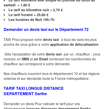
Le
tarif kilomètre aller simple en journée du lundi au
samedi = 1,80 €
Le
tarif au kilomètre nuit = 2,70 €
Le
tarif horaire =
25,80
€
Les horaires de Nuit 19h-7h
Demander un devis taxi sur le Département 72
TAXI Proxi propose votre
devis taxi
à tous les taxis les plus
proche de vous grâce a notre
application de délocalisation
-Dés l'acceptation de votre
devis taxi
par un chauffeur , vous
recevez un
SMS
et
un Email
contenant les coordonnées du
chauffeur qui correspond à votre demande.
Nos chauffeurs couvrent tous le département 72 et les régions
voisines et sur demande toute la France métropolitaine
TARIF TAXI LONGUE DISTANCE
DEPARTEMENT
Sarthe
Demander un devis Pour calculer le tarif pour vos
déplacements
longues
distances departement
Sarthe