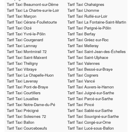
Tarif Taxi Beaumont-sur-Dême
Tarif Taxi Chahaignes
Tarif Taxi La Chartre-sur-le-Loir
Tarif Taxi Lhomme
Tarif Taxi Marçon
Tarif Taxi Ruillé-sur-Loir
Tarif Taxi Cérans-Foulletourte
Tarif Taxi La Fontaine-Saint-Martin
Tarif Taxi Oizé
Tarif Taxi Parigné-le-Pôlin
Tarif Taxi Yvré-le-Pôlin
Tarif Taxi Berfay
Tarif Taxi Courgenard
Tarif Taxi Gréez-sur-Roc
Tarif Taxi Lamnay
Tarif Taxi Melleray
Tarif Taxi Montmirail 72
Tarif Taxi Saint-Jean-des-Échelles
Tarif Taxi Saint-Maixent
Tarif Taxi Saint-Ulphace
Tarif Taxi Théligny
Tarif Taxi Valennes
Tarif Taxi Vibraye
Tarif Taxi Bessé-sur-Braye
Tarif Taxi La Chapelle-Huon
Tarif Taxi Cogners
Tarif Taxi Lavenay
Tarif Taxi Vancé
Tarif Taxi Pont-de-Braye
Tarif Taxi Auvers-le-Hamon
Tarif Taxi Courtillers
Tarif Taxi Juigné-sur-Sarthe
Tarif Taxi Louailles
Tarif Taxi Parcé-sur-Sarthe
Tarif Taxi Notre-Dame-du-Pé
Tarif Taxi Pincé
Tarif Taxi Précigné
Tarif Taxi Sablé-sur-Sarthe
Tarif Taxi Solesmes 72
Tarif Taxi Souvigné-sur-Sarthe
Tarif Taxi Ballon
Tarif Taxi Congé-sur-Orne
Tarif Taxi Courceboeufs
Tarif Taxi Lucé-sous-Ballon