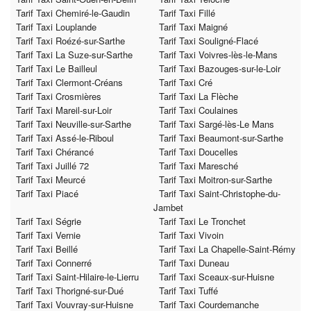
Tarif Taxi Chemiré-le-Gaudin
Tarif Taxi Fillé
Tarif Taxi Louplande
Tarif Taxi Maigné
Tarif Taxi Roézé-sur-Sarthe
Tarif Taxi Souligné-Flacé
Tarif Taxi La Suze-sur-Sarthe
Tarif Taxi Voivres-lès-le-Mans
Tarif Taxi Le Bailleul
Tarif Taxi Bazouges-sur-le-Loir
Tarif Taxi Clermont-Créans
Tarif Taxi Cré
Tarif Taxi Crosmières
Tarif Taxi La Flèche
Tarif Taxi Mareil-sur-Loir
Tarif Taxi Coulaines
Tarif Taxi Neuville-sur-Sarthe
Tarif Taxi Sargé-lès-Le Mans
Tarif Taxi Assé-le-Riboul
Tarif Taxi Beaumont-sur-Sarthe
Tarif Taxi Chérancé
Tarif Taxi Doucelles
Tarif Taxi Juillé 72
Tarif Taxi Maresché
Tarif Taxi Meurcé
Tarif Taxi Moitron-sur-Sarthe
Tarif Taxi Piacé
Tarif Taxi Saint-Christophe-du-
Jambet
Tarif Taxi Ségrie
Tarif Taxi Le Tronchet
Tarif Taxi Vernie
Tarif Taxi Vivoin
Tarif Taxi Beillé
Tarif Taxi La Chapelle-Saint-Rémy
Tarif Taxi Connerré
Tarif Taxi Duneau
Tarif Taxi Saint-Hilaire-le-Lierru
Tarif Taxi Sceaux-sur-Huisne
Tarif Taxi Thorigné-sur-Dué
Tarif Taxi Tuffé
Tarif Taxi Vouvray-sur-Huisne
Tarif Taxi Courdemanche