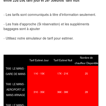
entre 22€-25€ tarif jour et 26- 30euros tarif nuit
- Les tarifs sont communiqués à titre d'information seulement.
- Les frais d'approche (Si réservation) et les suppléments
baggages sont à ajouter
- Utilisez notre simulateur de tarif pour estimer.
Nombre de
Tarif Estimé Jour
Tarif Estimé Nuit
chauffeur Disponible
TAXI LE MANS -
11€ - 15€
17€ - 21€
25
GARE DE MANS
TAXI LE MANS -
AEROPORT LE
31€ - 35€
36€ - 38€
28
MANS ARNAGE
TAXI LE MANS -