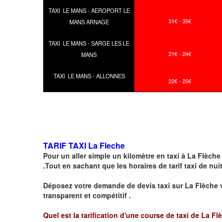
TAXI LE MANS - AEROPORT LE
31€ - 35€
MANS ARNAGE
TAXI LE MANS - SARGE LES LE
21€ - 24€
MANS
TAXI LE MANS - ALLONNES
22€ - 25€
TARIF TAXI La Fleche
Pour un aller simple un kilomètre en taxi à
La Flèche
.Tout en sachant que les horaires de tarif taxi de nui
Déposez votre demande de devis taxi sur
La Flèche
v
transparent et compétitif .
Quel est la tarification d'une course de taxi de La Fl