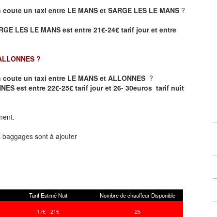
 coute un taxi entre LE MANS et SARGE LES LE MANS
?
RGE LES LE MANS est entre 21€-24€ tarif jour et entre
 ALLONNES
?
 coute un taxi entre LE MANS et ALLONNES
?
ES est entre 22€-25€ tarif jour et 26- 30euros tarif nuit
ment.
ts baggages sont à ajouter
Tarif Estimé Nuit
Nombre de chauffeur Disponible
17€ - 21€
25