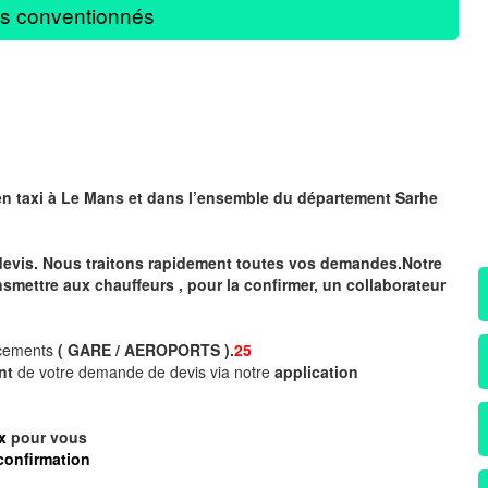
s conventionnés
en taxi à Le Mans
et dans l’ensemble du département Sarhe
devis. Nous traitons rapidement toutes vos demandes.Notre
nsmettre aux chauffeurs , pour la confirmer, un collaborateur
acements
( GARE / AEROPORTS ).
25
ent
de votre demande de devis via notre
application
x
pour vous
confirmation