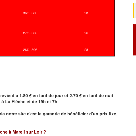
36€ - 38€
28
27€ - 30€
26
26€ - 30€
28
revient à 1.80 € en tarif de jour et 2.70 € en tarif de nuit
t à
La Flèche
et de 19h et 7h
ia notre site
c'est la garantie de bénéficier
d'un prix fixe,
èche à Mareil sur Loir ?