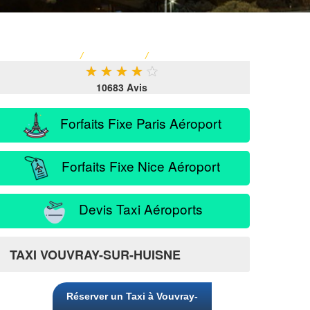
ACCUEIL
/
TARIF TAXI
/
SERVICE PASSAGER
★
★
★
★
★
10683 Avis
Forfaits Fixe Paris Aéroport
Forfaits Fixe Nice Aéroport
Devis Taxi Aéroports
e
TAXI VOUVRAY-SUR-HUISNE
Réserver un Taxi à Vouvray-