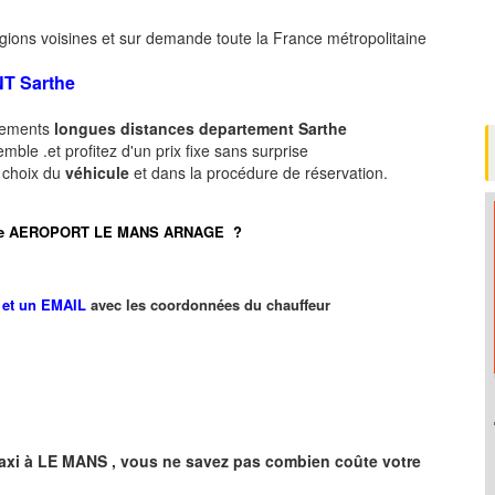
gions voisines et sur demande toute la France métropolitaine
NT
Sarthe
acements
longues
distances departement
Sarthe
ble .et profitez d'un prix fixe sans surprise
e choix du
véhicule
et dans la procédure de réservation.
port de AEROPORT LE MANS ARNAGE ?
et un EMAIL
avec les coordonnées du chauffeur
axi à
LE MANS
,
vous ne savez pas combien
coûte
votre