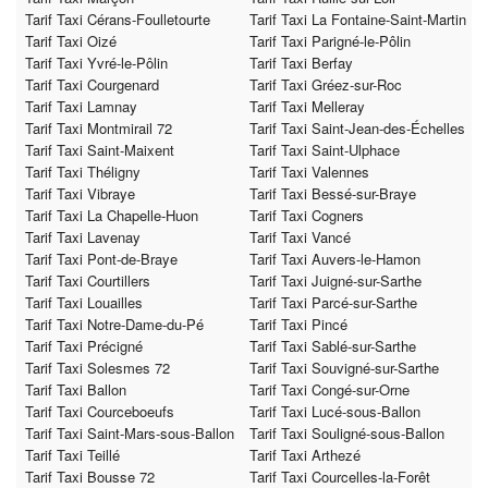
Tarif Taxi Cérans-Foulletourte
Tarif Taxi La Fontaine-Saint-Martin
Tarif Taxi Oizé
Tarif Taxi Parigné-le-Pôlin
Tarif Taxi Yvré-le-Pôlin
Tarif Taxi Berfay
Tarif Taxi Courgenard
Tarif Taxi Gréez-sur-Roc
Tarif Taxi Lamnay
Tarif Taxi Melleray
Tarif Taxi Montmirail 72
Tarif Taxi Saint-Jean-des-Échelles
Tarif Taxi Saint-Maixent
Tarif Taxi Saint-Ulphace
Tarif Taxi Théligny
Tarif Taxi Valennes
Tarif Taxi Vibraye
Tarif Taxi Bessé-sur-Braye
Tarif Taxi La Chapelle-Huon
Tarif Taxi Cogners
Tarif Taxi Lavenay
Tarif Taxi Vancé
Tarif Taxi Pont-de-Braye
Tarif Taxi Auvers-le-Hamon
Tarif Taxi Courtillers
Tarif Taxi Juigné-sur-Sarthe
Tarif Taxi Louailles
Tarif Taxi Parcé-sur-Sarthe
Tarif Taxi Notre-Dame-du-Pé
Tarif Taxi Pincé
Tarif Taxi Précigné
Tarif Taxi Sablé-sur-Sarthe
Tarif Taxi Solesmes 72
Tarif Taxi Souvigné-sur-Sarthe
Tarif Taxi Ballon
Tarif Taxi Congé-sur-Orne
Tarif Taxi Courceboeufs
Tarif Taxi Lucé-sous-Ballon
Tarif Taxi Saint-Mars-sous-Ballon
Tarif Taxi Souligné-sous-Ballon
Tarif Taxi Teillé
Tarif Taxi Arthezé
Tarif Taxi Bousse 72
Tarif Taxi Courcelles-la-Forêt