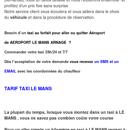
profitez d'un prix fixe sans surprise
Notre service client vous écoutera et vous aidera dans le choix
du
véhicule
et dans la procédure de réservation.
Besoin d’un
taxi au forfait pour aller ou quitter Aéroport
de AEROPORT LE MANS ARNAGE ?
Commander votre taxi 24h/24 et 7/7
Dès l’acceptation de votre demande
vous recevez
un SMS et un
EMAIL
avec les coordonnées du chauffeur
TARIF TAXI LE MANS
La plupart du temps, lorsque vous montez dans un taxi à
LE
MANS
,
vous ne savez pas combien
coûte
votre course
Pour un aller simple un kilomètre en taxi à
LE MANS
revient à