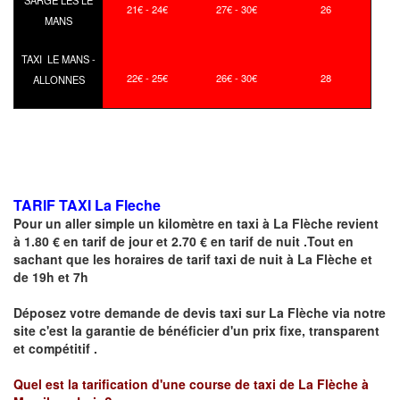
SARGE LES LE
21€ - 24€
27€ - 30€
26
MANS
TAXI LE MANS -
22€ - 25€
26€ - 30€
28
ALLONNES
TARIF TAXI La Fleche
Pour un aller simple un kilomètre en taxi à
La Flèche
revient
à 1.80 € en tarif de jour et 2.70 € en tarif de nuit .Tout en
sachant que les horaires de tarif taxi de nuit à
La Flèche
et
de 19h et 7h
Déposez votre demande de devis taxi sur
La Flèche
via notre
site
c'est la garantie de bénéficier
d'un prix fixe, transparent
et compétitif .
Quel est la tarification d'une course de taxi de La Flèche à