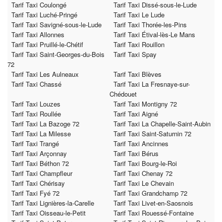
Tarif Taxi Coulongé
Tarif Taxi Dissé-sous-le-Lude
Tarif Taxi Luché-Pringé
Tarif Taxi Le Lude
Tarif Taxi Savigné-sous-le-Lude
Tarif Taxi Thorée-les-Pins
Tarif Taxi Allonnes
Tarif Taxi Étival-lès-Le Mans
Tarif Taxi Pruillé-le-Chétif
Tarif Taxi Rouillon
Tarif Taxi Saint-Georges-du-Bois
Tarif Taxi Spay
72
Tarif Taxi Les Aulneaux
Tarif Taxi Blèves
Tarif Taxi Chassé
Tarif Taxi La Fresnaye-sur-
Chédouet
Tarif Taxi Louzes
Tarif Taxi Montigny 72
Tarif Taxi Roullée
Tarif Taxi Aigné
Tarif Taxi La Bazoge 72
Tarif Taxi La Chapelle-Saint-Aubin
Tarif Taxi La Milesse
Tarif Taxi Saint-Saturnin 72
Tarif Taxi Trangé
Tarif Taxi Ancinnes
Tarif Taxi Arçonnay
Tarif Taxi Bérus
Tarif Taxi Béthon 72
Tarif Taxi Bourg-le-Roi
Tarif Taxi Champfleur
Tarif Taxi Chenay 72
Tarif Taxi Chérisay
Tarif Taxi Le Chevain
Tarif Taxi Fyé 72
Tarif Taxi Grandchamp 72
Tarif Taxi Lignières-la-Carelle
Tarif Taxi Livet-en-Saosnois
Tarif Taxi Oisseau-le-Petit
Tarif Taxi Rouessé-Fontaine