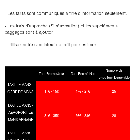
- Les tarifs sont communiqués à titre d'information seulement.
- Les frais d'approche (Si réservation) et les suppléments
baggages sont à ajouter
- Utilisez notre simulateur de tarif pour estimer.
Nombre de
Tarif Estimé Jour
Tarif Estimé Nuit
chauffeur Disponible
TAXI LE MANS -
11€ - 15€
17€ - 21€
25
GARE DE MANS
TAXI LE MANS -
AEROPORT LE
31€ - 35€
36€ - 38€
28
MANS ARNAGE
TAXI LE MANS -