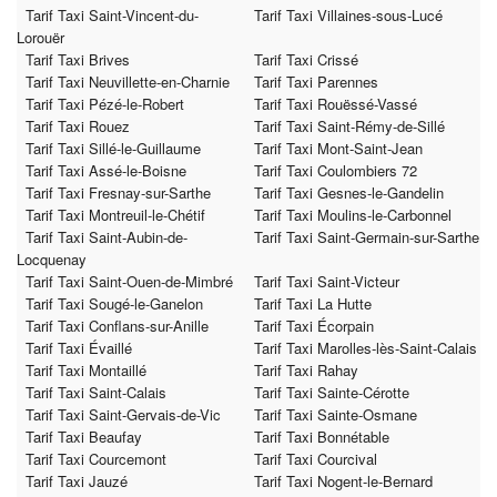
Tarif Taxi Saint-Vincent-du-
Tarif Taxi Villaines-sous-Lucé
Lorouër
Tarif Taxi Brives
Tarif Taxi Crissé
Tarif Taxi Neuvillette-en-Charnie
Tarif Taxi Parennes
Tarif Taxi Pézé-le-Robert
Tarif Taxi Rouëssé-Vassé
Tarif Taxi Rouez
Tarif Taxi Saint-Rémy-de-Sillé
Tarif Taxi Sillé-le-Guillaume
Tarif Taxi Mont-Saint-Jean
Tarif Taxi Assé-le-Boisne
Tarif Taxi Coulombiers 72
Tarif Taxi Fresnay-sur-Sarthe
Tarif Taxi Gesnes-le-Gandelin
Tarif Taxi Montreuil-le-Chétif
Tarif Taxi Moulins-le-Carbonnel
Tarif Taxi Saint-Aubin-de-
Tarif Taxi Saint-Germain-sur-Sarthe
Locquenay
Tarif Taxi Saint-Ouen-de-Mimbré
Tarif Taxi Saint-Victeur
Tarif Taxi Sougé-le-Ganelon
Tarif Taxi La Hutte
Tarif Taxi Conflans-sur-Anille
Tarif Taxi Écorpain
Tarif Taxi Évaillé
Tarif Taxi Marolles-lès-Saint-Calais
Tarif Taxi Montaillé
Tarif Taxi Rahay
Tarif Taxi Saint-Calais
Tarif Taxi Sainte-Cérotte
Tarif Taxi Saint-Gervais-de-Vic
Tarif Taxi Sainte-Osmane
Tarif Taxi Beaufay
Tarif Taxi Bonnétable
Tarif Taxi Courcemont
Tarif Taxi Courcival
Tarif Taxi Jauzé
Tarif Taxi Nogent-le-Bernard