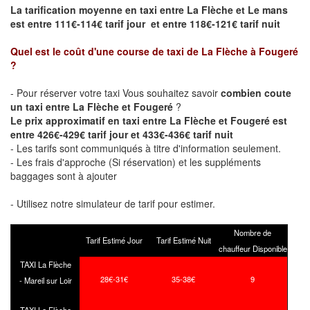
La tarification moyenne en taxi entre La Flèche et Le mans
est entre 111€-114€ tarif jour et entre 118€-121€ tarif nuit
Quel est le coût d'une course de taxi de
La Flèche à Fougeré
?
- Pour réserver votre taxi Vous souhaitez savoir
combien coute
un taxi entre La Flèche et Fougeré
?
Le prix approximatif en taxi entre La Flèche et Fougeré est
entre 426€-429€ tarif jour et 433€-436€ tarif nuit
- Les tarifs sont communiqués à titre d'information seulement.
- Les frais d'approche (Si réservation) et les suppléments
baggages sont à ajouter
- Utilisez notre simulateur de tarif pour estimer.
Nombre de
Tarif Estimé Jour
Tarif Estimé Nuit
chauffeur Disponible
TAXI La Flèche
28€-31€
35-38€
9
- Mareil sur Loir