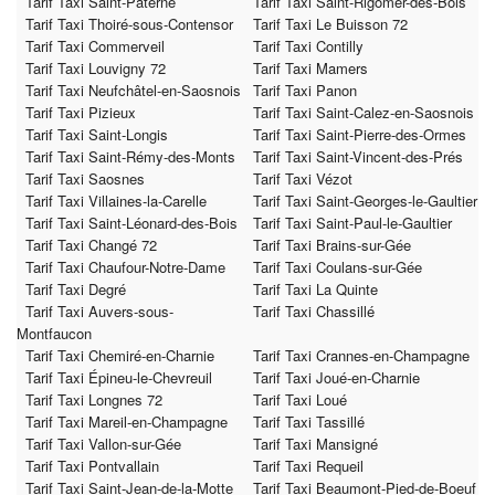
Tarif Taxi Saint-Paterne
Tarif Taxi Saint-Rigomer-des-Bois
Tarif Taxi Thoiré-sous-Contensor
Tarif Taxi Le Buisson 72
Tarif Taxi Commerveil
Tarif Taxi Contilly
Tarif Taxi Louvigny 72
Tarif Taxi Mamers
Tarif Taxi Neufchâtel-en-Saosnois
Tarif Taxi Panon
Tarif Taxi Pizieux
Tarif Taxi Saint-Calez-en-Saosnois
Tarif Taxi Saint-Longis
Tarif Taxi Saint-Pierre-des-Ormes
Tarif Taxi Saint-Rémy-des-Monts
Tarif Taxi Saint-Vincent-des-Prés
Tarif Taxi Saosnes
Tarif Taxi Vézot
Tarif Taxi Villaines-la-Carelle
Tarif Taxi Saint-Georges-le-Gaultier
Tarif Taxi Saint-Léonard-des-Bois
Tarif Taxi Saint-Paul-le-Gaultier
Tarif Taxi Changé 72
Tarif Taxi Brains-sur-Gée
Tarif Taxi Chaufour-Notre-Dame
Tarif Taxi Coulans-sur-Gée
Tarif Taxi Degré
Tarif Taxi La Quinte
Tarif Taxi Auvers-sous-
Tarif Taxi Chassillé
Montfaucon
Tarif Taxi Chemiré-en-Charnie
Tarif Taxi Crannes-en-Champagne
Tarif Taxi Épineu-le-Chevreuil
Tarif Taxi Joué-en-Charnie
Tarif Taxi Longnes 72
Tarif Taxi Loué
Tarif Taxi Mareil-en-Champagne
Tarif Taxi Tassillé
Tarif Taxi Vallon-sur-Gée
Tarif Taxi Mansigné
Tarif Taxi Pontvallain
Tarif Taxi Requeil
Tarif Taxi Saint-Jean-de-la-Motte
Tarif Taxi Beaumont-Pied-de-Boeuf