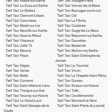
Tarif Taxi Roézé-sur-Sarthe
Tarif Taxi Souligné-Flacé
Tarif Taxi La Suze-sur-Sarthe
Tarif Taxi Voivres-lès-le-Mans
Tarif Taxi Le Bailleul
Tarif Taxi Bazouges-sur-le-Loir
Tarif Taxi Clermont-Créans
Tarif Taxi Cré
Tarif Taxi Crosmières
Tarif Taxi La Flèche
Tarif Taxi Mareil-sur-Loir
Tarif Taxi Coulaines
Tarif Taxi Neuville-sur-Sarthe
Tarif Taxi Sargé-lès-Le Mans
Tarif Taxi Assé-le-Riboul
Tarif Taxi Beaumont-sur-Sarthe
Tarif Taxi Chérancé
Tarif Taxi Doucelles
Tarif Taxi Juillé 72
Tarif Taxi Maresché
Tarif Taxi Meurcé
Tarif Taxi Moitron-sur-Sarthe
Tarif Taxi Piacé
Tarif Taxi Saint-Christophe-du-
Jambet
Tarif Taxi Ségrie
Tarif Taxi Le Tronchet
Tarif Taxi Vernie
Tarif Taxi Vivoin
Tarif Taxi Beillé
Tarif Taxi La Chapelle-Saint-Rémy
Tarif Taxi Connerré
Tarif Taxi Duneau
Tarif Taxi Saint-Hilaire-le-Lierru
Tarif Taxi Sceaux-sur-Huisne
Tarif Taxi Thorigné-sur-Dué
Tarif Taxi Tuffé
Tarif Taxi Vouvray-sur-Huisne
Tarif Taxi Courdemanche
Tarif Taxi Le Grand-Lucé
Tarif Taxi Montreuil-le-Henri
Tarif Taxi Saint-Georges-de-la-
Tarif Taxi Saint-Pierre-du-Lorouër
Couée