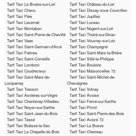
Tarif Taxi La Bruère-sur-Loir
Tarif Taxi Château-du-Loir
Tarif Taxi Chenu
Tarif Taxi Dissay-sous-Courcillon
Tarif Taxi Flée
Tarif Taxi Jupilles
Tarif Taxi Lavernat
Tarif Taxi Luceau
Tarif Taxi Montabon
Tarif Taxi Nogent-sur-Loir
Tarif Taxi Saint-Pierre-de-Chevillé
Tarif Taxi Thoiré-sur-Dinan
Tarif Taxi Vaas
Tarif Taxi Vouvray-sur-Loir
Tarif Taxi Saint-Germain-d'Arcé
Tarif Taxi Champagné
Tarif Taxi Fatines
Tarif Taxi Saint-Mars-la-Brière
Tarif Taxi Saint-Corneille
Tarif Taxi Sillé-le-Philippe
Tarif Taxi Lombron
Tarif Taxi Bouloire
Tarif Taxi Coudrecieux
Tarif Taxi Maisoncelles 72
Tarif Taxi Saint-Mars-de-
Tarif Taxi Saint-Michel-de-
Locquenay
Chavaignes
Tarif Taxi Tresson
Tarif Taxi Volnay
Tarif Taxi Asnières-sur-Vègre
Tarif Taxi Avoise
Tarif Taxi Chantenay-Villedieu
Tarif Taxi Fercé-sur-Sarthe
Tarif Taxi Noyen-sur-Sarthe
Tarif Taxi Pirmil
Tarif Taxi Saint-Jean-du-Bois
Tarif Taxi Saint-Pierre-des-Bois
Tarif Taxi Tassé
Tarif Taxi Avezé 72
Tarif Taxi Boëssé-le-Sec
Tarif Taxi La Bosse
Tarif Taxi La Chapelle-du-Bois
Tarif Taxi Cherreau