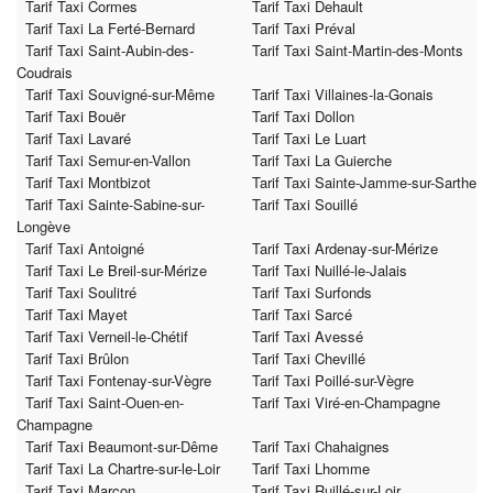
Tarif Taxi Cormes
Tarif Taxi Dehault
Tarif Taxi La Ferté-Bernard
Tarif Taxi Préval
Tarif Taxi Saint-Aubin-des-
Tarif Taxi Saint-Martin-des-Monts
Coudrais
Tarif Taxi Souvigné-sur-Même
Tarif Taxi Villaines-la-Gonais
Tarif Taxi Bouër
Tarif Taxi Dollon
Tarif Taxi Lavaré
Tarif Taxi Le Luart
Tarif Taxi Semur-en-Vallon
Tarif Taxi La Guierche
Tarif Taxi Montbizot
Tarif Taxi Sainte-Jamme-sur-Sarthe
Tarif Taxi Sainte-Sabine-sur-
Tarif Taxi Souillé
Longève
Tarif Taxi Antoigné
Tarif Taxi Ardenay-sur-Mérize
Tarif Taxi Le Breil-sur-Mérize
Tarif Taxi Nuillé-le-Jalais
Tarif Taxi Soulitré
Tarif Taxi Surfonds
Tarif Taxi Mayet
Tarif Taxi Sarcé
Tarif Taxi Verneil-le-Chétif
Tarif Taxi Avessé
Tarif Taxi Brûlon
Tarif Taxi Chevillé
Tarif Taxi Fontenay-sur-Vègre
Tarif Taxi Poillé-sur-Vègre
Tarif Taxi Saint-Ouen-en-
Tarif Taxi Viré-en-Champagne
Champagne
Tarif Taxi Beaumont-sur-Dême
Tarif Taxi Chahaignes
Tarif Taxi La Chartre-sur-le-Loir
Tarif Taxi Lhomme
Tarif Taxi Marçon
Tarif Taxi Ruillé-sur-Loir