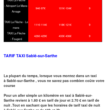
TAXI La Flèche
- Aéroport Le Mans-
94€-97€
101€-104€
9
Arnage
TAXI La Flèche - Le
111€-114€
118€-121€
9
mans
TAXI La Flèche
426€-429€
433€-436€
9
- Fougeré
TARIF TAXI Sablé-sur-Sarthe
La plupart du temps, lorsque vous montez dans un taxi
à Sablé-sur-Sarthe ,
vous ne savez pas combien
coûte
votre
course
Pour un aller simple un kilomètre en taxi à Sablé-sur-
Sarthe revient à 1.80 € en tarif de jour et 2.70 € en tarif de
nuit .Tout en sachant que les horaires de tarif taxi de nuit