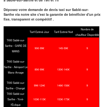
à Sablé-sur-Sarthe et de 19h et 7h
Déposez votre demande de devis taxi sur Sablé-sur-
Sarthe via notre site
c'est la garantie de bénéficier
d'un prix
fixe, transparent et compétitif .
Nombre de
Tarif Estimé Jour
Tarif Estimé Nuit
chauffeur Disponible
TAXI Sablé-sur-
Sarthe - GARE DE
90€-99€
145-59€
9
MANS
TAXI Sablé-sur-
Sarthe - Aéroport Le
85€-99€
130€-140€
9
Mans-Arnage
TAXI Sablé-sur-
99€-124€
146€-156€
9
Sarthe - Changé
TAXI Sablé-sur-
Sarthe - Yvré-
103€-113€
153€-173€
9
l'Évêque