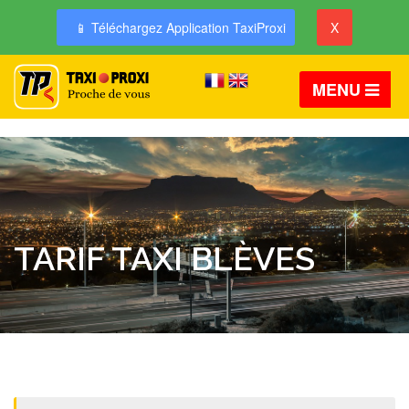
📱 Téléchargez Application TaxiProxi
X
MENU
TARIF TAXI BLÈVES