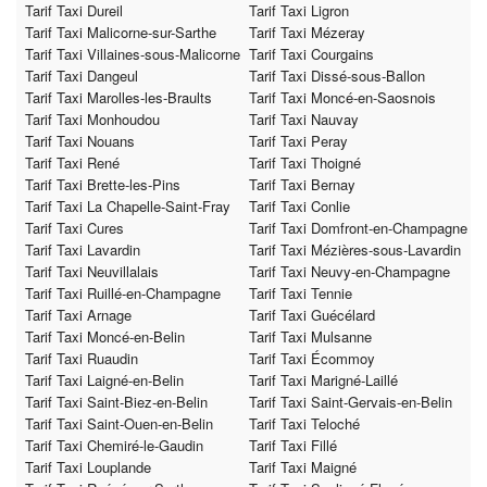
Tarif Taxi Dureil
Tarif Taxi Ligron
Tarif Taxi Malicorne-sur-Sarthe
Tarif Taxi Mézeray
Tarif Taxi Villaines-sous-Malicorne
Tarif Taxi Courgains
Tarif Taxi Dangeul
Tarif Taxi Dissé-sous-Ballon
Tarif Taxi Marolles-les-Braults
Tarif Taxi Moncé-en-Saosnois
Tarif Taxi Monhoudou
Tarif Taxi Nauvay
Tarif Taxi Nouans
Tarif Taxi Peray
Tarif Taxi René
Tarif Taxi Thoigné
Tarif Taxi Brette-les-Pins
Tarif Taxi Bernay
Tarif Taxi La Chapelle-Saint-Fray
Tarif Taxi Conlie
Tarif Taxi Cures
Tarif Taxi Domfront-en-Champagne
Tarif Taxi Lavardin
Tarif Taxi Mézières-sous-Lavardin
Tarif Taxi Neuvillalais
Tarif Taxi Neuvy-en-Champagne
Tarif Taxi Ruillé-en-Champagne
Tarif Taxi Tennie
Tarif Taxi Arnage
Tarif Taxi Guécélard
Tarif Taxi Moncé-en-Belin
Tarif Taxi Mulsanne
Tarif Taxi Ruaudin
Tarif Taxi Écommoy
Tarif Taxi Laigné-en-Belin
Tarif Taxi Marigné-Laillé
Tarif Taxi Saint-Biez-en-Belin
Tarif Taxi Saint-Gervais-en-Belin
Tarif Taxi Saint-Ouen-en-Belin
Tarif Taxi Teloché
Tarif Taxi Chemiré-le-Gaudin
Tarif Taxi Fillé
Tarif Taxi Louplande
Tarif Taxi Maigné