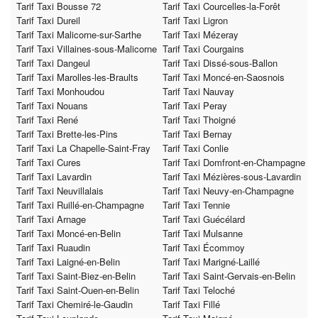
Tarif Taxi Bousse 72
Tarif Taxi Courcelles-la-Forêt
Tarif Taxi Dureil
Tarif Taxi Ligron
Tarif Taxi Malicorne-sur-Sarthe
Tarif Taxi Mézeray
Tarif Taxi Villaines-sous-Malicorne
Tarif Taxi Courgains
Tarif Taxi Dangeul
Tarif Taxi Dissé-sous-Ballon
Tarif Taxi Marolles-les-Braults
Tarif Taxi Moncé-en-Saosnois
Tarif Taxi Monhoudou
Tarif Taxi Nauvay
Tarif Taxi Nouans
Tarif Taxi Peray
Tarif Taxi René
Tarif Taxi Thoigné
Tarif Taxi Brette-les-Pins
Tarif Taxi Bernay
Tarif Taxi La Chapelle-Saint-Fray
Tarif Taxi Conlie
Tarif Taxi Cures
Tarif Taxi Domfront-en-Champagne
Tarif Taxi Lavardin
Tarif Taxi Mézières-sous-Lavardin
Tarif Taxi Neuvillalais
Tarif Taxi Neuvy-en-Champagne
Tarif Taxi Ruillé-en-Champagne
Tarif Taxi Tennie
Tarif Taxi Arnage
Tarif Taxi Guécélard
Tarif Taxi Moncé-en-Belin
Tarif Taxi Mulsanne
Tarif Taxi Ruaudin
Tarif Taxi Écommoy
Tarif Taxi Laigné-en-Belin
Tarif Taxi Marigné-Laillé
Tarif Taxi Saint-Biez-en-Belin
Tarif Taxi Saint-Gervais-en-Belin
Tarif Taxi Saint-Ouen-en-Belin
Tarif Taxi Teloché
Tarif Taxi Chemiré-le-Gaudin
Tarif Taxi Fillé