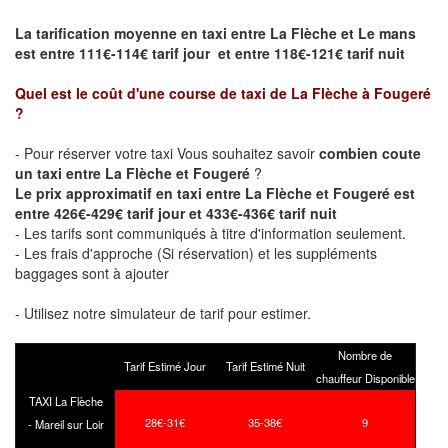
La tarification moyenne en taxi entre La Flèche et Le mans
est entre 111€-114€ tarif jour et entre 118€-121€ tarif nuit
Quel est le coût d'une course de taxi de
La Flèche à Fougeré
?
- Pour réserver votre taxi Vous souhaitez savoir
combien coute
un taxi entre La Flèche et Fougeré
?
Le prix approximatif en taxi entre La Flèche et Fougeré est
entre 426€-429€ tarif jour et 433€-436€ tarif nuit
- Les tarifs sont communiqués à titre d'information seulement.
- Les frais d'approche (Si réservation) et les suppléments
baggages sont à ajouter
- Utilisez notre simulateur de tarif pour estimer.
Nombre de
Tarif Estimé Jour
Tarif Estimé Nuit
chauffeur Disponible
TAXI La Flèche
28€-31€
35-38€
9
- Mareil sur Loir