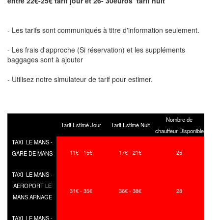
entre 22€-25€ tarif jour et 26- 30euros tarif nuit
- Les tarifs sont communiqués à titre d'information seulement.
- Les frais d'approche (Si réservation) et les suppléments
baggages sont à ajouter
- Utilisez notre simulateur de tarif pour estimer.
Nombre de
Tarif Estimé Jour
Tarif Estimé Nuit
chauffeur Disponible
TAXI LE MANS -
11€ - 15€
17€ - 21€
25
GARE DE MANS
TAXI LE MANS -
AEROPORT LE
31€ - 35€
36€ - 38€
28
MANS ARNAGE
TAXI LE MANS -