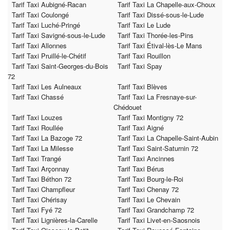
Tarif Taxi Aubigné-Racan
Tarif Taxi La Chapelle-aux-Choux
Tarif Taxi Coulongé
Tarif Taxi Dissé-sous-le-Lude
Tarif Taxi Luché-Pringé
Tarif Taxi Le Lude
Tarif Taxi Savigné-sous-le-Lude
Tarif Taxi Thorée-les-Pins
Tarif Taxi Allonnes
Tarif Taxi Étival-lès-Le Mans
Tarif Taxi Pruillé-le-Chétif
Tarif Taxi Rouillon
Tarif Taxi Saint-Georges-du-Bois
Tarif Taxi Spay
72
Tarif Taxi Les Aulneaux
Tarif Taxi Blèves
Tarif Taxi Chassé
Tarif Taxi La Fresnaye-sur-
Chédouet
Tarif Taxi Louzes
Tarif Taxi Montigny 72
Tarif Taxi Roullée
Tarif Taxi Aigné
Tarif Taxi La Bazoge 72
Tarif Taxi La Chapelle-Saint-Aubin
Tarif Taxi La Milesse
Tarif Taxi Saint-Saturnin 72
Tarif Taxi Trangé
Tarif Taxi Ancinnes
Tarif Taxi Arçonnay
Tarif Taxi Bérus
Tarif Taxi Béthon 72
Tarif Taxi Bourg-le-Roi
Tarif Taxi Champfleur
Tarif Taxi Chenay 72
Tarif Taxi Chérisay
Tarif Taxi Le Chevain
Tarif Taxi Fyé 72
Tarif Taxi Grandchamp 72
Tarif Taxi Lignières-la-Carelle
Tarif Taxi Livet-en-Saosnois