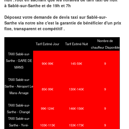
à Sablé-sur-Sarthe et de 19h et 7h
Déposez votre demande de devis taxi sur Sablé-sur-
Sarthe via notre site
c'est la garantie de bénéficier
d'un prix
fixe, transparent et compétitif .
Nombre de
Tarif Estimé Jour
Tarif Estimé Nuit
chauffeur Disponible
TAXI Sablé-sur-
Sarthe - GARE DE
90€-99€
145-59€
9
MANS
TAXI Sablé-sur-
Sarthe - Aéroport Le
85€-99€
130€-140€
9
Mans-Arnage
TAXI Sablé-sur-
99€-124€
146€-156€
9
Sarthe - Changé
TAXI Sablé-sur-
Sarthe - Yvré-
103€-113€
153€-173€
9