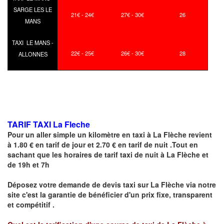
SARGE LES LE
21€ - 24€
27€ - 30€
26
MANS
TAXI LE MANS -
22€ - 25€
26€ - 30€
28
ALLONNES
TARIF TAXI La Fleche
Pour un aller simple un kilomètre en taxi à
La Flèche
revient
à 1.80 € en tarif de jour et 2.70 € en tarif de nuit .Tout en
sachant que les horaires de tarif taxi de nuit à
La Flèche
et
de 19h et 7h
Déposez votre demande de devis taxi sur
La Flèche
via notre
site
c'est la garantie de bénéficier
d'un prix fixe, transparent
et compétitif .