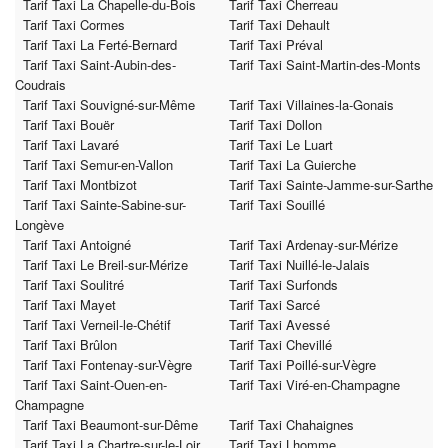
Tarif Taxi La Chapelle-du-Bois
Tarif Taxi Cherreau
Tarif Taxi Cormes
Tarif Taxi Dehault
Tarif Taxi La Ferté-Bernard
Tarif Taxi Préval
Tarif Taxi Saint-Aubin-des-
Tarif Taxi Saint-Martin-des-Monts
Coudrais
Tarif Taxi Souvigné-sur-Même
Tarif Taxi Villaines-la-Gonais
Tarif Taxi Bouër
Tarif Taxi Dollon
Tarif Taxi Lavaré
Tarif Taxi Le Luart
Tarif Taxi Semur-en-Vallon
Tarif Taxi La Guierche
Tarif Taxi Montbizot
Tarif Taxi Sainte-Jamme-sur-Sarthe
Tarif Taxi Sainte-Sabine-sur-
Tarif Taxi Souillé
Longève
Tarif Taxi Antoigné
Tarif Taxi Ardenay-sur-Mérize
Tarif Taxi Le Breil-sur-Mérize
Tarif Taxi Nuillé-le-Jalais
Tarif Taxi Soulitré
Tarif Taxi Surfonds
Tarif Taxi Mayet
Tarif Taxi Sarcé
Tarif Taxi Verneil-le-Chétif
Tarif Taxi Avessé
Tarif Taxi Brûlon
Tarif Taxi Chevillé
Tarif Taxi Fontenay-sur-Vègre
Tarif Taxi Poillé-sur-Vègre
Tarif Taxi Saint-Ouen-en-
Tarif Taxi Viré-en-Champagne
Champagne
Tarif Taxi Beaumont-sur-Dême
Tarif Taxi Chahaignes
Tarif Taxi La Chartre-sur-le-Loir
Tarif Taxi Lhomme