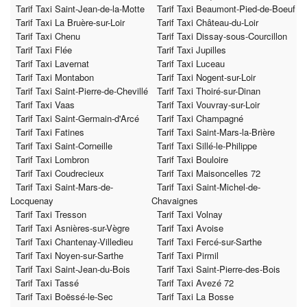
Tarif Taxi Saint-Jean-de-la-Motte
Tarif Taxi Beaumont-Pied-de-Boeuf
Tarif Taxi La Bruère-sur-Loir
Tarif Taxi Château-du-Loir
Tarif Taxi Chenu
Tarif Taxi Dissay-sous-Courcillon
Tarif Taxi Flée
Tarif Taxi Jupilles
Tarif Taxi Lavernat
Tarif Taxi Luceau
Tarif Taxi Montabon
Tarif Taxi Nogent-sur-Loir
Tarif Taxi Saint-Pierre-de-Chevillé
Tarif Taxi Thoiré-sur-Dinan
Tarif Taxi Vaas
Tarif Taxi Vouvray-sur-Loir
Tarif Taxi Saint-Germain-d'Arcé
Tarif Taxi Champagné
Tarif Taxi Fatines
Tarif Taxi Saint-Mars-la-Brière
Tarif Taxi Saint-Corneille
Tarif Taxi Sillé-le-Philippe
Tarif Taxi Lombron
Tarif Taxi Bouloire
Tarif Taxi Coudrecieux
Tarif Taxi Maisoncelles 72
Tarif Taxi Saint-Mars-de-
Tarif Taxi Saint-Michel-de-
Locquenay
Chavaignes
Tarif Taxi Tresson
Tarif Taxi Volnay
Tarif Taxi Asnières-sur-Vègre
Tarif Taxi Avoise
Tarif Taxi Chantenay-Villedieu
Tarif Taxi Fercé-sur-Sarthe
Tarif Taxi Noyen-sur-Sarthe
Tarif Taxi Pirmil
Tarif Taxi Saint-Jean-du-Bois
Tarif Taxi Saint-Pierre-des-Bois
Tarif Taxi Tassé
Tarif Taxi Avezé 72
Tarif Taxi Boëssé-le-Sec
Tarif Taxi La Bosse