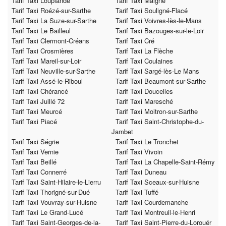
Tarif Taxi Louplande
Tarif Taxi Maigné
Tarif Taxi Roézé-sur-Sarthe
Tarif Taxi Souligné-Flacé
Tarif Taxi La Suze-sur-Sarthe
Tarif Taxi Voivres-lès-le-Mans
Tarif Taxi Le Bailleul
Tarif Taxi Bazouges-sur-le-Loir
Tarif Taxi Clermont-Créans
Tarif Taxi Cré
Tarif Taxi Crosmières
Tarif Taxi La Flèche
Tarif Taxi Mareil-sur-Loir
Tarif Taxi Coulaines
Tarif Taxi Neuville-sur-Sarthe
Tarif Taxi Sargé-lès-Le Mans
Tarif Taxi Assé-le-Riboul
Tarif Taxi Beaumont-sur-Sarthe
Tarif Taxi Chérancé
Tarif Taxi Doucelles
Tarif Taxi Juillé 72
Tarif Taxi Maresché
Tarif Taxi Meurcé
Tarif Taxi Moitron-sur-Sarthe
Tarif Taxi Piacé
Tarif Taxi Saint-Christophe-du-
Jambet
Tarif Taxi Ségrie
Tarif Taxi Le Tronchet
Tarif Taxi Vernie
Tarif Taxi Vivoin
Tarif Taxi Beillé
Tarif Taxi La Chapelle-Saint-Rémy
Tarif Taxi Connerré
Tarif Taxi Duneau
Tarif Taxi Saint-Hilaire-le-Lierru
Tarif Taxi Sceaux-sur-Huisne
Tarif Taxi Thorigné-sur-Dué
Tarif Taxi Tuffé
Tarif Taxi Vouvray-sur-Huisne
Tarif Taxi Courdemanche
Tarif Taxi Le Grand-Lucé
Tarif Taxi Montreuil-le-Henri
Tarif Taxi Saint-Georges-de-la-
Tarif Taxi Saint-Pierre-du-Lorouër