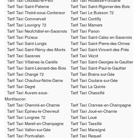
Tarif Taxi Oisseau-le-Petit
Tarif Taxi Rouessé-Fontaine
Tarif Taxi Saint-Paterne
Tarif Taxi Saint-Rigomer-des-Bois
Tarif Taxi Thoiré-sous-Contensor
Tarif Taxi Le Buisson 72
Tarif Taxi Commerveil
Tarif Taxi Contilly
Tarif Taxi Louvigny 72
Tarif Taxi Mamers
Tarif Taxi Neufchâtel-en-Saosnois
Tarif Taxi Panon
Tarif Taxi Pizieux
Tarif Taxi Saint-Calez-en-Saosnois
Tarif Taxi Saint-Longis
Tarif Taxi Saint-Pierre-des-Ormes
Tarif Taxi Saint-Rémy-des-Monts
Tarif Taxi Saint-Vincent-des-Prés
Tarif Taxi Saosnes
Tarif Taxi Vézot
Tarif Taxi Villaines-la-Carelle
Tarif Taxi Saint-Georges-le-Gaultier
Tarif Taxi Saint-Léonard-des-Bois
Tarif Taxi Saint-Paul-le-Gaultier
Tarif Taxi Changé 72
Tarif Taxi Brains-sur-Gée
Tarif Taxi Chaufour-Notre-Dame
Tarif Taxi Coulans-sur-Gée
Tarif Taxi Degré
Tarif Taxi La Quinte
Tarif Taxi Auvers-sous-
Tarif Taxi Chassillé
Montfaucon
Tarif Taxi Chemiré-en-Charnie
Tarif Taxi Crannes-en-Champagne
Tarif Taxi Épineu-le-Chevreuil
Tarif Taxi Joué-en-Charnie
Tarif Taxi Longnes 72
Tarif Taxi Loué
Tarif Taxi Mareil-en-Champagne
Tarif Taxi Tassillé
Tarif Taxi Vallon-sur-Gée
Tarif Taxi Mansigné
Tarif Taxi Pontvallain
Tarif Taxi Requeil