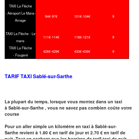
TAXI La Flèche
- Aéroport Le Mans-
94€-97€
101€-104€
9
Arnage
TAXI La Flèche - Le
111€-114€
118€-121€
9
mans
TAXI La Flèche
426€-429€
433€-436€
9
- Fougeré
TARIF TAXI Sablé-sur-Sarthe
La plupart du temps, lorsque vous montez dans un taxi
à Sablé-sur-Sarthe ,
vous ne savez pas combien
coûte
votre
course
Pour un aller simple un kilomètre en taxi à Sablé-sur-
Sarthe revient à 1.80 € en tarif de jour et 2.70 € en tarif de
nuit .Tout en sachant que les horaires de tarif taxi de nuit