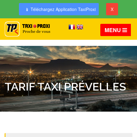
📱 Téléchargez Application TaxiProxi
X
MENU
TARIF TAXI PRÉVELLES