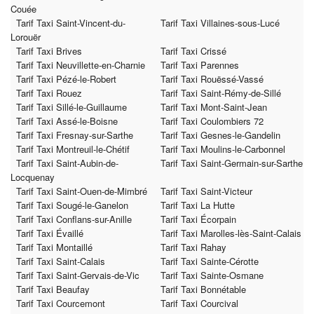
Couée
Tarif Taxi Saint-Vincent-du-
Tarif Taxi Villaines-sous-Lucé
Lorouër
Tarif Taxi Brives
Tarif Taxi Crissé
Tarif Taxi Neuvillette-en-Charnie
Tarif Taxi Parennes
Tarif Taxi Pézé-le-Robert
Tarif Taxi Rouëssé-Vassé
Tarif Taxi Rouez
Tarif Taxi Saint-Rémy-de-Sillé
Tarif Taxi Sillé-le-Guillaume
Tarif Taxi Mont-Saint-Jean
Tarif Taxi Assé-le-Boisne
Tarif Taxi Coulombiers 72
Tarif Taxi Fresnay-sur-Sarthe
Tarif Taxi Gesnes-le-Gandelin
Tarif Taxi Montreuil-le-Chétif
Tarif Taxi Moulins-le-Carbonnel
Tarif Taxi Saint-Aubin-de-
Tarif Taxi Saint-Germain-sur-Sarthe
Locquenay
Tarif Taxi Saint-Ouen-de-Mimbré
Tarif Taxi Saint-Victeur
Tarif Taxi Sougé-le-Ganelon
Tarif Taxi La Hutte
Tarif Taxi Conflans-sur-Anille
Tarif Taxi Écorpain
Tarif Taxi Évaillé
Tarif Taxi Marolles-lès-Saint-Calais
Tarif Taxi Montaillé
Tarif Taxi Rahay
Tarif Taxi Saint-Calais
Tarif Taxi Sainte-Cérotte
Tarif Taxi Saint-Gervais-de-Vic
Tarif Taxi Sainte-Osmane
Tarif Taxi Beaufay
Tarif Taxi Bonnétable
Tarif Taxi Courcemont
Tarif Taxi Courcival