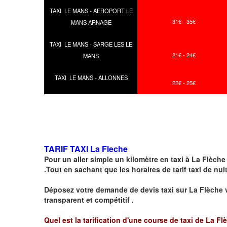
TAXI LE MANS - AEROPORT LE
31€ - 35€
MANS ARNAGE
TAXI LE MANS - SARGE LES LE
21€ - 24€
MANS
TAXI LE MANS - ALLONNES
22€ - 25€
TARIF TAXI La Fleche
Pour un aller simple un kilomètre en taxi à
La Flèche
.Tout en sachant que les horaires de tarif taxi de nui
Déposez votre demande de devis taxi sur
La Flèche
v
transparent et compétitif .
Quel est la tarification d'une course de taxi de La Fl