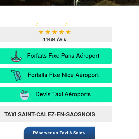
ACCUEIL
/
TARIF TAXI
/
SERVICE PASSAGER
★
★
★
★
★
14484 Avis
Forfaits Fixe Paris Aéroport
Forfaits Fixe Nice Aéroport
Devis Taxi Aéroports
osnois
TAXI SAINT-CALEZ-EN-SAOSNOIS
Réserver un Taxi à Saint-