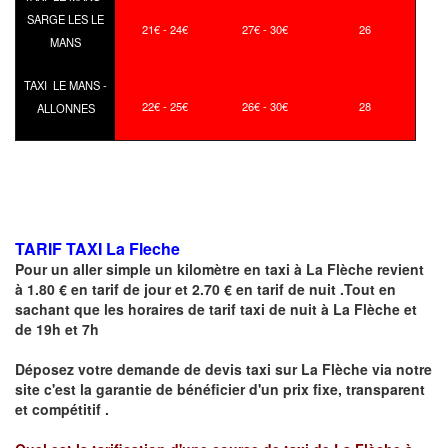
SARGE LES LE
21€ - 24€
27€ - 30€
26
MANS
TAXI LE MANS -
22€ - 25€
26€ - 30€
28
ALLONNES
TARIF TAXI La Fleche
Pour un aller simple un kilomètre en taxi à
La Flèche
revient
à 1.80 € en tarif de jour et 2.70 € en tarif de nuit .Tout en
sachant que les horaires de tarif taxi de nuit à
La Flèche
et
de 19h et 7h
Déposez votre demande de devis taxi sur
La Flèche
via notre
site
c'est la garantie de bénéficier
d'un prix fixe, transparent
et compétitif .