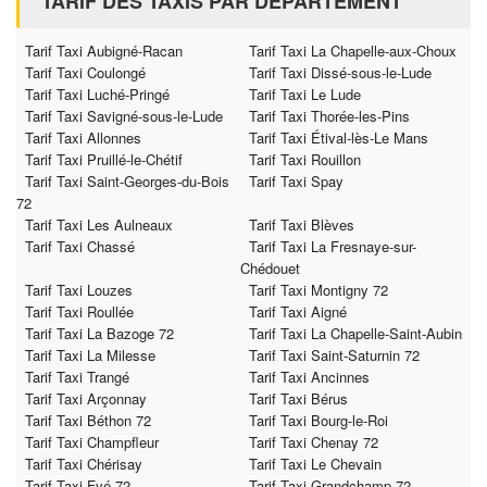
TARIF DES TAXIS PAR DÉPARTEMENT
Tarif Taxi Aubigné-Racan
Tarif Taxi La Chapelle-aux-Choux
Tarif Taxi Coulongé
Tarif Taxi Dissé-sous-le-Lude
Tarif Taxi Luché-Pringé
Tarif Taxi Le Lude
Tarif Taxi Savigné-sous-le-Lude
Tarif Taxi Thorée-les-Pins
Tarif Taxi Allonnes
Tarif Taxi Étival-lès-Le Mans
Tarif Taxi Pruillé-le-Chétif
Tarif Taxi Rouillon
Tarif Taxi Saint-Georges-du-Bois
Tarif Taxi Spay
72
Tarif Taxi Les Aulneaux
Tarif Taxi Blèves
Tarif Taxi Chassé
Tarif Taxi La Fresnaye-sur-
Chédouet
Tarif Taxi Louzes
Tarif Taxi Montigny 72
Tarif Taxi Roullée
Tarif Taxi Aigné
Tarif Taxi La Bazoge 72
Tarif Taxi La Chapelle-Saint-Aubin
Tarif Taxi La Milesse
Tarif Taxi Saint-Saturnin 72
Tarif Taxi Trangé
Tarif Taxi Ancinnes
Tarif Taxi Arçonnay
Tarif Taxi Bérus
Tarif Taxi Béthon 72
Tarif Taxi Bourg-le-Roi
Tarif Taxi Champfleur
Tarif Taxi Chenay 72
Tarif Taxi Chérisay
Tarif Taxi Le Chevain
Tarif Taxi Fyé 72
Tarif Taxi Grandchamp 72