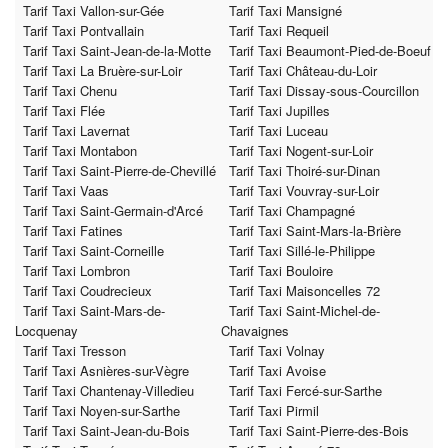
Tarif Taxi Vallon-sur-Gée
Tarif Taxi Mansigné
Tarif Taxi Pontvallain
Tarif Taxi Requeil
Tarif Taxi Saint-Jean-de-la-Motte
Tarif Taxi Beaumont-Pied-de-Boeuf
Tarif Taxi La Bruère-sur-Loir
Tarif Taxi Château-du-Loir
Tarif Taxi Chenu
Tarif Taxi Dissay-sous-Courcillon
Tarif Taxi Flée
Tarif Taxi Jupilles
Tarif Taxi Lavernat
Tarif Taxi Luceau
Tarif Taxi Montabon
Tarif Taxi Nogent-sur-Loir
Tarif Taxi Saint-Pierre-de-Chevillé
Tarif Taxi Thoiré-sur-Dinan
Tarif Taxi Vaas
Tarif Taxi Vouvray-sur-Loir
Tarif Taxi Saint-Germain-d'Arcé
Tarif Taxi Champagné
Tarif Taxi Fatines
Tarif Taxi Saint-Mars-la-Brière
Tarif Taxi Saint-Corneille
Tarif Taxi Sillé-le-Philippe
Tarif Taxi Lombron
Tarif Taxi Bouloire
Tarif Taxi Coudrecieux
Tarif Taxi Maisoncelles 72
Tarif Taxi Saint-Mars-de-
Tarif Taxi Saint-Michel-de-
Locquenay
Chavaignes
Tarif Taxi Tresson
Tarif Taxi Volnay
Tarif Taxi Asnières-sur-Vègre
Tarif Taxi Avoise
Tarif Taxi Chantenay-Villedieu
Tarif Taxi Fercé-sur-Sarthe
Tarif Taxi Noyen-sur-Sarthe
Tarif Taxi Pirmil
Tarif Taxi Saint-Jean-du-Bois
Tarif Taxi Saint-Pierre-des-Bois