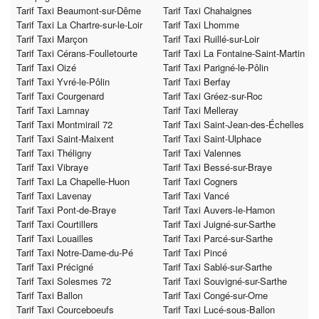
Tarif Taxi Beaumont-sur-Dême
Tarif Taxi Chahaignes
Tarif Taxi La Chartre-sur-le-Loir
Tarif Taxi Lhomme
Tarif Taxi Marçon
Tarif Taxi Ruillé-sur-Loir
Tarif Taxi Cérans-Foulletourte
Tarif Taxi La Fontaine-Saint-Martin
Tarif Taxi Oizé
Tarif Taxi Parigné-le-Pôlin
Tarif Taxi Yvré-le-Pôlin
Tarif Taxi Berfay
Tarif Taxi Courgenard
Tarif Taxi Gréez-sur-Roc
Tarif Taxi Lamnay
Tarif Taxi Melleray
Tarif Taxi Montmirail 72
Tarif Taxi Saint-Jean-des-Échelles
Tarif Taxi Saint-Maixent
Tarif Taxi Saint-Ulphace
Tarif Taxi Théligny
Tarif Taxi Valennes
Tarif Taxi Vibraye
Tarif Taxi Bessé-sur-Braye
Tarif Taxi La Chapelle-Huon
Tarif Taxi Cogners
Tarif Taxi Lavenay
Tarif Taxi Vancé
Tarif Taxi Pont-de-Braye
Tarif Taxi Auvers-le-Hamon
Tarif Taxi Courtillers
Tarif Taxi Juigné-sur-Sarthe
Tarif Taxi Louailles
Tarif Taxi Parcé-sur-Sarthe
Tarif Taxi Notre-Dame-du-Pé
Tarif Taxi Pincé
Tarif Taxi Précigné
Tarif Taxi Sablé-sur-Sarthe
Tarif Taxi Solesmes 72
Tarif Taxi Souvigné-sur-Sarthe
Tarif Taxi Ballon
Tarif Taxi Congé-sur-Orne
Tarif Taxi Courceboeufs
Tarif Taxi Lucé-sous-Ballon