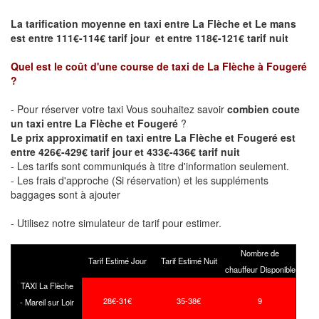
La tarification moyenne en taxi entre La Flèche et Le mans
est entre 111€-114€ tarif jour et entre 118€-121€ tarif nuit
Quel est le coût d'une course de taxi de
La Flèche à Fougeré
?
- Pour réserver votre taxi Vous souhaitez savoir
combien coute
un taxi entre La Flèche et Fougeré
?
Le prix approximatif en taxi entre La Flèche et Fougeré est
entre 426€-429€ tarif jour et 433€-436€ tarif nuit
- Les tarifs sont communiqués à titre d'information seulement.
- Les frais d'approche (Si réservation) et les suppléments
baggages sont à ajouter
- Utilisez notre simulateur de tarif pour estimer.
Nombre de
Tarif Estimé Jour
Tarif Estimé Nuit
chauffeur Disponible
TAXI La Flèche
28€-31€
35-38€
9
- Mareil sur Loir