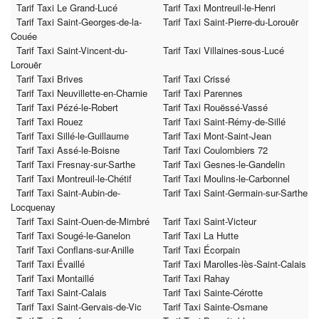
Tarif Taxi Le Grand-Lucé
Tarif Taxi Montreuil-le-Henri
Tarif Taxi Saint-Georges-de-la-
Tarif Taxi Saint-Pierre-du-Lorouër
Couée
Tarif Taxi Saint-Vincent-du-
Tarif Taxi Villaines-sous-Lucé
Lorouër
Tarif Taxi Brives
Tarif Taxi Crissé
Tarif Taxi Neuvillette-en-Charnie
Tarif Taxi Parennes
Tarif Taxi Pézé-le-Robert
Tarif Taxi Rouëssé-Vassé
Tarif Taxi Rouez
Tarif Taxi Saint-Rémy-de-Sillé
Tarif Taxi Sillé-le-Guillaume
Tarif Taxi Mont-Saint-Jean
Tarif Taxi Assé-le-Boisne
Tarif Taxi Coulombiers 72
Tarif Taxi Fresnay-sur-Sarthe
Tarif Taxi Gesnes-le-Gandelin
Tarif Taxi Montreuil-le-Chétif
Tarif Taxi Moulins-le-Carbonnel
Tarif Taxi Saint-Aubin-de-
Tarif Taxi Saint-Germain-sur-Sarthe
Locquenay
Tarif Taxi Saint-Ouen-de-Mimbré
Tarif Taxi Saint-Victeur
Tarif Taxi Sougé-le-Ganelon
Tarif Taxi La Hutte
Tarif Taxi Conflans-sur-Anille
Tarif Taxi Écorpain
Tarif Taxi Évaillé
Tarif Taxi Marolles-lès-Saint-Calais
Tarif Taxi Montaillé
Tarif Taxi Rahay
Tarif Taxi Saint-Calais
Tarif Taxi Sainte-Cérotte
Tarif Taxi Saint-Gervais-de-Vic
Tarif Taxi Sainte-Osmane