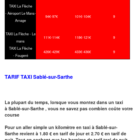
TAXI La Flèche
- Aéroport Le Mans-
94€-97€
101€-104€
9
Arnage
TAXI La Flèche - Le
111€-114€
118€-121€
9
mans
TAXI La Flèche
426€-429€
433€-436€
9
- Fougeré
TARIF TAXI Sablé-sur-Sarthe
La plupart du temps, lorsque vous montez dans un taxi
à Sablé-sur-Sarthe ,
vous ne savez pas combien
coûte
votre
course
Pour un aller simple un kilomètre en taxi à Sablé-sur-
Sarthe revient à 1.80 € en tarif de jour et 2.70 € en tarif de
nuit .Tout en sachant que les horaires de tarif taxi de nuit