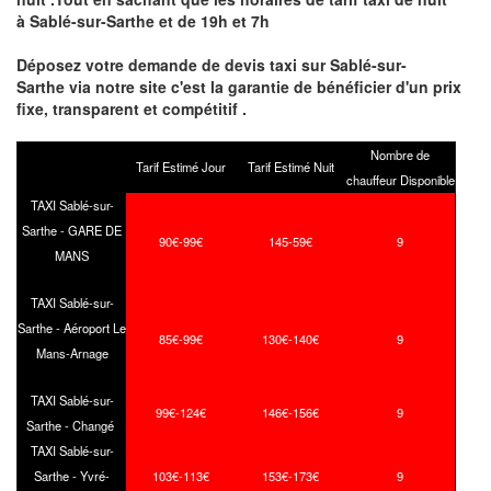
à Sablé-sur-Sarthe et de 19h et 7h
Déposez votre demande de devis taxi sur Sablé-sur-
Sarthe via notre site
c'est la garantie de bénéficier
d'un prix
fixe, transparent et compétitif .
Nombre de
Tarif Estimé Jour
Tarif Estimé Nuit
chauffeur Disponible
TAXI Sablé-sur-
Sarthe - GARE DE
90€-99€
145-59€
9
MANS
TAXI Sablé-sur-
Sarthe - Aéroport Le
85€-99€
130€-140€
9
Mans-Arnage
TAXI Sablé-sur-
99€-124€
146€-156€
9
Sarthe - Changé
TAXI Sablé-sur-
Sarthe - Yvré-
103€-113€
153€-173€
9