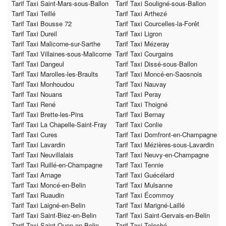
Tarif Taxi Saint-Mars-sous-Ballon
Tarif Taxi Souligné-sous-Ballon
Tarif Taxi Teillé
Tarif Taxi Arthezé
Tarif Taxi Bousse 72
Tarif Taxi Courcelles-la-Forêt
Tarif Taxi Dureil
Tarif Taxi Ligron
Tarif Taxi Malicorne-sur-Sarthe
Tarif Taxi Mézeray
Tarif Taxi Villaines-sous-Malicorne
Tarif Taxi Courgains
Tarif Taxi Dangeul
Tarif Taxi Dissé-sous-Ballon
Tarif Taxi Marolles-les-Braults
Tarif Taxi Moncé-en-Saosnois
Tarif Taxi Monhoudou
Tarif Taxi Nauvay
Tarif Taxi Nouans
Tarif Taxi Peray
Tarif Taxi René
Tarif Taxi Thoigné
Tarif Taxi Brette-les-Pins
Tarif Taxi Bernay
Tarif Taxi La Chapelle-Saint-Fray
Tarif Taxi Conlie
Tarif Taxi Cures
Tarif Taxi Domfront-en-Champagne
Tarif Taxi Lavardin
Tarif Taxi Mézières-sous-Lavardin
Tarif Taxi Neuvillalais
Tarif Taxi Neuvy-en-Champagne
Tarif Taxi Ruillé-en-Champagne
Tarif Taxi Tennie
Tarif Taxi Arnage
Tarif Taxi Guécélard
Tarif Taxi Moncé-en-Belin
Tarif Taxi Mulsanne
Tarif Taxi Ruaudin
Tarif Taxi Écommoy
Tarif Taxi Laigné-en-Belin
Tarif Taxi Marigné-Laillé
Tarif Taxi Saint-Biez-en-Belin
Tarif Taxi Saint-Gervais-en-Belin
Tarif Taxi Saint-Ouen-en-Belin
Tarif Taxi Teloché