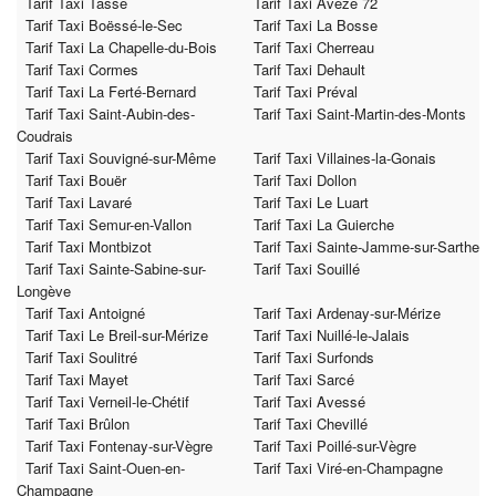
Tarif Taxi Tassé
Tarif Taxi Avezé 72
Tarif Taxi Boëssé-le-Sec
Tarif Taxi La Bosse
Tarif Taxi La Chapelle-du-Bois
Tarif Taxi Cherreau
Tarif Taxi Cormes
Tarif Taxi Dehault
Tarif Taxi La Ferté-Bernard
Tarif Taxi Préval
Tarif Taxi Saint-Aubin-des-
Tarif Taxi Saint-Martin-des-Monts
Coudrais
Tarif Taxi Souvigné-sur-Même
Tarif Taxi Villaines-la-Gonais
Tarif Taxi Bouër
Tarif Taxi Dollon
Tarif Taxi Lavaré
Tarif Taxi Le Luart
Tarif Taxi Semur-en-Vallon
Tarif Taxi La Guierche
Tarif Taxi Montbizot
Tarif Taxi Sainte-Jamme-sur-Sarthe
Tarif Taxi Sainte-Sabine-sur-
Tarif Taxi Souillé
Longève
Tarif Taxi Antoigné
Tarif Taxi Ardenay-sur-Mérize
Tarif Taxi Le Breil-sur-Mérize
Tarif Taxi Nuillé-le-Jalais
Tarif Taxi Soulitré
Tarif Taxi Surfonds
Tarif Taxi Mayet
Tarif Taxi Sarcé
Tarif Taxi Verneil-le-Chétif
Tarif Taxi Avessé
Tarif Taxi Brûlon
Tarif Taxi Chevillé
Tarif Taxi Fontenay-sur-Vègre
Tarif Taxi Poillé-sur-Vègre
Tarif Taxi Saint-Ouen-en-
Tarif Taxi Viré-en-Champagne
Champagne