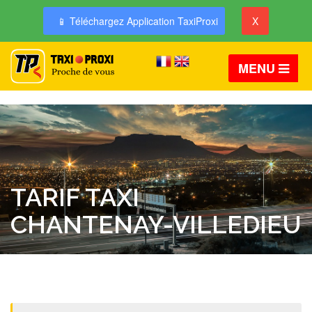
📱 Téléchargez Application TaxiProxi
X
MENU
TARIF TAXI
CHANTENAY-VILLEDIEU