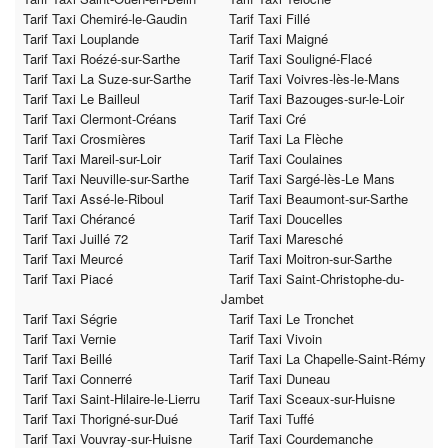
Tarif Taxi Chemiré-le-Gaudin
Tarif Taxi Fillé
Tarif Taxi Louplande
Tarif Taxi Maigné
Tarif Taxi Roézé-sur-Sarthe
Tarif Taxi Souligné-Flacé
Tarif Taxi La Suze-sur-Sarthe
Tarif Taxi Voivres-lès-le-Mans
Tarif Taxi Le Bailleul
Tarif Taxi Bazouges-sur-le-Loir
Tarif Taxi Clermont-Créans
Tarif Taxi Cré
Tarif Taxi Crosmières
Tarif Taxi La Flèche
Tarif Taxi Mareil-sur-Loir
Tarif Taxi Coulaines
Tarif Taxi Neuville-sur-Sarthe
Tarif Taxi Sargé-lès-Le Mans
Tarif Taxi Assé-le-Riboul
Tarif Taxi Beaumont-sur-Sarthe
Tarif Taxi Chérancé
Tarif Taxi Doucelles
Tarif Taxi Juillé 72
Tarif Taxi Maresché
Tarif Taxi Meurcé
Tarif Taxi Moitron-sur-Sarthe
Tarif Taxi Piacé
Tarif Taxi Saint-Christophe-du-
Jambet
Tarif Taxi Ségrie
Tarif Taxi Le Tronchet
Tarif Taxi Vernie
Tarif Taxi Vivoin
Tarif Taxi Beillé
Tarif Taxi La Chapelle-Saint-Rémy
Tarif Taxi Connerré
Tarif Taxi Duneau
Tarif Taxi Saint-Hilaire-le-Lierru
Tarif Taxi Sceaux-sur-Huisne
Tarif Taxi Thorigné-sur-Dué
Tarif Taxi Tuffé
Tarif Taxi Vouvray-sur-Huisne
Tarif Taxi Courdemanche