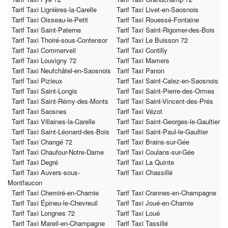
Tarif Taxi Lignières-la-Carelle
Tarif Taxi Livet-en-Saosnois
Tarif Taxi Oisseau-le-Petit
Tarif Taxi Rouessé-Fontaine
Tarif Taxi Saint-Paterne
Tarif Taxi Saint-Rigomer-des-Bois
Tarif Taxi Thoiré-sous-Contensor
Tarif Taxi Le Buisson 72
Tarif Taxi Commerveil
Tarif Taxi Contilly
Tarif Taxi Louvigny 72
Tarif Taxi Mamers
Tarif Taxi Neufchâtel-en-Saosnois
Tarif Taxi Panon
Tarif Taxi Pizieux
Tarif Taxi Saint-Calez-en-Saosnois
Tarif Taxi Saint-Longis
Tarif Taxi Saint-Pierre-des-Ormes
Tarif Taxi Saint-Rémy-des-Monts
Tarif Taxi Saint-Vincent-des-Prés
Tarif Taxi Saosnes
Tarif Taxi Vézot
Tarif Taxi Villaines-la-Carelle
Tarif Taxi Saint-Georges-le-Gaultier
Tarif Taxi Saint-Léonard-des-Bois
Tarif Taxi Saint-Paul-le-Gaultier
Tarif Taxi Changé 72
Tarif Taxi Brains-sur-Gée
Tarif Taxi Chaufour-Notre-Dame
Tarif Taxi Coulans-sur-Gée
Tarif Taxi Degré
Tarif Taxi La Quinte
Tarif Taxi Auvers-sous-
Tarif Taxi Chassillé
Montfaucon
Tarif Taxi Chemiré-en-Charnie
Tarif Taxi Crannes-en-Champagne
Tarif Taxi Épineu-le-Chevreuil
Tarif Taxi Joué-en-Charnie
Tarif Taxi Longnes 72
Tarif Taxi Loué
Tarif Taxi Mareil-en-Champagne
Tarif Taxi Tassillé