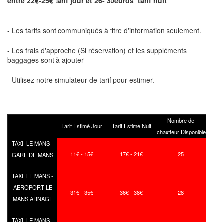
entre 22€-25€ tarif jour et 26- 30euros tarif nuit
- Les tarifs sont communiqués à titre d'information seulement.
- Les frais d'approche (Si réservation) et les suppléments
baggages sont à ajouter
- Utilisez notre simulateur de tarif pour estimer.
Nombre de
Tarif Estimé Jour
Tarif Estimé Nuit
chauffeur Disponible
TAXI LE MANS -
11€ - 15€
17€ - 21€
25
GARE DE MANS
TAXI LE MANS -
AEROPORT LE
31€ - 35€
36€ - 38€
28
MANS ARNAGE
TAXI LE MANS -