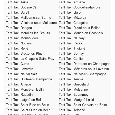
Tarif Taxi Teillé
Tarif Taxi Arthezé
Tarif Taxi Bousse 72
Tarif Taxi Courcelles-la-Forêt
Tarif Taxi Dureil
Tarif Taxi Ligron
Tarif Taxi Malicorne-sur-Sarthe
Tarif Taxi Mézeray
Tarif Taxi Villaines-sous-Malicorne
Tarif Taxi Courgains
Tarif Taxi Dangeul
Tarif Taxi Dissé-sous-Ballon
Tarif Taxi Marolles-les-Braults
Tarif Taxi Moncé-en-Saosnois
Tarif Taxi Monhoudou
Tarif Taxi Nauvay
Tarif Taxi Nouans
Tarif Taxi Peray
Tarif Taxi René
Tarif Taxi Thoigné
Tarif Taxi Brette-les-Pins
Tarif Taxi Bernay
Tarif Taxi La Chapelle-Saint-Fray
Tarif Taxi Conlie
Tarif Taxi Cures
Tarif Taxi Domfront-en-Champagne
Tarif Taxi Lavardin
Tarif Taxi Mézières-sous-Lavardin
Tarif Taxi Neuvillalais
Tarif Taxi Neuvy-en-Champagne
Tarif Taxi Ruillé-en-Champagne
Tarif Taxi Tennie
Tarif Taxi Arnage
Tarif Taxi Guécélard
Tarif Taxi Moncé-en-Belin
Tarif Taxi Mulsanne
Tarif Taxi Ruaudin
Tarif Taxi Écommoy
Tarif Taxi Laigné-en-Belin
Tarif Taxi Marigné-Laillé
Tarif Taxi Saint-Biez-en-Belin
Tarif Taxi Saint-Gervais-en-Belin
Tarif Taxi Saint-Ouen-en-Belin
Tarif Taxi Teloché
Tarif Taxi Chemiré-le-Gaudin
Tarif Taxi Fillé