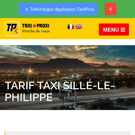
📱 Téléchargez Application TaxiProxi
X
MENU
TARIF TAXI SILLÉ-LE-
PHILIPPE