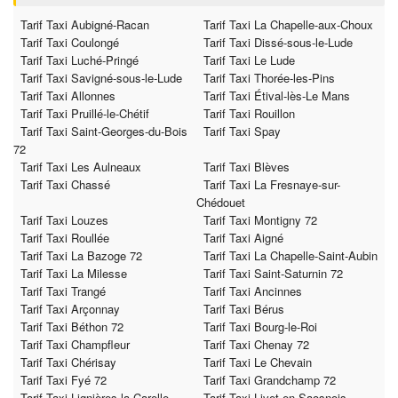
Tarif Taxi Aubigné-Racan
Tarif Taxi La Chapelle-aux-Choux
Tarif Taxi Coulongé
Tarif Taxi Dissé-sous-le-Lude
Tarif Taxi Luché-Pringé
Tarif Taxi Le Lude
Tarif Taxi Savigné-sous-le-Lude
Tarif Taxi Thorée-les-Pins
Tarif Taxi Allonnes
Tarif Taxi Étival-lès-Le Mans
Tarif Taxi Pruillé-le-Chétif
Tarif Taxi Rouillon
Tarif Taxi Saint-Georges-du-Bois
Tarif Taxi Spay
72
Tarif Taxi Les Aulneaux
Tarif Taxi Blèves
Tarif Taxi Chassé
Tarif Taxi La Fresnaye-sur-
Chédouet
Tarif Taxi Louzes
Tarif Taxi Montigny 72
Tarif Taxi Roullée
Tarif Taxi Aigné
Tarif Taxi La Bazoge 72
Tarif Taxi La Chapelle-Saint-Aubin
Tarif Taxi La Milesse
Tarif Taxi Saint-Saturnin 72
Tarif Taxi Trangé
Tarif Taxi Ancinnes
Tarif Taxi Arçonnay
Tarif Taxi Bérus
Tarif Taxi Béthon 72
Tarif Taxi Bourg-le-Roi
Tarif Taxi Champfleur
Tarif Taxi Chenay 72
Tarif Taxi Chérisay
Tarif Taxi Le Chevain
Tarif Taxi Fyé 72
Tarif Taxi Grandchamp 72
Tarif Taxi Lignières-la-Carelle
Tarif Taxi Livet-en-Saosnois