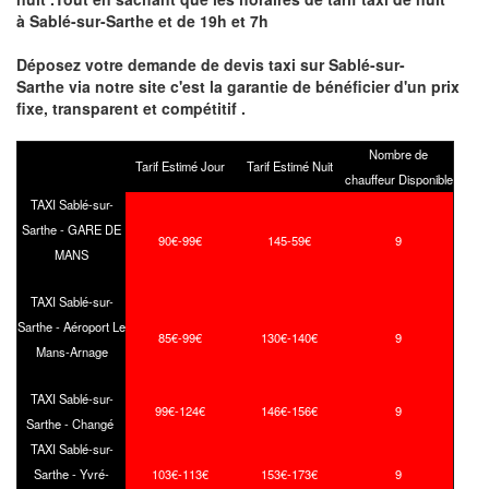
à Sablé-sur-Sarthe et de 19h et 7h
Déposez votre demande de devis taxi sur Sablé-sur-
Sarthe via notre site
c'est la garantie de bénéficier
d'un prix
fixe, transparent et compétitif .
Nombre de
Tarif Estimé Jour
Tarif Estimé Nuit
chauffeur Disponible
TAXI Sablé-sur-
Sarthe - GARE DE
90€-99€
145-59€
9
MANS
TAXI Sablé-sur-
Sarthe - Aéroport Le
85€-99€
130€-140€
9
Mans-Arnage
TAXI Sablé-sur-
99€-124€
146€-156€
9
Sarthe - Changé
TAXI Sablé-sur-
Sarthe - Yvré-
103€-113€
153€-173€
9