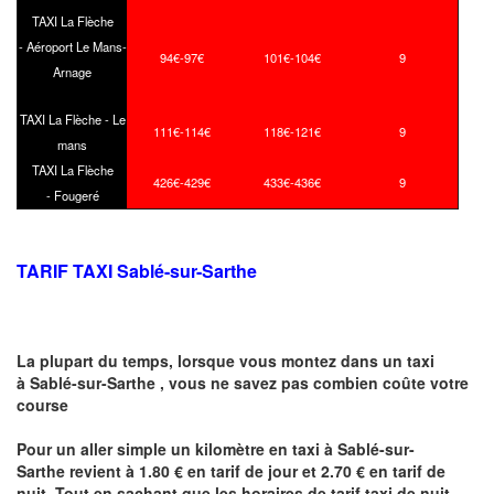
TAXI La Flèche
- Aéroport Le Mans-
94€-97€
101€-104€
9
Arnage
TAXI La Flèche - Le
111€-114€
118€-121€
9
mans
TAXI La Flèche
426€-429€
433€-436€
9
- Fougeré
TARIF TAXI Sablé-sur-Sarthe
La plupart du temps, lorsque vous montez dans un taxi
à Sablé-sur-Sarthe ,
vous ne savez pas combien
coûte
votre
course
Pour un aller simple un kilomètre en taxi à Sablé-sur-
Sarthe revient à 1.80 € en tarif de jour et 2.70 € en tarif de
nuit .Tout en sachant que les horaires de tarif taxi de nuit