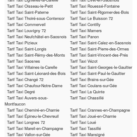
Tarif Taxi Oisseau-le-Petit
Tarif Taxi Rouessé-Fontaine
Tarif Taxi Saint-Paterne
Tarif Taxi Saint-Rigomer-des-Bois
Tarif Taxi Thoiré-sous-Contensor
Tarif Taxi Le Buisson 72
Tarif Taxi Commerveil
Tarif Taxi Contilly
Tarif Taxi Louvigny 72
Tarif Taxi Mamers
Tarif Taxi Neufchâtel-en-Saosnois
Tarif Taxi Panon
Tarif Taxi Pizieux
Tarif Taxi Saint-Calez-en-Saosnois
Tarif Taxi Saint-Longis
Tarif Taxi Saint-Pierre-des-Ormes
Tarif Taxi Saint-Rémy-des-Monts
Tarif Taxi Saint-Vincent-des-Prés
Tarif Taxi Saosnes
Tarif Taxi Vézot
Tarif Taxi Villaines-la-Carelle
Tarif Taxi Saint-Georges-le-Gaultier
Tarif Taxi Saint-Léonard-des-Bois
Tarif Taxi Saint-Paul-le-Gaultier
Tarif Taxi Changé 72
Tarif Taxi Brains-sur-Gée
Tarif Taxi Chaufour-Notre-Dame
Tarif Taxi Coulans-sur-Gée
Tarif Taxi Degré
Tarif Taxi La Quinte
Tarif Taxi Auvers-sous-
Tarif Taxi Chassillé
Montfaucon
Tarif Taxi Chemiré-en-Charnie
Tarif Taxi Crannes-en-Champagne
Tarif Taxi Épineu-le-Chevreuil
Tarif Taxi Joué-en-Charnie
Tarif Taxi Longnes 72
Tarif Taxi Loué
Tarif Taxi Mareil-en-Champagne
Tarif Taxi Tassillé
Tarif Taxi Vallon-sur-Gée
Tarif Taxi Mansigné