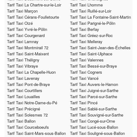
Tarif Taxi La Chartre-sur-le-Loir
Tarif Taxi Lhomme
Tarif Taxi Marçon
Tarif Taxi Ruillé-sur-Loir
Tarif Taxi Cérans-Foulletourte
Tarif Taxi La Fontaine-Saint-Martin
Tarif Taxi Oizé
Tarif Taxi Parigné-le-Pôlin
Tarif Taxi Yvré-le-Pôlin
Tarif Taxi Berfay
Tarif Taxi Courgenard
Tarif Taxi Gréez-sur-Roc
Tarif Taxi Lamnay
Tarif Taxi Melleray
Tarif Taxi Montmirail 72
Tarif Taxi Saint-Jean-des-Échelles
Tarif Taxi Saint-Maixent
Tarif Taxi Saint-Ulphace
Tarif Taxi Théligny
Tarif Taxi Valennes
Tarif Taxi Vibraye
Tarif Taxi Bessé-sur-Braye
Tarif Taxi La Chapelle-Huon
Tarif Taxi Cogners
Tarif Taxi Lavenay
Tarif Taxi Vancé
Tarif Taxi Pont-de-Braye
Tarif Taxi Auvers-le-Hamon
Tarif Taxi Courtillers
Tarif Taxi Juigné-sur-Sarthe
Tarif Taxi Louailles
Tarif Taxi Parcé-sur-Sarthe
Tarif Taxi Notre-Dame-du-Pé
Tarif Taxi Pincé
Tarif Taxi Précigné
Tarif Taxi Sablé-sur-Sarthe
Tarif Taxi Solesmes 72
Tarif Taxi Souvigné-sur-Sarthe
Tarif Taxi Ballon
Tarif Taxi Congé-sur-Orne
Tarif Taxi Courceboeufs
Tarif Taxi Lucé-sous-Ballon
Tarif Taxi Saint-Mars-sous-Ballon
Tarif Taxi Souligné-sous-Ballon