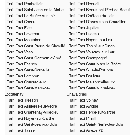
Tarif Taxi Pontvallain
Tarif Taxi Requeil
Tarif Taxi Saint-Jean-de-la-Motte
Tarif Taxi Beaumont-Pied-de-Boeuf
Tarif Taxi La Bruère-sur-Loir
Tarif Taxi Château-du-Loir
Tarif Taxi Chenu
Tarif Taxi Dissay-sous-Courcillon
Tarif Taxi Flée
Tarif Taxi Jupilles
Tarif Taxi Lavernat
Tarif Taxi Luceau
Tarif Taxi Montabon
Tarif Taxi Nogent-sur-Loir
Tarif Taxi Saint-Pierre-de-Chevillé
Tarif Taxi Thoiré-sur-Dinan
Tarif Taxi Vaas
Tarif Taxi Vouvray-sur-Loir
Tarif Taxi Saint-Germain-d'Arcé
Tarif Taxi Champagné
Tarif Taxi Fatines
Tarif Taxi Saint-Mars-la-Brière
Tarif Taxi Saint-Corneille
Tarif Taxi Sillé-le-Philippe
Tarif Taxi Lombron
Tarif Taxi Bouloire
Tarif Taxi Coudrecieux
Tarif Taxi Maisoncelles 72
Tarif Taxi Saint-Mars-de-
Tarif Taxi Saint-Michel-de-
Locquenay
Chavaignes
Tarif Taxi Tresson
Tarif Taxi Volnay
Tarif Taxi Asnières-sur-Vègre
Tarif Taxi Avoise
Tarif Taxi Chantenay-Villedieu
Tarif Taxi Fercé-sur-Sarthe
Tarif Taxi Noyen-sur-Sarthe
Tarif Taxi Pirmil
Tarif Taxi Saint-Jean-du-Bois
Tarif Taxi Saint-Pierre-des-Bois
Tarif Taxi Tassé
Tarif Taxi Avezé 72