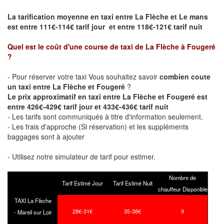
La tarification moyenne en taxi entre La Flèche et Le mans
est entre 111€-114€ tarif jour et entre 118€-121€ tarif nuit
Quel est le coût d'une course de taxi de
La Flèche à Fougeré
?
- Pour réserver votre taxi Vous souhaitez savoir
combien coute
un taxi entre La Flèche et Fougeré
?
Le prix approximatif en taxi entre La Flèche et Fougeré est
entre 426€-429€ tarif jour et 433€-436€ tarif nuit
- Les tarifs sont communiqués à titre d'information seulement.
- Les frais d'approche (Si réservation) et les suppléments
baggages sont à ajouter
- Utilisez notre simulateur de tarif pour estimer.
Nombre de
Tarif Estimé Jour
Tarif Estimé Nuit
chauffeur Disponible
TAXI La Flèche
28€-31€
35-38€
9
- Mareil sur Loir