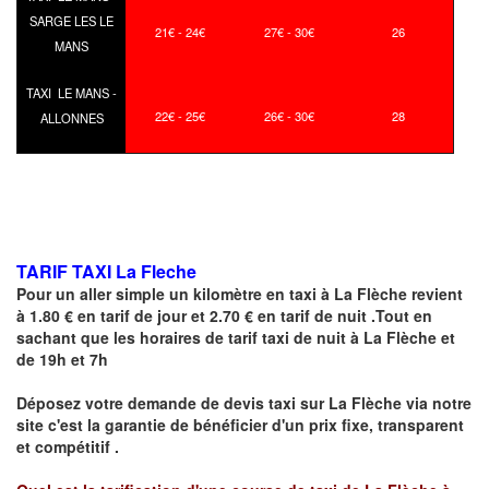
SARGE LES LE
21€ - 24€
27€ - 30€
26
MANS
TAXI LE MANS -
22€ - 25€
26€ - 30€
28
ALLONNES
TARIF TAXI La Fleche
Pour un aller simple un kilomètre en taxi à
La Flèche
revient
à 1.80 € en tarif de jour et 2.70 € en tarif de nuit .Tout en
sachant que les horaires de tarif taxi de nuit à
La Flèche
et
de 19h et 7h
Déposez votre demande de devis taxi sur
La Flèche
via notre
site
c'est la garantie de bénéficier
d'un prix fixe, transparent
et compétitif .