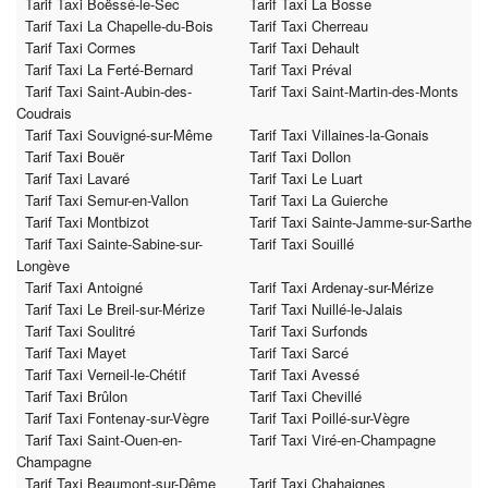
Tarif Taxi Boëssé-le-Sec
Tarif Taxi La Bosse
Tarif Taxi La Chapelle-du-Bois
Tarif Taxi Cherreau
Tarif Taxi Cormes
Tarif Taxi Dehault
Tarif Taxi La Ferté-Bernard
Tarif Taxi Préval
Tarif Taxi Saint-Aubin-des-
Tarif Taxi Saint-Martin-des-Monts
Coudrais
Tarif Taxi Souvigné-sur-Même
Tarif Taxi Villaines-la-Gonais
Tarif Taxi Bouër
Tarif Taxi Dollon
Tarif Taxi Lavaré
Tarif Taxi Le Luart
Tarif Taxi Semur-en-Vallon
Tarif Taxi La Guierche
Tarif Taxi Montbizot
Tarif Taxi Sainte-Jamme-sur-Sarthe
Tarif Taxi Sainte-Sabine-sur-
Tarif Taxi Souillé
Longève
Tarif Taxi Antoigné
Tarif Taxi Ardenay-sur-Mérize
Tarif Taxi Le Breil-sur-Mérize
Tarif Taxi Nuillé-le-Jalais
Tarif Taxi Soulitré
Tarif Taxi Surfonds
Tarif Taxi Mayet
Tarif Taxi Sarcé
Tarif Taxi Verneil-le-Chétif
Tarif Taxi Avessé
Tarif Taxi Brûlon
Tarif Taxi Chevillé
Tarif Taxi Fontenay-sur-Vègre
Tarif Taxi Poillé-sur-Vègre
Tarif Taxi Saint-Ouen-en-
Tarif Taxi Viré-en-Champagne
Champagne
Tarif Taxi Beaumont-sur-Dême
Tarif Taxi Chahaignes