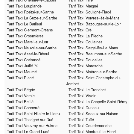
Tarif Taxi Louplande
Tarif Taxi Maigné
Tarif Taxi Roézé-sur-Sarthe
Tarif Taxi Souligné-Flacé
Tarif Taxi La Suze-sur-Sarthe
Tarif Taxi Voivres-lès-le-Mans
Tarif Taxi Le Bailleul
Tarif Taxi Bazouges-sur-le-Loir
Tarif Taxi Clermont-Créans
Tarif Taxi Cré
Tarif Taxi Crosmières
Tarif Taxi La Flèche
Tarif Taxi Mareil-sur-Loir
Tarif Taxi Coulaines
Tarif Taxi Neuville-sur-Sarthe
Tarif Taxi Sargé-lès-Le Mans
Tarif Taxi Assé-le-Riboul
Tarif Taxi Beaumont-sur-Sarthe
Tarif Taxi Chérancé
Tarif Taxi Doucelles
Tarif Taxi Juillé 72
Tarif Taxi Maresché
Tarif Taxi Meurcé
Tarif Taxi Moitron-sur-Sarthe
Tarif Taxi Piacé
Tarif Taxi Saint-Christophe-du-
Jambet
Tarif Taxi Ségrie
Tarif Taxi Le Tronchet
Tarif Taxi Vernie
Tarif Taxi Vivoin
Tarif Taxi Beillé
Tarif Taxi La Chapelle-Saint-Rémy
Tarif Taxi Connerré
Tarif Taxi Duneau
Tarif Taxi Saint-Hilaire-le-Lierru
Tarif Taxi Sceaux-sur-Huisne
Tarif Taxi Thorigné-sur-Dué
Tarif Taxi Tuffé
Tarif Taxi Vouvray-sur-Huisne
Tarif Taxi Courdemanche
Tarif Taxi Le Grand-Lucé
Tarif Taxi Montreuil-le-Henri