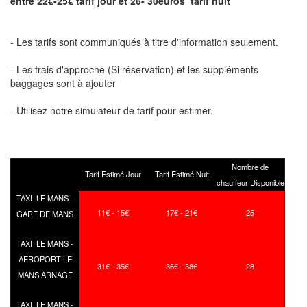
entre 22€-25€ tarif jour et 26- 30euros tarif nuit
- Les tarifs sont communiqués à titre d'information seulement.
- Les frais d'approche (Si réservation) et les suppléments
baggages sont à ajouter
- Utilisez notre simulateur de tarif pour estimer.
Nombre de
Tarif Estimé Jour
Tarif Estimé Nuit
chauffeur Disponible
TAXI LE MANS -
11€ - 15€
17€ - 21€
25
GARE DE MANS
TAXI LE MANS -
AEROPORT LE
31€ - 35€
36€ - 38€
28
MANS ARNAGE
TAXI LE MANS -