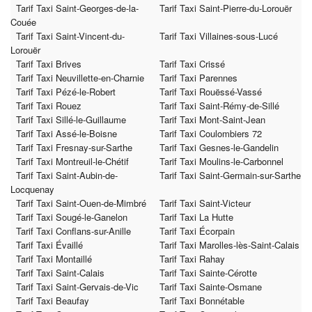
Tarif Taxi Saint-Georges-de-la-
Tarif Taxi Saint-Pierre-du-Lorouër
Couée
Tarif Taxi Saint-Vincent-du-
Tarif Taxi Villaines-sous-Lucé
Lorouër
Tarif Taxi Brives
Tarif Taxi Crissé
Tarif Taxi Neuvillette-en-Charnie
Tarif Taxi Parennes
Tarif Taxi Pézé-le-Robert
Tarif Taxi Rouëssé-Vassé
Tarif Taxi Rouez
Tarif Taxi Saint-Rémy-de-Sillé
Tarif Taxi Sillé-le-Guillaume
Tarif Taxi Mont-Saint-Jean
Tarif Taxi Assé-le-Boisne
Tarif Taxi Coulombiers 72
Tarif Taxi Fresnay-sur-Sarthe
Tarif Taxi Gesnes-le-Gandelin
Tarif Taxi Montreuil-le-Chétif
Tarif Taxi Moulins-le-Carbonnel
Tarif Taxi Saint-Aubin-de-
Tarif Taxi Saint-Germain-sur-Sarthe
Locquenay
Tarif Taxi Saint-Ouen-de-Mimbré
Tarif Taxi Saint-Victeur
Tarif Taxi Sougé-le-Ganelon
Tarif Taxi La Hutte
Tarif Taxi Conflans-sur-Anille
Tarif Taxi Écorpain
Tarif Taxi Évaillé
Tarif Taxi Marolles-lès-Saint-Calais
Tarif Taxi Montaillé
Tarif Taxi Rahay
Tarif Taxi Saint-Calais
Tarif Taxi Sainte-Cérotte
Tarif Taxi Saint-Gervais-de-Vic
Tarif Taxi Sainte-Osmane
Tarif Taxi Beaufay
Tarif Taxi Bonnétable