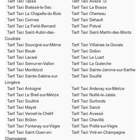
Tarif Taxi Tassé
Tarif Taxi Avezé 72
Tarif Taxi Boëssé-le-Sec
Tarif Taxi La Bosse
Tarif Taxi La Chapelle-du-Bois
Tarif Taxi Cherreau
Tarif Taxi Cormes
Tarif Taxi Dehault
Tarif Taxi La Ferté-Bernard
Tarif Taxi Préval
Tarif Taxi Saint-Aubin-des-
Tarif Taxi Saint-Martin-des-Monts
Coudrais
Tarif Taxi Souvigné-sur-Même
Tarif Taxi Villaines-la-Gonais
Tarif Taxi Bouër
Tarif Taxi Dollon
Tarif Taxi Lavaré
Tarif Taxi Le Luart
Tarif Taxi Semur-en-Vallon
Tarif Taxi La Guierche
Tarif Taxi Montbizot
Tarif Taxi Sainte-Jamme-sur-Sarthe
Tarif Taxi Sainte-Sabine-sur-
Tarif Taxi Souillé
Longève
Tarif Taxi Antoigné
Tarif Taxi Ardenay-sur-Mérize
Tarif Taxi Le Breil-sur-Mérize
Tarif Taxi Nuillé-le-Jalais
Tarif Taxi Soulitré
Tarif Taxi Surfonds
Tarif Taxi Mayet
Tarif Taxi Sarcé
Tarif Taxi Verneil-le-Chétif
Tarif Taxi Avessé
Tarif Taxi Brûlon
Tarif Taxi Chevillé
Tarif Taxi Fontenay-sur-Vègre
Tarif Taxi Poillé-sur-Vègre
Tarif Taxi Saint-Ouen-en-
Tarif Taxi Viré-en-Champagne
Champagne