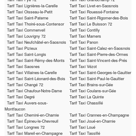
Tarif Taxi Lignières-la-Carelle
Tarif Taxi Livet-en-Saosnois
Tarif Taxi Oisseau-le-Petit
Tarif Taxi Rouessé-Fontaine
Tarif Taxi Saint-Paterne
Tarif Taxi Saint-Rigomer-des-Bois
Tarif Taxi Thoiré-sous-Contensor
Tarif Taxi Le Buisson 72
Tarif Taxi Commerveil
Tarif Taxi Contilly
Tarif Taxi Louvigny 72
Tarif Taxi Mamers
Tarif Taxi Neufchâtel-en-Saosnois
Tarif Taxi Panon
Tarif Taxi Pizieux
Tarif Taxi Saint-Calez-en-Saosnois
Tarif Taxi Saint-Longis
Tarif Taxi Saint-Pierre-des-Ormes
Tarif Taxi Saint-Rémy-des-Monts
Tarif Taxi Saint-Vincent-des-Prés
Tarif Taxi Saosnes
Tarif Taxi Vézot
Tarif Taxi Villaines-la-Carelle
Tarif Taxi Saint-Georges-le-Gaultier
Tarif Taxi Saint-Léonard-des-Bois
Tarif Taxi Saint-Paul-le-Gaultier
Tarif Taxi Changé 72
Tarif Taxi Brains-sur-Gée
Tarif Taxi Chaufour-Notre-Dame
Tarif Taxi Coulans-sur-Gée
Tarif Taxi Degré
Tarif Taxi La Quinte
Tarif Taxi Auvers-sous-
Tarif Taxi Chassillé
Montfaucon
Tarif Taxi Chemiré-en-Charnie
Tarif Taxi Crannes-en-Champagne
Tarif Taxi Épineu-le-Chevreuil
Tarif Taxi Joué-en-Charnie
Tarif Taxi Longnes 72
Tarif Taxi Loué
Tarif Taxi Mareil-en-Champagne
Tarif Taxi Tassillé