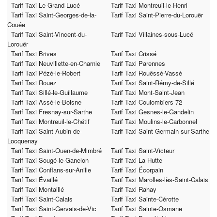
Tarif Taxi Le Grand-Lucé
Tarif Taxi Montreuil-le-Henri
Tarif Taxi Saint-Georges-de-la-
Tarif Taxi Saint-Pierre-du-Lorouër
Couée
Tarif Taxi Saint-Vincent-du-
Tarif Taxi Villaines-sous-Lucé
Lorouër
Tarif Taxi Brives
Tarif Taxi Crissé
Tarif Taxi Neuvillette-en-Charnie
Tarif Taxi Parennes
Tarif Taxi Pézé-le-Robert
Tarif Taxi Rouëssé-Vassé
Tarif Taxi Rouez
Tarif Taxi Saint-Rémy-de-Sillé
Tarif Taxi Sillé-le-Guillaume
Tarif Taxi Mont-Saint-Jean
Tarif Taxi Assé-le-Boisne
Tarif Taxi Coulombiers 72
Tarif Taxi Fresnay-sur-Sarthe
Tarif Taxi Gesnes-le-Gandelin
Tarif Taxi Montreuil-le-Chétif
Tarif Taxi Moulins-le-Carbonnel
Tarif Taxi Saint-Aubin-de-
Tarif Taxi Saint-Germain-sur-Sarthe
Locquenay
Tarif Taxi Saint-Ouen-de-Mimbré
Tarif Taxi Saint-Victeur
Tarif Taxi Sougé-le-Ganelon
Tarif Taxi La Hutte
Tarif Taxi Conflans-sur-Anille
Tarif Taxi Écorpain
Tarif Taxi Évaillé
Tarif Taxi Marolles-lès-Saint-Calais
Tarif Taxi Montaillé
Tarif Taxi Rahay
Tarif Taxi Saint-Calais
Tarif Taxi Sainte-Cérotte
Tarif Taxi Saint-Gervais-de-Vic
Tarif Taxi Sainte-Osmane