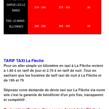
SARGE LES LE
21€ - 24€
27€ - 30€
26
MANS
TAXI LE MANS -
22€ - 25€
26€ - 30€
28
ALLONNES
TARIF TAXI La Fleche
Pour un aller simple un kilomètre en taxi à
La Flèche
revient
à 1.80 € en tarif de jour et 2.70 € en tarif de nuit .Tout en
sachant que les horaires de tarif taxi de nuit à
La Flèche
et
de 19h et 7h
Déposez votre demande de devis taxi sur
La Flèche
via notre
site
c'est la garantie de bénéficier
d'un prix fixe, transparent
et compétitif .