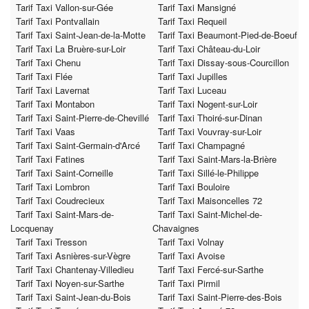
Tarif Taxi Vallon-sur-Gée
Tarif Taxi Mansigné
Tarif Taxi Pontvallain
Tarif Taxi Requeil
Tarif Taxi Saint-Jean-de-la-Motte
Tarif Taxi Beaumont-Pied-de-Boeuf
Tarif Taxi La Bruère-sur-Loir
Tarif Taxi Château-du-Loir
Tarif Taxi Chenu
Tarif Taxi Dissay-sous-Courcillon
Tarif Taxi Flée
Tarif Taxi Jupilles
Tarif Taxi Lavernat
Tarif Taxi Luceau
Tarif Taxi Montabon
Tarif Taxi Nogent-sur-Loir
Tarif Taxi Saint-Pierre-de-Chevillé
Tarif Taxi Thoiré-sur-Dinan
Tarif Taxi Vaas
Tarif Taxi Vouvray-sur-Loir
Tarif Taxi Saint-Germain-d'Arcé
Tarif Taxi Champagné
Tarif Taxi Fatines
Tarif Taxi Saint-Mars-la-Brière
Tarif Taxi Saint-Corneille
Tarif Taxi Sillé-le-Philippe
Tarif Taxi Lombron
Tarif Taxi Bouloire
Tarif Taxi Coudrecieux
Tarif Taxi Maisoncelles 72
Tarif Taxi Saint-Mars-de-
Tarif Taxi Saint-Michel-de-
Locquenay
Chavaignes
Tarif Taxi Tresson
Tarif Taxi Volnay
Tarif Taxi Asnières-sur-Vègre
Tarif Taxi Avoise
Tarif Taxi Chantenay-Villedieu
Tarif Taxi Fercé-sur-Sarthe
Tarif Taxi Noyen-sur-Sarthe
Tarif Taxi Pirmil
Tarif Taxi Saint-Jean-du-Bois
Tarif Taxi Saint-Pierre-des-Bois