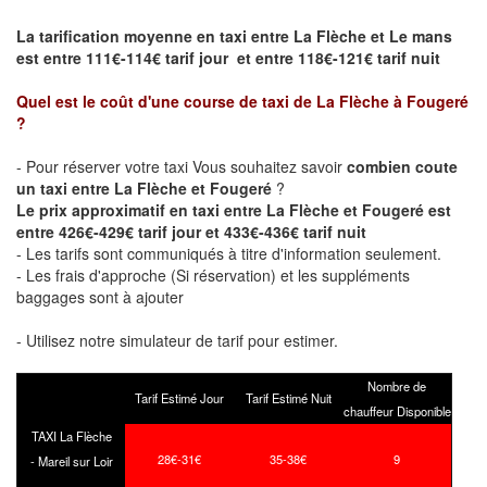
La tarification moyenne en taxi entre La Flèche et Le mans
est entre 111€-114€ tarif jour et entre 118€-121€ tarif nuit
Quel est le coût d'une course de taxi de
La Flèche à Fougeré
?
- Pour réserver votre taxi Vous souhaitez savoir
combien coute
un taxi entre La Flèche et Fougeré
?
Le prix approximatif en taxi entre La Flèche et Fougeré est
entre 426€-429€ tarif jour et 433€-436€ tarif nuit
- Les tarifs sont communiqués à titre d'information seulement.
- Les frais d'approche (Si réservation) et les suppléments
baggages sont à ajouter
- Utilisez notre simulateur de tarif pour estimer.
Nombre de
Tarif Estimé Jour
Tarif Estimé Nuit
chauffeur Disponible
TAXI La Flèche
28€-31€
35-38€
9
- Mareil sur Loir