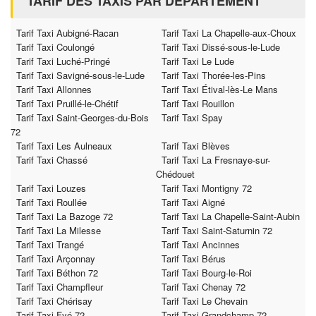
TARIF DES TAXIS PAR DÉPARTEMENT
Tarif Taxi Aubigné-Racan
Tarif Taxi La Chapelle-aux-Choux
Tarif Taxi Coulongé
Tarif Taxi Dissé-sous-le-Lude
Tarif Taxi Luché-Pringé
Tarif Taxi Le Lude
Tarif Taxi Savigné-sous-le-Lude
Tarif Taxi Thorée-les-Pins
Tarif Taxi Allonnes
Tarif Taxi Étival-lès-Le Mans
Tarif Taxi Pruillé-le-Chétif
Tarif Taxi Rouillon
Tarif Taxi Saint-Georges-du-Bois
Tarif Taxi Spay
72
Tarif Taxi Les Aulneaux
Tarif Taxi Blèves
Tarif Taxi Chassé
Tarif Taxi La Fresnaye-sur-
Chédouet
Tarif Taxi Louzes
Tarif Taxi Montigny 72
Tarif Taxi Roullée
Tarif Taxi Aigné
Tarif Taxi La Bazoge 72
Tarif Taxi La Chapelle-Saint-Aubin
Tarif Taxi La Milesse
Tarif Taxi Saint-Saturnin 72
Tarif Taxi Trangé
Tarif Taxi Ancinnes
Tarif Taxi Arçonnay
Tarif Taxi Bérus
Tarif Taxi Béthon 72
Tarif Taxi Bourg-le-Roi
Tarif Taxi Champfleur
Tarif Taxi Chenay 72
Tarif Taxi Chérisay
Tarif Taxi Le Chevain
Tarif Taxi Fyé 72
Tarif Taxi Grandchamp 72