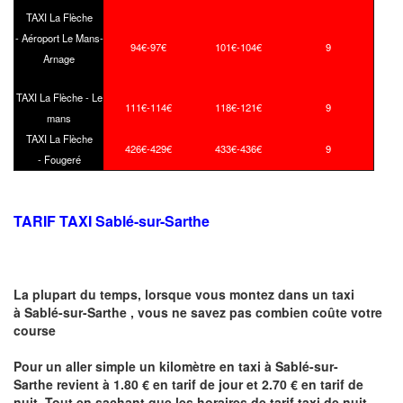
TAXI La Flèche
- Aéroport Le Mans-
94€-97€
101€-104€
9
Arnage
TAXI La Flèche - Le
111€-114€
118€-121€
9
mans
TAXI La Flèche
426€-429€
433€-436€
9
- Fougeré
TARIF TAXI Sablé-sur-Sarthe
La plupart du temps, lorsque vous montez dans un taxi
à Sablé-sur-Sarthe ,
vous ne savez pas combien
coûte
votre
course
Pour un aller simple un kilomètre en taxi à Sablé-sur-
Sarthe revient à 1.80 € en tarif de jour et 2.70 € en tarif de
nuit .Tout en sachant que les horaires de tarif taxi de nuit