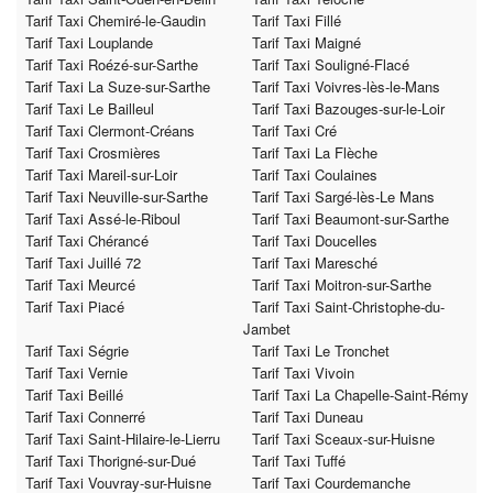
Tarif Taxi Chemiré-le-Gaudin
Tarif Taxi Fillé
Tarif Taxi Louplande
Tarif Taxi Maigné
Tarif Taxi Roézé-sur-Sarthe
Tarif Taxi Souligné-Flacé
Tarif Taxi La Suze-sur-Sarthe
Tarif Taxi Voivres-lès-le-Mans
Tarif Taxi Le Bailleul
Tarif Taxi Bazouges-sur-le-Loir
Tarif Taxi Clermont-Créans
Tarif Taxi Cré
Tarif Taxi Crosmières
Tarif Taxi La Flèche
Tarif Taxi Mareil-sur-Loir
Tarif Taxi Coulaines
Tarif Taxi Neuville-sur-Sarthe
Tarif Taxi Sargé-lès-Le Mans
Tarif Taxi Assé-le-Riboul
Tarif Taxi Beaumont-sur-Sarthe
Tarif Taxi Chérancé
Tarif Taxi Doucelles
Tarif Taxi Juillé 72
Tarif Taxi Maresché
Tarif Taxi Meurcé
Tarif Taxi Moitron-sur-Sarthe
Tarif Taxi Piacé
Tarif Taxi Saint-Christophe-du-
Jambet
Tarif Taxi Ségrie
Tarif Taxi Le Tronchet
Tarif Taxi Vernie
Tarif Taxi Vivoin
Tarif Taxi Beillé
Tarif Taxi La Chapelle-Saint-Rémy
Tarif Taxi Connerré
Tarif Taxi Duneau
Tarif Taxi Saint-Hilaire-le-Lierru
Tarif Taxi Sceaux-sur-Huisne
Tarif Taxi Thorigné-sur-Dué
Tarif Taxi Tuffé
Tarif Taxi Vouvray-sur-Huisne
Tarif Taxi Courdemanche