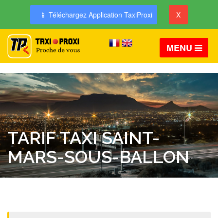
📱 Téléchargez Application TaxiProxi
X
MENU
TARIF TAXI SAINT-
MARS-SOUS-BALLON