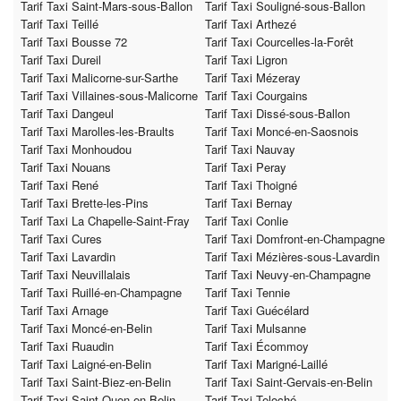
Tarif Taxi Saint-Mars-sous-Ballon
Tarif Taxi Souligné-sous-Ballon
Tarif Taxi Teillé
Tarif Taxi Arthezé
Tarif Taxi Bousse 72
Tarif Taxi Courcelles-la-Forêt
Tarif Taxi Dureil
Tarif Taxi Ligron
Tarif Taxi Malicorne-sur-Sarthe
Tarif Taxi Mézeray
Tarif Taxi Villaines-sous-Malicorne
Tarif Taxi Courgains
Tarif Taxi Dangeul
Tarif Taxi Dissé-sous-Ballon
Tarif Taxi Marolles-les-Braults
Tarif Taxi Moncé-en-Saosnois
Tarif Taxi Monhoudou
Tarif Taxi Nauvay
Tarif Taxi Nouans
Tarif Taxi Peray
Tarif Taxi René
Tarif Taxi Thoigné
Tarif Taxi Brette-les-Pins
Tarif Taxi Bernay
Tarif Taxi La Chapelle-Saint-Fray
Tarif Taxi Conlie
Tarif Taxi Cures
Tarif Taxi Domfront-en-Champagne
Tarif Taxi Lavardin
Tarif Taxi Mézières-sous-Lavardin
Tarif Taxi Neuvillalais
Tarif Taxi Neuvy-en-Champagne
Tarif Taxi Ruillé-en-Champagne
Tarif Taxi Tennie
Tarif Taxi Arnage
Tarif Taxi Guécélard
Tarif Taxi Moncé-en-Belin
Tarif Taxi Mulsanne
Tarif Taxi Ruaudin
Tarif Taxi Écommoy
Tarif Taxi Laigné-en-Belin
Tarif Taxi Marigné-Laillé
Tarif Taxi Saint-Biez-en-Belin
Tarif Taxi Saint-Gervais-en-Belin
Tarif Taxi Saint-Ouen-en-Belin
Tarif Taxi Teloché