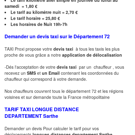
Le
tarif kilomètre aller simple en journée du lundi au
samedi = 1,80 €
Le
tarif au kilomètre nuit = 2,70 €
Le
tarif horaire =
25,80
€
Les horaires de Nuit 19h-7h
Demander un devis taxi sur le Département 72
TAXI Proxi propose votre
devis taxi
à tous les taxis les plus
proche de vous grâce a notre
application de délocalisation
-Dés l'acceptation de votre
devis taxi
par un chauffeur , vous
recevez un
SMS
et
un Email
contenant les coordonnées du
chauffeur qui correspond à votre demande.
Nos chauffeurs couvrent tous le département 72 et les régions
voisines et sur demande toute la France métropolitaine
TARIF TAXI LONGUE DISTANCE
DEPARTEMENT
Sarthe
Demander un devis Pour calculer le tarif pour vos
déplacements
longues
distances departement
Sarthe