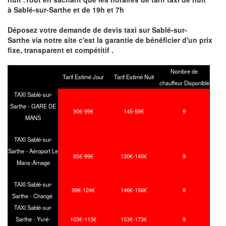
à Sablé-sur-Sarthe et de 19h et 7h
Déposez votre demande de devis taxi sur Sablé-sur-
Sarthe via notre site
c'est la garantie de bénéficier
d'un prix
fixe, transparent et compétitif .
Nombre de
Tarif Estimé Jour
Tarif Estimé Nuit
chauffeur Disponible
TAXI Sablé-sur-
Sarthe - GARE DE
90€-99€
145-59€
9
MANS
TAXI Sablé-sur-
Sarthe - Aéroport Le
85€-99€
130€-140€
9
Mans-Arnage
TAXI Sablé-sur-
99€-124€
146€-156€
9
Sarthe - Changé
TAXI Sablé-sur-
Sarthe - Yvré-
103€-113€
153€-173€
9