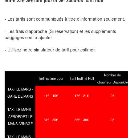
entre 22€-25€ tarif jour et 26- 30euros tarif nuit
- Les tarifs sont communiqués à titre d'information seulement.
- Les frais d'approche (Si réservation) et les suppléments
baggages sont à ajouter
- Utilisez notre simulateur de tarif pour estimer.
Nombre de
Tarif Estimé Jour
Tarif Estimé Nuit
chauffeur Disponible
TAXI LE MANS -
11€ - 15€
17€ - 21€
25
GARE DE MANS
TAXI LE MANS -
AEROPORT LE
31€ - 35€
36€ - 38€
28
MANS ARNAGE
TAXI LE MANS -