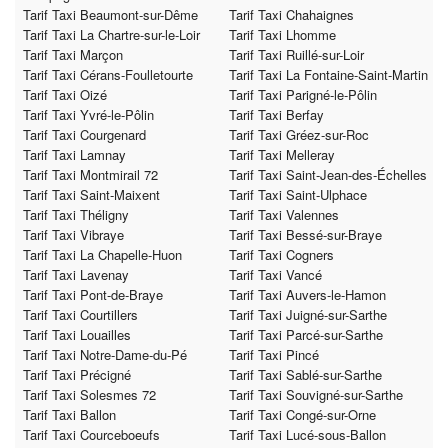
Tarif Taxi Beaumont-sur-Dême
Tarif Taxi Chahaignes
Tarif Taxi La Chartre-sur-le-Loir
Tarif Taxi Lhomme
Tarif Taxi Marçon
Tarif Taxi Ruillé-sur-Loir
Tarif Taxi Cérans-Foulletourte
Tarif Taxi La Fontaine-Saint-Martin
Tarif Taxi Oizé
Tarif Taxi Parigné-le-Pôlin
Tarif Taxi Yvré-le-Pôlin
Tarif Taxi Berfay
Tarif Taxi Courgenard
Tarif Taxi Gréez-sur-Roc
Tarif Taxi Lamnay
Tarif Taxi Melleray
Tarif Taxi Montmirail 72
Tarif Taxi Saint-Jean-des-Échelles
Tarif Taxi Saint-Maixent
Tarif Taxi Saint-Ulphace
Tarif Taxi Théligny
Tarif Taxi Valennes
Tarif Taxi Vibraye
Tarif Taxi Bessé-sur-Braye
Tarif Taxi La Chapelle-Huon
Tarif Taxi Cogners
Tarif Taxi Lavenay
Tarif Taxi Vancé
Tarif Taxi Pont-de-Braye
Tarif Taxi Auvers-le-Hamon
Tarif Taxi Courtillers
Tarif Taxi Juigné-sur-Sarthe
Tarif Taxi Louailles
Tarif Taxi Parcé-sur-Sarthe
Tarif Taxi Notre-Dame-du-Pé
Tarif Taxi Pincé
Tarif Taxi Précigné
Tarif Taxi Sablé-sur-Sarthe
Tarif Taxi Solesmes 72
Tarif Taxi Souvigné-sur-Sarthe
Tarif Taxi Ballon
Tarif Taxi Congé-sur-Orne
Tarif Taxi Courceboeufs
Tarif Taxi Lucé-sous-Ballon