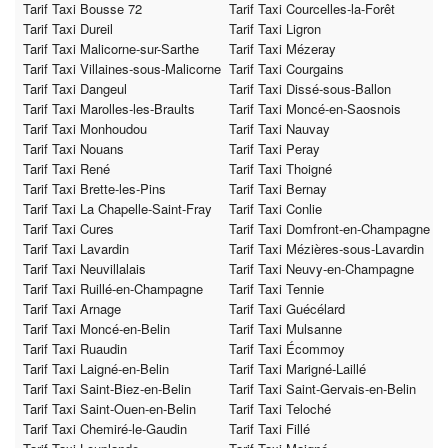
Tarif Taxi Bousse 72
Tarif Taxi Courcelles-la-Forêt
Tarif Taxi Dureil
Tarif Taxi Ligron
Tarif Taxi Malicorne-sur-Sarthe
Tarif Taxi Mézeray
Tarif Taxi Villaines-sous-Malicorne
Tarif Taxi Courgains
Tarif Taxi Dangeul
Tarif Taxi Dissé-sous-Ballon
Tarif Taxi Marolles-les-Braults
Tarif Taxi Moncé-en-Saosnois
Tarif Taxi Monhoudou
Tarif Taxi Nauvay
Tarif Taxi Nouans
Tarif Taxi Peray
Tarif Taxi René
Tarif Taxi Thoigné
Tarif Taxi Brette-les-Pins
Tarif Taxi Bernay
Tarif Taxi La Chapelle-Saint-Fray
Tarif Taxi Conlie
Tarif Taxi Cures
Tarif Taxi Domfront-en-Champagne
Tarif Taxi Lavardin
Tarif Taxi Mézières-sous-Lavardin
Tarif Taxi Neuvillalais
Tarif Taxi Neuvy-en-Champagne
Tarif Taxi Ruillé-en-Champagne
Tarif Taxi Tennie
Tarif Taxi Arnage
Tarif Taxi Guécélard
Tarif Taxi Moncé-en-Belin
Tarif Taxi Mulsanne
Tarif Taxi Ruaudin
Tarif Taxi Écommoy
Tarif Taxi Laigné-en-Belin
Tarif Taxi Marigné-Laillé
Tarif Taxi Saint-Biez-en-Belin
Tarif Taxi Saint-Gervais-en-Belin
Tarif Taxi Saint-Ouen-en-Belin
Tarif Taxi Teloché
Tarif Taxi Chemiré-le-Gaudin
Tarif Taxi Fillé