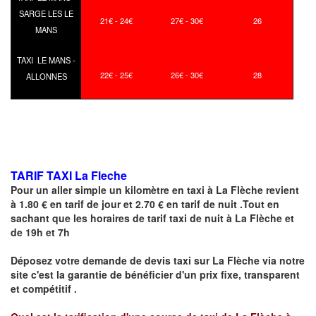
SARGE LES LE
21€ - 24€
27€ - 30€
26
MANS
TAXI LE MANS -
22€ - 25€
26€ - 30€
28
ALLONNES
TARIF TAXI La Fleche
Pour un aller simple un kilomètre en taxi à
La Flèche
revient
à 1.80 € en tarif de jour et 2.70 € en tarif de nuit .Tout en
sachant que les horaires de tarif taxi de nuit à
La Flèche
et
de 19h et 7h
Déposez votre demande de devis taxi sur
La Flèche
via notre
site
c'est la garantie de bénéficier
d'un prix fixe, transparent
et compétitif .