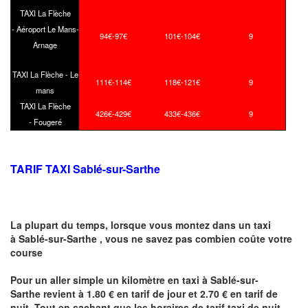
TAXI La Flèche
- Aéroport Le Mans-
94€-97€
101€-104€
9
Arnage
TAXI La Flèche - Le
111€-114€
118€-121€
9
mans
TAXI La Flèche
426€-429€
433€-436€
9
- Fougeré
TARIF TAXI Sablé-sur-Sarthe
La plupart du temps, lorsque vous montez dans un taxi
à Sablé-sur-Sarthe ,
vous ne savez pas combien
coûte
votre
course
Pour un aller simple un kilomètre en taxi à Sablé-sur-
Sarthe revient à 1.80 € en tarif de jour et 2.70 € en tarif de
nuit .Tout en sachant que les horaires de tarif taxi de nuit