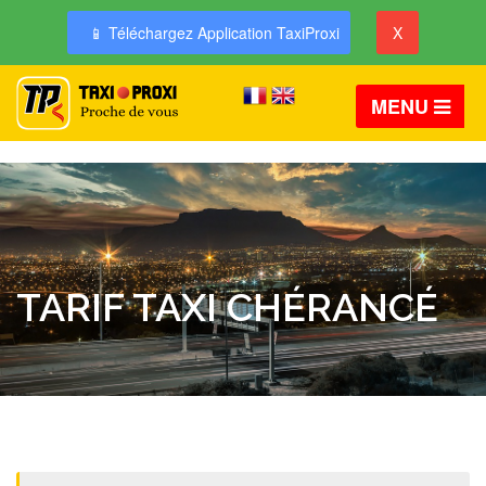
📱 Téléchargez Application TaxiProxi
X
MENU
TARIF TAXI CHÉRANCÉ