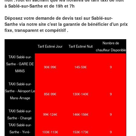
à Sablé-sur-Sarthe et de 19h et 7h
Déposez votre demande de devis taxi sur Sablé-sur-
Sarthe via notre site
c'est la garantie de bénéficier
d'un prix
fixe, transparent et compétitif .
Nombre de
Tarif Estimé Jour
Tarif Estimé Nuit
chauffeur Disponible
TAXI Sablé-sur-
Sarthe - GARE DE
90€-99€
145-59€
9
MANS
TAXI Sablé-sur-
Sarthe - Aéroport Le
85€-99€
130€-140€
9
Mans-Arnage
TAXI Sablé-sur-
99€-124€
146€-156€
9
Sarthe - Changé
TAXI Sablé-sur-
Sarthe - Yvré-
103€-113€
153€-173€
9