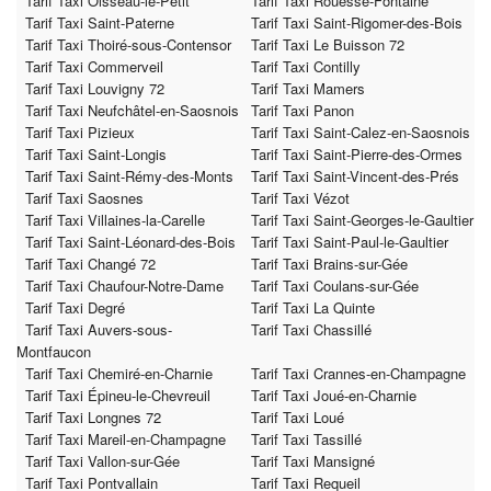
Tarif Taxi Oisseau-le-Petit
Tarif Taxi Rouessé-Fontaine
Tarif Taxi Saint-Paterne
Tarif Taxi Saint-Rigomer-des-Bois
Tarif Taxi Thoiré-sous-Contensor
Tarif Taxi Le Buisson 72
Tarif Taxi Commerveil
Tarif Taxi Contilly
Tarif Taxi Louvigny 72
Tarif Taxi Mamers
Tarif Taxi Neufchâtel-en-Saosnois
Tarif Taxi Panon
Tarif Taxi Pizieux
Tarif Taxi Saint-Calez-en-Saosnois
Tarif Taxi Saint-Longis
Tarif Taxi Saint-Pierre-des-Ormes
Tarif Taxi Saint-Rémy-des-Monts
Tarif Taxi Saint-Vincent-des-Prés
Tarif Taxi Saosnes
Tarif Taxi Vézot
Tarif Taxi Villaines-la-Carelle
Tarif Taxi Saint-Georges-le-Gaultier
Tarif Taxi Saint-Léonard-des-Bois
Tarif Taxi Saint-Paul-le-Gaultier
Tarif Taxi Changé 72
Tarif Taxi Brains-sur-Gée
Tarif Taxi Chaufour-Notre-Dame
Tarif Taxi Coulans-sur-Gée
Tarif Taxi Degré
Tarif Taxi La Quinte
Tarif Taxi Auvers-sous-
Tarif Taxi Chassillé
Montfaucon
Tarif Taxi Chemiré-en-Charnie
Tarif Taxi Crannes-en-Champagne
Tarif Taxi Épineu-le-Chevreuil
Tarif Taxi Joué-en-Charnie
Tarif Taxi Longnes 72
Tarif Taxi Loué
Tarif Taxi Mareil-en-Champagne
Tarif Taxi Tassillé
Tarif Taxi Vallon-sur-Gée
Tarif Taxi Mansigné
Tarif Taxi Pontvallain
Tarif Taxi Requeil