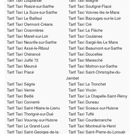
Tarif Taxi Louplande
Tarif Taxi Maigné
Tarif Taxi Roézé-sur-Sarthe
Tarif Taxi Souligné-Flacé
Tarif Taxi La Suze-sur-Sarthe
Tarif Taxi Voivres-lès-le-Mans
Tarif Taxi Le Bailleul
Tarif Taxi Bazouges-sur-le-Loir
Tarif Taxi Clermont-Créans
Tarif Taxi Cré
Tarif Taxi Crosmières
Tarif Taxi La Flèche
Tarif Taxi Mareil-sur-Loir
Tarif Taxi Coulaines
Tarif Taxi Neuville-sur-Sarthe
Tarif Taxi Sargé-lès-Le Mans
Tarif Taxi Assé-le-Riboul
Tarif Taxi Beaumont-sur-Sarthe
Tarif Taxi Chérancé
Tarif Taxi Doucelles
Tarif Taxi Juillé 72
Tarif Taxi Maresché
Tarif Taxi Meurcé
Tarif Taxi Moitron-sur-Sarthe
Tarif Taxi Piacé
Tarif Taxi Saint-Christophe-du-
Jambet
Tarif Taxi Ségrie
Tarif Taxi Le Tronchet
Tarif Taxi Vernie
Tarif Taxi Vivoin
Tarif Taxi Beillé
Tarif Taxi La Chapelle-Saint-Rémy
Tarif Taxi Connerré
Tarif Taxi Duneau
Tarif Taxi Saint-Hilaire-le-Lierru
Tarif Taxi Sceaux-sur-Huisne
Tarif Taxi Thorigné-sur-Dué
Tarif Taxi Tuffé
Tarif Taxi Vouvray-sur-Huisne
Tarif Taxi Courdemanche
Tarif Taxi Le Grand-Lucé
Tarif Taxi Montreuil-le-Henri
Tarif Taxi Saint-Georges-de-la-
Tarif Taxi Saint-Pierre-du-Lorouër