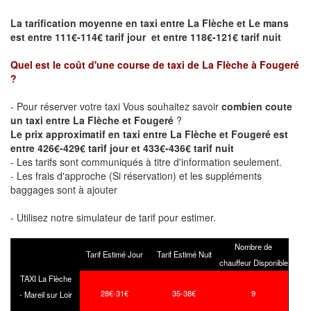
La tarification moyenne en taxi entre La Flèche et Le mans
est entre 111€-114€ tarif jour et entre 118€-121€ tarif nuit
Quel est le coût d'une course de taxi de
La Flèche à Fougeré
?
- Pour réserver votre taxi Vous souhaitez savoir
combien coute
un taxi entre La Flèche et Fougeré
?
Le prix approximatif en taxi entre La Flèche et Fougeré est
entre 426€-429€ tarif jour et 433€-436€ tarif nuit
- Les tarifs sont communiqués à titre d'information seulement.
- Les frais d'approche (Si réservation) et les suppléments
baggages sont à ajouter
- Utilisez notre simulateur de tarif pour estimer.
Nombre de
Tarif Estimé Jour
Tarif Estimé Nuit
chauffeur Disponible
TAXI La Flèche
28€-31€
35-38€
9
- Mareil sur Loir