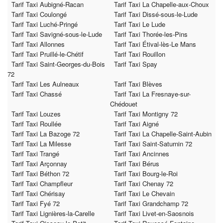
Tarif Taxi Aubigné-Racan
Tarif Taxi La Chapelle-aux-Choux
Tarif Taxi Coulongé
Tarif Taxi Dissé-sous-le-Lude
Tarif Taxi Luché-Pringé
Tarif Taxi Le Lude
Tarif Taxi Savigné-sous-le-Lude
Tarif Taxi Thorée-les-Pins
Tarif Taxi Allonnes
Tarif Taxi Étival-lès-Le Mans
Tarif Taxi Pruillé-le-Chétif
Tarif Taxi Rouillon
Tarif Taxi Saint-Georges-du-Bois
Tarif Taxi Spay
72
Tarif Taxi Les Aulneaux
Tarif Taxi Blèves
Tarif Taxi Chassé
Tarif Taxi La Fresnaye-sur-
Chédouet
Tarif Taxi Louzes
Tarif Taxi Montigny 72
Tarif Taxi Roullée
Tarif Taxi Aigné
Tarif Taxi La Bazoge 72
Tarif Taxi La Chapelle-Saint-Aubin
Tarif Taxi La Milesse
Tarif Taxi Saint-Saturnin 72
Tarif Taxi Trangé
Tarif Taxi Ancinnes
Tarif Taxi Arçonnay
Tarif Taxi Bérus
Tarif Taxi Béthon 72
Tarif Taxi Bourg-le-Roi
Tarif Taxi Champfleur
Tarif Taxi Chenay 72
Tarif Taxi Chérisay
Tarif Taxi Le Chevain
Tarif Taxi Fyé 72
Tarif Taxi Grandchamp 72
Tarif Taxi Lignières-la-Carelle
Tarif Taxi Livet-en-Saosnois