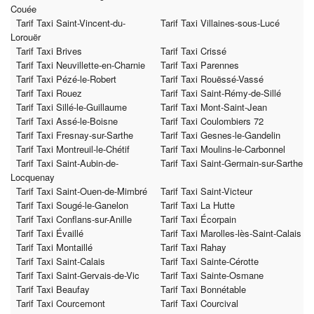
Couée
Tarif Taxi Saint-Vincent-du-
Tarif Taxi Villaines-sous-Lucé
Lorouër
Tarif Taxi Brives
Tarif Taxi Crissé
Tarif Taxi Neuvillette-en-Charnie
Tarif Taxi Parennes
Tarif Taxi Pézé-le-Robert
Tarif Taxi Rouëssé-Vassé
Tarif Taxi Rouez
Tarif Taxi Saint-Rémy-de-Sillé
Tarif Taxi Sillé-le-Guillaume
Tarif Taxi Mont-Saint-Jean
Tarif Taxi Assé-le-Boisne
Tarif Taxi Coulombiers 72
Tarif Taxi Fresnay-sur-Sarthe
Tarif Taxi Gesnes-le-Gandelin
Tarif Taxi Montreuil-le-Chétif
Tarif Taxi Moulins-le-Carbonnel
Tarif Taxi Saint-Aubin-de-
Tarif Taxi Saint-Germain-sur-Sarthe
Locquenay
Tarif Taxi Saint-Ouen-de-Mimbré
Tarif Taxi Saint-Victeur
Tarif Taxi Sougé-le-Ganelon
Tarif Taxi La Hutte
Tarif Taxi Conflans-sur-Anille
Tarif Taxi Écorpain
Tarif Taxi Évaillé
Tarif Taxi Marolles-lès-Saint-Calais
Tarif Taxi Montaillé
Tarif Taxi Rahay
Tarif Taxi Saint-Calais
Tarif Taxi Sainte-Cérotte
Tarif Taxi Saint-Gervais-de-Vic
Tarif Taxi Sainte-Osmane
Tarif Taxi Beaufay
Tarif Taxi Bonnétable
Tarif Taxi Courcemont
Tarif Taxi Courcival