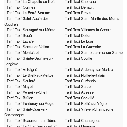
Tarif Taxi La Chapelle-du-Bois
Tarif Taxi Cherreau
Tarif Taxi Cormes
Tarif Taxi Dehault
Tarif Taxi La Ferté-Bernard
Tarif Taxi Préval
Tarif Taxi Saint-Aubin-des-
Tarif Taxi Saint-Martin-des-Monts
Coudrais
Tarif Taxi Souvigné-sur-Même
Tarif Taxi Villaines-la-Gonais
Tarif Taxi Bouër
Tarif Taxi Dollon
Tarif Taxi Lavaré
Tarif Taxi Le Luart
Tarif Taxi Semur-en-Vallon
Tarif Taxi La Guierche
Tarif Taxi Montbizot
Tarif Taxi Sainte-Jamme-sur-Sarthe
Tarif Taxi Sainte-Sabine-sur-
Tarif Taxi Souillé
Longève
Tarif Taxi Antoigné
Tarif Taxi Ardenay-sur-Mérize
Tarif Taxi Le Breil-sur-Mérize
Tarif Taxi Nuillé-le-Jalais
Tarif Taxi Soulitré
Tarif Taxi Surfonds
Tarif Taxi Mayet
Tarif Taxi Sarcé
Tarif Taxi Verneil-le-Chétif
Tarif Taxi Avessé
Tarif Taxi Brûlon
Tarif Taxi Chevillé
Tarif Taxi Fontenay-sur-Vègre
Tarif Taxi Poillé-sur-Vègre
Tarif Taxi Saint-Ouen-en-
Tarif Taxi Viré-en-Champagne
Champagne
Tarif Taxi Beaumont-sur-Dême
Tarif Taxi Chahaignes
Tarif Taxi La Chartre-sur-le-Loir
Tarif Taxi Lhomme