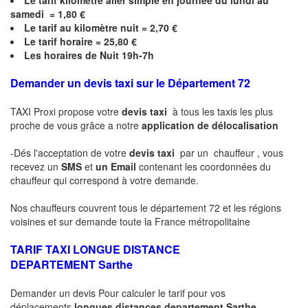
Le
tarif kilomètre aller simple en journée du lundi au
samedi = 1,80 €
Le
tarif au kilomètre nuit = 2,70 €
Le
tarif horaire =
25,80
€
Les horaires de Nuit 19h-7h
Demander un devis taxi sur le Département 72
TAXI Proxi propose votre
devis taxi
à tous les taxis les plus
proche de vous grâce a notre
application de délocalisation
-Dés l'acceptation de votre
devis taxi
par un chauffeur , vous
recevez un
SMS
et
un Email
contenant les coordonnées du
chauffeur qui correspond à votre demande.
Nos chauffeurs couvrent tous le département 72 et les régions
voisines et sur demande toute la France métropolitaine
TARIF TAXI LONGUE DISTANCE
DEPARTEMENT
Sarthe
Demander un devis Pour calculer le tarif pour vos
déplacements
longues
distances departement
Sarthe