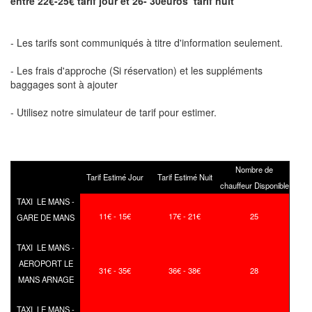
entre 22€-25€ tarif jour et 26- 30euros tarif nuit
- Les tarifs sont communiqués à titre d'information seulement.
- Les frais d'approche (Si réservation) et les suppléments
baggages sont à ajouter
- Utilisez notre simulateur de tarif pour estimer.
Nombre de
Tarif Estimé Jour
Tarif Estimé Nuit
chauffeur Disponible
TAXI LE MANS -
11€ - 15€
17€ - 21€
25
GARE DE MANS
TAXI LE MANS -
AEROPORT LE
31€ - 35€
36€ - 38€
28
MANS ARNAGE
TAXI LE MANS -