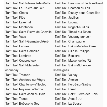
Tarif Taxi Saint-Jean-de-la-Motte
Tarif Taxi Beaumont-Pied-de-Boeuf
Tarif Taxi La Bruère-sur-Loir
Tarif Taxi Château-du-Loir
Tarif Taxi Chenu
Tarif Taxi Dissay-sous-Courcillon
Tarif Taxi Flée
Tarif Taxi Jupilles
Tarif Taxi Lavernat
Tarif Taxi Luceau
Tarif Taxi Montabon
Tarif Taxi Nogent-sur-Loir
Tarif Taxi Saint-Pierre-de-Chevillé
Tarif Taxi Thoiré-sur-Dinan
Tarif Taxi Vaas
Tarif Taxi Vouvray-sur-Loir
Tarif Taxi Saint-Germain-d'Arcé
Tarif Taxi Champagné
Tarif Taxi Fatines
Tarif Taxi Saint-Mars-la-Brière
Tarif Taxi Saint-Corneille
Tarif Taxi Sillé-le-Philippe
Tarif Taxi Lombron
Tarif Taxi Bouloire
Tarif Taxi Coudrecieux
Tarif Taxi Maisoncelles 72
Tarif Taxi Saint-Mars-de-
Tarif Taxi Saint-Michel-de-
Locquenay
Chavaignes
Tarif Taxi Tresson
Tarif Taxi Volnay
Tarif Taxi Asnières-sur-Vègre
Tarif Taxi Avoise
Tarif Taxi Chantenay-Villedieu
Tarif Taxi Fercé-sur-Sarthe
Tarif Taxi Noyen-sur-Sarthe
Tarif Taxi Pirmil
Tarif Taxi Saint-Jean-du-Bois
Tarif Taxi Saint-Pierre-des-Bois
Tarif Taxi Tassé
Tarif Taxi Avezé 72
Tarif Taxi Boëssé-le-Sec
Tarif Taxi La Bosse