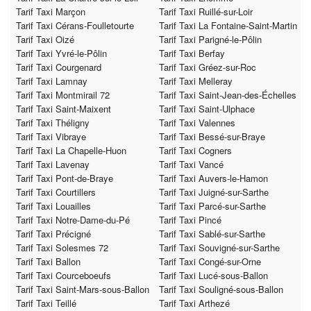
Tarif Taxi Marçon
Tarif Taxi Ruillé-sur-Loir
Tarif Taxi Cérans-Foulletourte
Tarif Taxi La Fontaine-Saint-Martin
Tarif Taxi Oizé
Tarif Taxi Parigné-le-Pôlin
Tarif Taxi Yvré-le-Pôlin
Tarif Taxi Berfay
Tarif Taxi Courgenard
Tarif Taxi Gréez-sur-Roc
Tarif Taxi Lamnay
Tarif Taxi Melleray
Tarif Taxi Montmirail 72
Tarif Taxi Saint-Jean-des-Échelles
Tarif Taxi Saint-Maixent
Tarif Taxi Saint-Ulphace
Tarif Taxi Théligny
Tarif Taxi Valennes
Tarif Taxi Vibraye
Tarif Taxi Bessé-sur-Braye
Tarif Taxi La Chapelle-Huon
Tarif Taxi Cogners
Tarif Taxi Lavenay
Tarif Taxi Vancé
Tarif Taxi Pont-de-Braye
Tarif Taxi Auvers-le-Hamon
Tarif Taxi Courtillers
Tarif Taxi Juigné-sur-Sarthe
Tarif Taxi Louailles
Tarif Taxi Parcé-sur-Sarthe
Tarif Taxi Notre-Dame-du-Pé
Tarif Taxi Pincé
Tarif Taxi Précigné
Tarif Taxi Sablé-sur-Sarthe
Tarif Taxi Solesmes 72
Tarif Taxi Souvigné-sur-Sarthe
Tarif Taxi Ballon
Tarif Taxi Congé-sur-Orne
Tarif Taxi Courceboeufs
Tarif Taxi Lucé-sous-Ballon
Tarif Taxi Saint-Mars-sous-Ballon
Tarif Taxi Souligné-sous-Ballon
Tarif Taxi Teillé
Tarif Taxi Arthezé