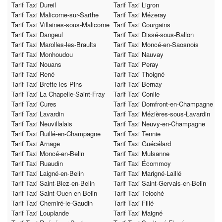
Tarif Taxi Dureil
Tarif Taxi Ligron
Tarif Taxi Malicorne-sur-Sarthe
Tarif Taxi Mézeray
Tarif Taxi Villaines-sous-Malicorne
Tarif Taxi Courgains
Tarif Taxi Dangeul
Tarif Taxi Dissé-sous-Ballon
Tarif Taxi Marolles-les-Braults
Tarif Taxi Moncé-en-Saosnois
Tarif Taxi Monhoudou
Tarif Taxi Nauvay
Tarif Taxi Nouans
Tarif Taxi Peray
Tarif Taxi René
Tarif Taxi Thoigné
Tarif Taxi Brette-les-Pins
Tarif Taxi Bernay
Tarif Taxi La Chapelle-Saint-Fray
Tarif Taxi Conlie
Tarif Taxi Cures
Tarif Taxi Domfront-en-Champagne
Tarif Taxi Lavardin
Tarif Taxi Mézières-sous-Lavardin
Tarif Taxi Neuvillalais
Tarif Taxi Neuvy-en-Champagne
Tarif Taxi Ruillé-en-Champagne
Tarif Taxi Tennie
Tarif Taxi Arnage
Tarif Taxi Guécélard
Tarif Taxi Moncé-en-Belin
Tarif Taxi Mulsanne
Tarif Taxi Ruaudin
Tarif Taxi Écommoy
Tarif Taxi Laigné-en-Belin
Tarif Taxi Marigné-Laillé
Tarif Taxi Saint-Biez-en-Belin
Tarif Taxi Saint-Gervais-en-Belin
Tarif Taxi Saint-Ouen-en-Belin
Tarif Taxi Teloché
Tarif Taxi Chemiré-le-Gaudin
Tarif Taxi Fillé
Tarif Taxi Louplande
Tarif Taxi Maigné