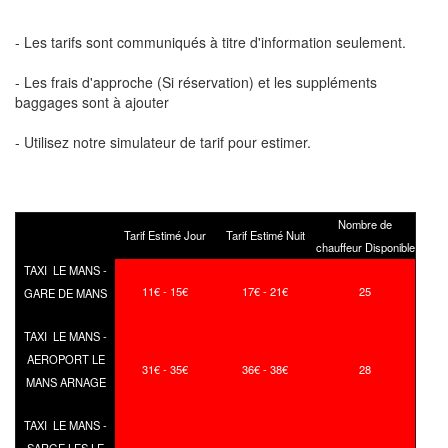
- Les tarifs sont communiqués à titre d'information seulement.
- Les frais d'approche (Si réservation) et les suppléments
baggages sont à ajouter
- Utilisez notre simulateur de tarif pour estimer.
Nombre de
Tarif Estimé Jour
Tarif Estimé Nuit
chauffeur Disponible
TAXI LE MANS -
11€ - 15€
17€ - 21€
25
GARE DE MANS
TAXI LE MANS -
AEROPORT LE
31€ - 35€
36€ - 38€
28
MANS ARNAGE
TAXI LE MANS -