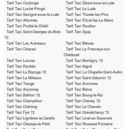
Tarif Taxi Coulongé
Tarif Taxi Dissé-sous-le-Lude
Tarif Taxi Luché-Pringé
Tarif Taxi Le Lude
Tarif Taxi Savigné-sous-le-Lude
Tarif Taxi Thorée-les-Pins
Tarif Taxi Allonnes
Tarif Taxi Étival-lès-Le Mans
Tarif Taxi Pruillé-le-Chétif
Tarif Taxi Rouillon
Tarif Taxi Saint-Georges-du-Bois
Tarif Taxi Spay
72
Tarif Taxi Les Aulneaux
Tarif Taxi Blèves
Tarif Taxi Chassé
Tarif Taxi La Fresnaye-sur-
Chédouet
Tarif Taxi Louzes
Tarif Taxi Montigny 72
Tarif Taxi Roullée
Tarif Taxi Aigné
Tarif Taxi La Bazoge 72
Tarif Taxi La Chapelle-Saint-Aubin
Tarif Taxi La Milesse
Tarif Taxi Saint-Saturnin 72
Tarif Taxi Trangé
Tarif Taxi Ancinnes
Tarif Taxi Arçonnay
Tarif Taxi Bérus
Tarif Taxi Béthon 72
Tarif Taxi Bourg-le-Roi
Tarif Taxi Champfleur
Tarif Taxi Chenay 72
Tarif Taxi Chérisay
Tarif Taxi Le Chevain
Tarif Taxi Fyé 72
Tarif Taxi Grandchamp 72
Tarif Taxi Lignières-la-Carelle
Tarif Taxi Livet-en-Saosnois
Tarif Taxi Oisseau-le-Petit
Tarif Taxi Rouessé-Fontaine