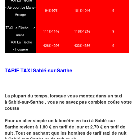
TAXI La Flèche
- Aéroport Le Mans-
94€-97€
101€-104€
9
Arnage
TAXI La Flèche - Le
111€-114€
118€-121€
9
mans
TAXI La Flèche
426€-429€
433€-436€
9
- Fougeré
TARIF TAXI Sablé-sur-Sarthe
La plupart du temps, lorsque vous montez dans un taxi
à Sablé-sur-Sarthe ,
vous ne savez pas combien
coûte
votre
course
Pour un aller simple un kilomètre en taxi à Sablé-sur-
Sarthe revient à 1.80 € en tarif de jour et 2.70 € en tarif de
nuit .Tout en sachant que les horaires de tarif taxi de nuit