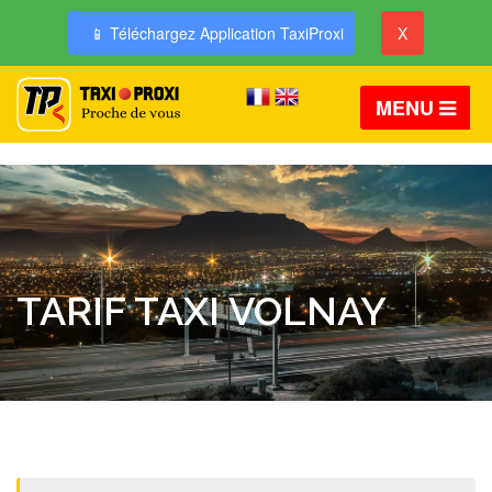
📱 Téléchargez Application TaxiProxi
X
MENU
TARIF TAXI VOLNAY