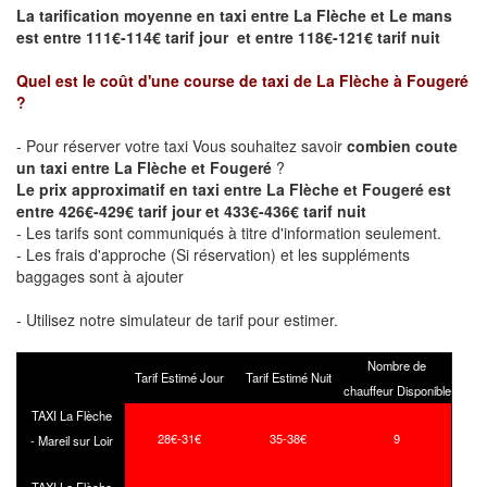
La tarification moyenne en taxi entre La Flèche et Le mans
est entre 111€-114€ tarif jour et entre 118€-121€ tarif nuit
Quel est le coût d'une course de taxi de
La Flèche à Fougeré
?
- Pour réserver votre taxi Vous souhaitez savoir
combien coute
un taxi entre La Flèche et Fougeré
?
Le prix approximatif en taxi entre La Flèche et Fougeré est
entre 426€-429€ tarif jour et 433€-436€ tarif nuit
- Les tarifs sont communiqués à titre d'information seulement.
- Les frais d'approche (Si réservation) et les suppléments
baggages sont à ajouter
- Utilisez notre simulateur de tarif pour estimer.
Nombre de
Tarif Estimé Jour
Tarif Estimé Nuit
chauffeur Disponible
TAXI La Flèche
28€-31€
35-38€
9
- Mareil sur Loir