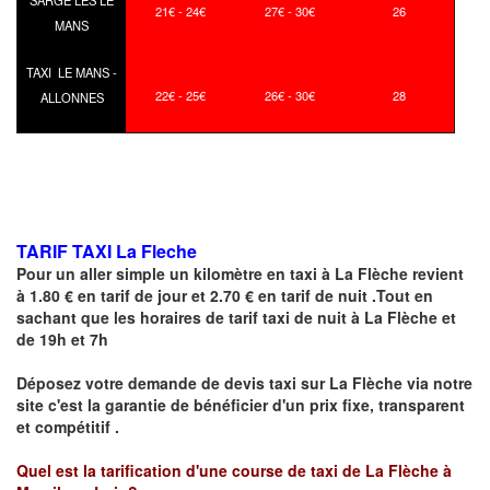
SARGE LES LE
21€ - 24€
27€ - 30€
26
MANS
TAXI LE MANS -
22€ - 25€
26€ - 30€
28
ALLONNES
TARIF TAXI La Fleche
Pour un aller simple un kilomètre en taxi à
La Flèche
revient
à 1.80 € en tarif de jour et 2.70 € en tarif de nuit .Tout en
sachant que les horaires de tarif taxi de nuit à
La Flèche
et
de 19h et 7h
Déposez votre demande de devis taxi sur
La Flèche
via notre
site
c'est la garantie de bénéficier
d'un prix fixe, transparent
et compétitif .
Quel est la tarification d'une course de taxi de La Flèche à