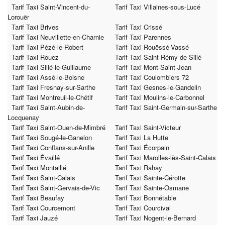
Tarif Taxi Saint-Vincent-du-
Tarif Taxi Villaines-sous-Lucé
Lorouër
Tarif Taxi Brives
Tarif Taxi Crissé
Tarif Taxi Neuvillette-en-Charnie
Tarif Taxi Parennes
Tarif Taxi Pézé-le-Robert
Tarif Taxi Rouëssé-Vassé
Tarif Taxi Rouez
Tarif Taxi Saint-Rémy-de-Sillé
Tarif Taxi Sillé-le-Guillaume
Tarif Taxi Mont-Saint-Jean
Tarif Taxi Assé-le-Boisne
Tarif Taxi Coulombiers 72
Tarif Taxi Fresnay-sur-Sarthe
Tarif Taxi Gesnes-le-Gandelin
Tarif Taxi Montreuil-le-Chétif
Tarif Taxi Moulins-le-Carbonnel
Tarif Taxi Saint-Aubin-de-
Tarif Taxi Saint-Germain-sur-Sarthe
Locquenay
Tarif Taxi Saint-Ouen-de-Mimbré
Tarif Taxi Saint-Victeur
Tarif Taxi Sougé-le-Ganelon
Tarif Taxi La Hutte
Tarif Taxi Conflans-sur-Anille
Tarif Taxi Écorpain
Tarif Taxi Évaillé
Tarif Taxi Marolles-lès-Saint-Calais
Tarif Taxi Montaillé
Tarif Taxi Rahay
Tarif Taxi Saint-Calais
Tarif Taxi Sainte-Cérotte
Tarif Taxi Saint-Gervais-de-Vic
Tarif Taxi Sainte-Osmane
Tarif Taxi Beaufay
Tarif Taxi Bonnétable
Tarif Taxi Courcemont
Tarif Taxi Courcival
Tarif Taxi Jauzé
Tarif Taxi Nogent-le-Bernard