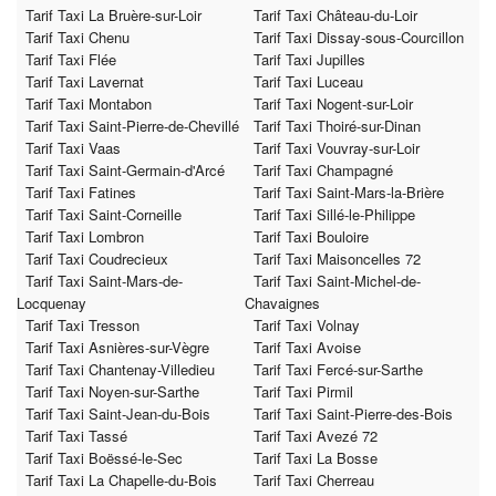
Tarif Taxi La Bruère-sur-Loir
Tarif Taxi Château-du-Loir
Tarif Taxi Chenu
Tarif Taxi Dissay-sous-Courcillon
Tarif Taxi Flée
Tarif Taxi Jupilles
Tarif Taxi Lavernat
Tarif Taxi Luceau
Tarif Taxi Montabon
Tarif Taxi Nogent-sur-Loir
Tarif Taxi Saint-Pierre-de-Chevillé
Tarif Taxi Thoiré-sur-Dinan
Tarif Taxi Vaas
Tarif Taxi Vouvray-sur-Loir
Tarif Taxi Saint-Germain-d'Arcé
Tarif Taxi Champagné
Tarif Taxi Fatines
Tarif Taxi Saint-Mars-la-Brière
Tarif Taxi Saint-Corneille
Tarif Taxi Sillé-le-Philippe
Tarif Taxi Lombron
Tarif Taxi Bouloire
Tarif Taxi Coudrecieux
Tarif Taxi Maisoncelles 72
Tarif Taxi Saint-Mars-de-
Tarif Taxi Saint-Michel-de-
Locquenay
Chavaignes
Tarif Taxi Tresson
Tarif Taxi Volnay
Tarif Taxi Asnières-sur-Vègre
Tarif Taxi Avoise
Tarif Taxi Chantenay-Villedieu
Tarif Taxi Fercé-sur-Sarthe
Tarif Taxi Noyen-sur-Sarthe
Tarif Taxi Pirmil
Tarif Taxi Saint-Jean-du-Bois
Tarif Taxi Saint-Pierre-des-Bois
Tarif Taxi Tassé
Tarif Taxi Avezé 72
Tarif Taxi Boëssé-le-Sec
Tarif Taxi La Bosse
Tarif Taxi La Chapelle-du-Bois
Tarif Taxi Cherreau