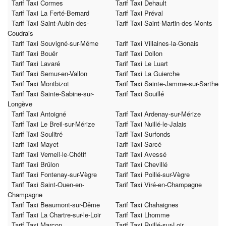
Tarif Taxi Cormes
Tarif Taxi Dehault
Tarif Taxi La Ferté-Bernard
Tarif Taxi Préval
Tarif Taxi Saint-Aubin-des-
Tarif Taxi Saint-Martin-des-Monts
Coudrais
Tarif Taxi Souvigné-sur-Même
Tarif Taxi Villaines-la-Gonais
Tarif Taxi Bouër
Tarif Taxi Dollon
Tarif Taxi Lavaré
Tarif Taxi Le Luart
Tarif Taxi Semur-en-Vallon
Tarif Taxi La Guierche
Tarif Taxi Montbizot
Tarif Taxi Sainte-Jamme-sur-Sarthe
Tarif Taxi Sainte-Sabine-sur-
Tarif Taxi Souillé
Longève
Tarif Taxi Antoigné
Tarif Taxi Ardenay-sur-Mérize
Tarif Taxi Le Breil-sur-Mérize
Tarif Taxi Nuillé-le-Jalais
Tarif Taxi Soulitré
Tarif Taxi Surfonds
Tarif Taxi Mayet
Tarif Taxi Sarcé
Tarif Taxi Verneil-le-Chétif
Tarif Taxi Avessé
Tarif Taxi Brûlon
Tarif Taxi Chevillé
Tarif Taxi Fontenay-sur-Vègre
Tarif Taxi Poillé-sur-Vègre
Tarif Taxi Saint-Ouen-en-
Tarif Taxi Viré-en-Champagne
Champagne
Tarif Taxi Beaumont-sur-Dême
Tarif Taxi Chahaignes
Tarif Taxi La Chartre-sur-le-Loir
Tarif Taxi Lhomme
Tarif Taxi Marçon
Tarif Taxi Ruillé-sur-Loir