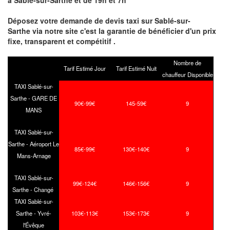
à Sablé-sur-Sarthe et de 19h et 7h
Déposez votre demande de devis taxi sur Sablé-sur-
Sarthe via notre site
c'est la garantie de bénéficier
d'un prix
fixe, transparent et compétitif .
Nombre de
Tarif Estimé Jour
Tarif Estimé Nuit
chauffeur Disponible
TAXI Sablé-sur-
Sarthe - GARE DE
90€-99€
145-59€
9
MANS
TAXI Sablé-sur-
Sarthe - Aéroport Le
85€-99€
130€-140€
9
Mans-Arnage
TAXI Sablé-sur-
99€-124€
146€-156€
9
Sarthe - Changé
TAXI Sablé-sur-
Sarthe - Yvré-
103€-113€
153€-173€
9
l'Évêque