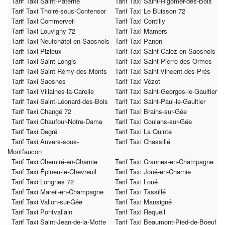
Tarif Taxi Saint-Paterne
Tarif Taxi Saint-Rigomer-des-Bois
Tarif Taxi Thoiré-sous-Contensor
Tarif Taxi Le Buisson 72
Tarif Taxi Commerveil
Tarif Taxi Contilly
Tarif Taxi Louvigny 72
Tarif Taxi Mamers
Tarif Taxi Neufchâtel-en-Saosnois
Tarif Taxi Panon
Tarif Taxi Pizieux
Tarif Taxi Saint-Calez-en-Saosnois
Tarif Taxi Saint-Longis
Tarif Taxi Saint-Pierre-des-Ormes
Tarif Taxi Saint-Rémy-des-Monts
Tarif Taxi Saint-Vincent-des-Prés
Tarif Taxi Saosnes
Tarif Taxi Vézot
Tarif Taxi Villaines-la-Carelle
Tarif Taxi Saint-Georges-le-Gaultier
Tarif Taxi Saint-Léonard-des-Bois
Tarif Taxi Saint-Paul-le-Gaultier
Tarif Taxi Changé 72
Tarif Taxi Brains-sur-Gée
Tarif Taxi Chaufour-Notre-Dame
Tarif Taxi Coulans-sur-Gée
Tarif Taxi Degré
Tarif Taxi La Quinte
Tarif Taxi Auvers-sous-
Tarif Taxi Chassillé
Montfaucon
Tarif Taxi Chemiré-en-Charnie
Tarif Taxi Crannes-en-Champagne
Tarif Taxi Épineu-le-Chevreuil
Tarif Taxi Joué-en-Charnie
Tarif Taxi Longnes 72
Tarif Taxi Loué
Tarif Taxi Mareil-en-Champagne
Tarif Taxi Tassillé
Tarif Taxi Vallon-sur-Gée
Tarif Taxi Mansigné
Tarif Taxi Pontvallain
Tarif Taxi Requeil
Tarif Taxi Saint-Jean-de-la-Motte
Tarif Taxi Beaumont-Pied-de-Boeuf