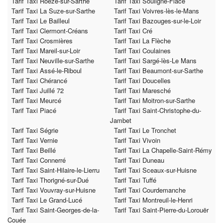
Tarif Taxi Roézé-sur-Sarthe
Tarif Taxi Souligné-Flacé
Tarif Taxi La Suze-sur-Sarthe
Tarif Taxi Voivres-lès-le-Mans
Tarif Taxi Le Bailleul
Tarif Taxi Bazouges-sur-le-Loir
Tarif Taxi Clermont-Créans
Tarif Taxi Cré
Tarif Taxi Crosmières
Tarif Taxi La Flèche
Tarif Taxi Mareil-sur-Loir
Tarif Taxi Coulaines
Tarif Taxi Neuville-sur-Sarthe
Tarif Taxi Sargé-lès-Le Mans
Tarif Taxi Assé-le-Riboul
Tarif Taxi Beaumont-sur-Sarthe
Tarif Taxi Chérancé
Tarif Taxi Doucelles
Tarif Taxi Juillé 72
Tarif Taxi Maresché
Tarif Taxi Meurcé
Tarif Taxi Moitron-sur-Sarthe
Tarif Taxi Piacé
Tarif Taxi Saint-Christophe-du-
Jambet
Tarif Taxi Ségrie
Tarif Taxi Le Tronchet
Tarif Taxi Vernie
Tarif Taxi Vivoin
Tarif Taxi Beillé
Tarif Taxi La Chapelle-Saint-Rémy
Tarif Taxi Connerré
Tarif Taxi Duneau
Tarif Taxi Saint-Hilaire-le-Lierru
Tarif Taxi Sceaux-sur-Huisne
Tarif Taxi Thorigné-sur-Dué
Tarif Taxi Tuffé
Tarif Taxi Vouvray-sur-Huisne
Tarif Taxi Courdemanche
Tarif Taxi Le Grand-Lucé
Tarif Taxi Montreuil-le-Henri
Tarif Taxi Saint-Georges-de-la-
Tarif Taxi Saint-Pierre-du-Lorouër
Couée