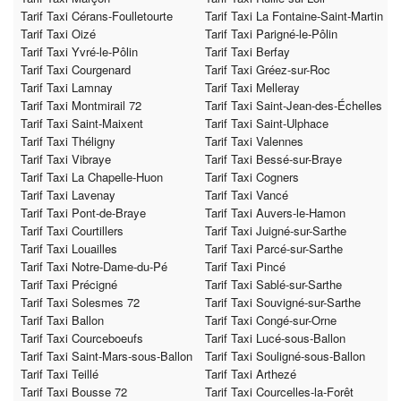
Tarif Taxi Cérans-Foulletourte
Tarif Taxi La Fontaine-Saint-Martin
Tarif Taxi Oizé
Tarif Taxi Parigné-le-Pôlin
Tarif Taxi Yvré-le-Pôlin
Tarif Taxi Berfay
Tarif Taxi Courgenard
Tarif Taxi Gréez-sur-Roc
Tarif Taxi Lamnay
Tarif Taxi Melleray
Tarif Taxi Montmirail 72
Tarif Taxi Saint-Jean-des-Échelles
Tarif Taxi Saint-Maixent
Tarif Taxi Saint-Ulphace
Tarif Taxi Théligny
Tarif Taxi Valennes
Tarif Taxi Vibraye
Tarif Taxi Bessé-sur-Braye
Tarif Taxi La Chapelle-Huon
Tarif Taxi Cogners
Tarif Taxi Lavenay
Tarif Taxi Vancé
Tarif Taxi Pont-de-Braye
Tarif Taxi Auvers-le-Hamon
Tarif Taxi Courtillers
Tarif Taxi Juigné-sur-Sarthe
Tarif Taxi Louailles
Tarif Taxi Parcé-sur-Sarthe
Tarif Taxi Notre-Dame-du-Pé
Tarif Taxi Pincé
Tarif Taxi Précigné
Tarif Taxi Sablé-sur-Sarthe
Tarif Taxi Solesmes 72
Tarif Taxi Souvigné-sur-Sarthe
Tarif Taxi Ballon
Tarif Taxi Congé-sur-Orne
Tarif Taxi Courceboeufs
Tarif Taxi Lucé-sous-Ballon
Tarif Taxi Saint-Mars-sous-Ballon
Tarif Taxi Souligné-sous-Ballon
Tarif Taxi Teillé
Tarif Taxi Arthezé
Tarif Taxi Bousse 72
Tarif Taxi Courcelles-la-Forêt