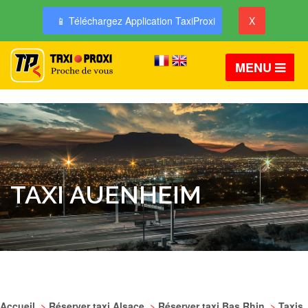
📱 Téléchargez Application TaxiProxi
X
MENU
TAXI AUENHEIM
Accueil
>
Réserver taxi Alsace
>
Réserver taxi Bas Rhin
>
Taxis