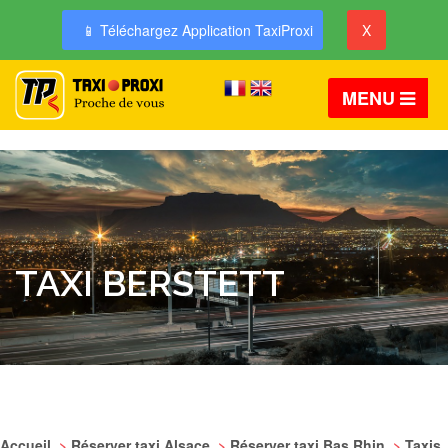
📱 Téléchargez Application TaxiProxi
X
MENU
TAXI BERSTETT
Accueil
>
Réserver taxi Alsace
>
Réserver taxi Bas Rhin
>
Taxis