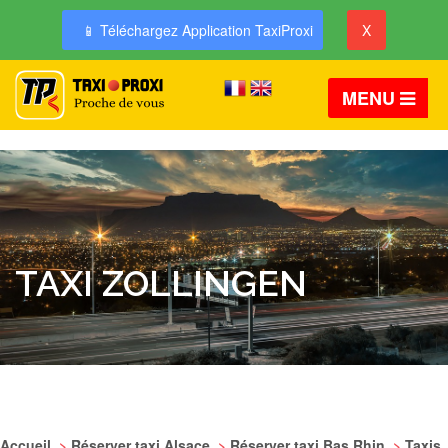
📱 Téléchargez Application TaxiProxi
X
MENU
TAXI ZOLLINGEN
Accueil
>
Réserver taxi Alsace
>
Réserver taxi Bas Rhin
>
Taxis