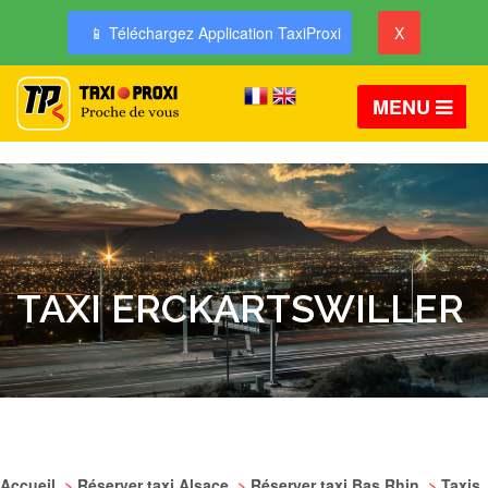
📱 Téléchargez Application TaxiProxi
X
MENU
TAXI ERCKARTSWILLER
Accueil
>
Réserver taxi Alsace
>
Réserver taxi Bas Rhin
>
Taxis