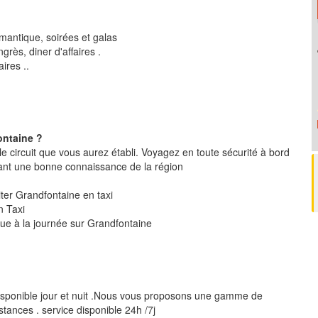
mantique, soirées et galas
rès, diner d'affaires .
ires ..
ontaine ?
le circuit que vous aurez établi. Voyagez en toute sécurité à bord
ant une bonne connaissance de la région
siter Grandfontaine en taxi
n Taxi
que à la journée sur Grandfontaine
isponible jour et nuit .Nous vous proposons une gamme de
stances . service disponible 24h /7j