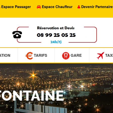
Espace Passager
Espace Chauffeur
Devenir Partenaire
ATION
TARIFS
GARE
TAX
FONTAINE