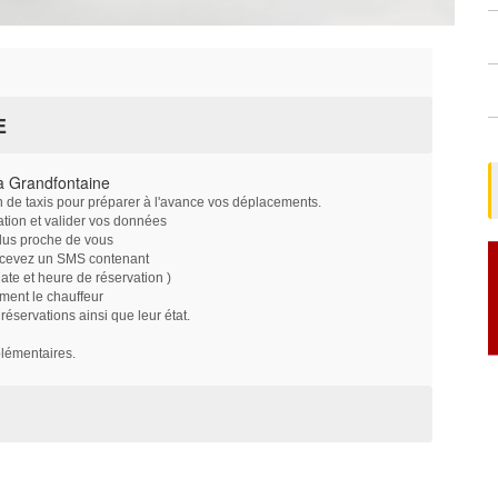
E
à Grandfontaine
on de taxis pour préparer à l'avance vos déplacements.
ation et valider vos données
plus proche de vous
ecevez un SMS contenant
e et heure de réservation )
ment le chauffeur
servations ainsi que leur état.
plémentaires.