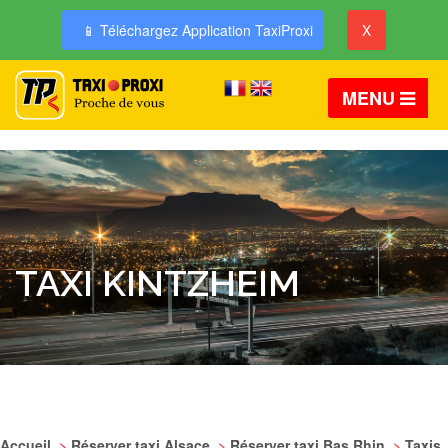
📱 Téléchargez Application TaxiProxi
X
MENU
TAXI KINTZHEIM
Accueil
>
Réserver taxi Alsace
>
Réserver taxi Bas Rhin
>
Taxis