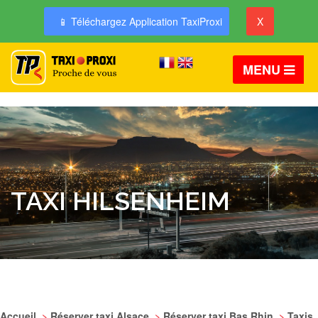
📱 Téléchargez Application TaxiProxi
X
MENU
TAXI HILSENHEIM
Accueil
>
Réserver taxi Alsace
>
Réserver taxi Bas Rhin
>
Taxis