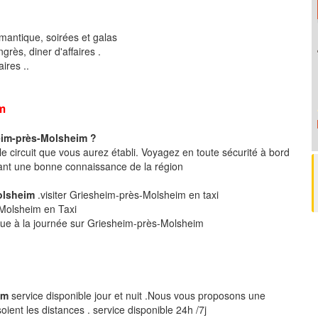
mantique, soirées et galas
rès, diner d'affaires .
ires ..
im
eim-près-Molsheim ?
le circuit que vous aurez établi. Voyagez en toute sécurité à bord
ant une bonne connaissance de la région
Molsheim
.visiter Griesheim-près-Molsheim en taxi
s-Molsheim en Taxi
ique à la journée sur Griesheim-près-Molsheim
im
service disponible jour et nuit .Nous vous proposons une
ent les distances . service disponible 24h /7j