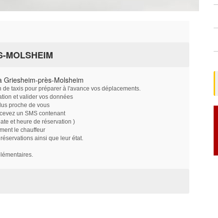
S-MOLSHEIM
à Griesheim-près-Molsheim
on de taxis pour préparer à l'avance vos déplacements.
ation et valider vos données
plus proche de vous
ecevez un SMS contenant
e et heure de réservation )
ment le chauffeur
servations ainsi que leur état.
plémentaires.