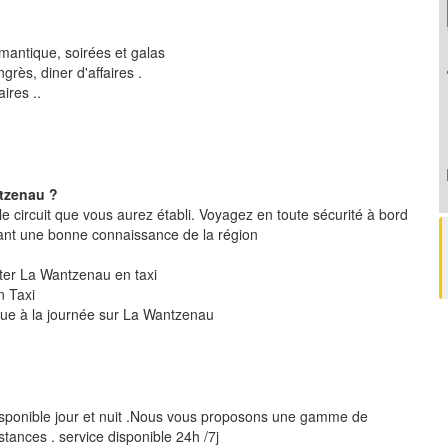
mantique, soirées et galas
rès, diner d'affaires .
ires ..
ntzenau ?
le circuit que vous aurez établi. Voyagez en toute sécurité à bord
ant une bonne connaissance de la région
siter La Wantzenau en taxi
n Taxi
ique à la journée sur La Wantzenau
isponible jour et nuit .Nous vous proposons une gamme de
stances . service disponible 24h /7j