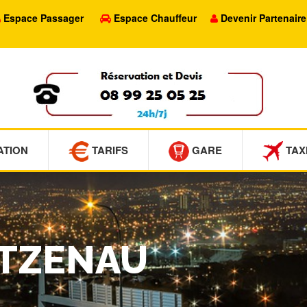
Espace Passager
Espace Chauffeur
Devenir Partenaire
ATION
TARIFS
GARE
TAX
NTZENAU