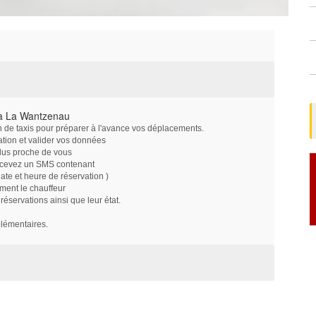
 à La Wantzenau
on de taxis pour préparer à l'avance vos déplacements.
ation et valider vos données
plus proche de vous
ecevez un SMS contenant
e et heure de réservation )
ment le chauffeur
servations ainsi que leur état.
plémentaires.