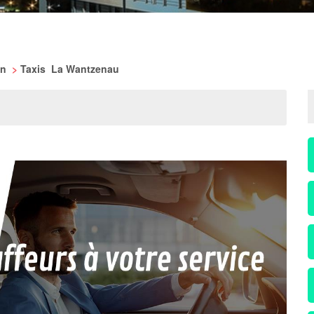
in
>
Taxis La Wantzenau