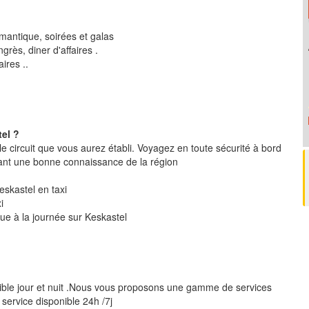
mantique, soirées et galas
rès, diner d'affaires .
ires ..
el ?
le circuit que vous aurez établi. Voyagez en toute sécurité à bord
ant une bonne connaissance de la région
Keskastel en taxi
i
que à la journée sur Keskastel
ible jour et nuit .Nous vous proposons une gamme de services
 service disponible 24h /7j