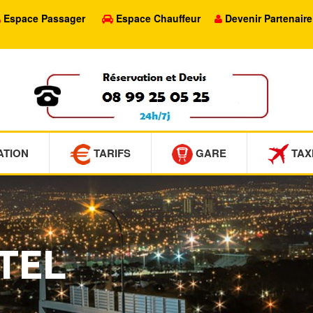
Espace Passager
Espace Chauffeur
Devenir Partenaire
ATION
TARIFS
GARE
TAX
TEL