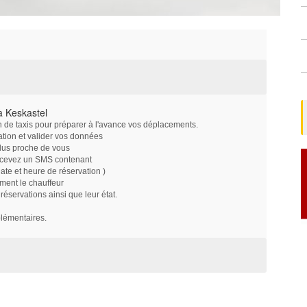
à Keskastel
on de taxis pour préparer à l'avance vos déplacements.
ation et valider vos données
plus proche de vous
ecevez un SMS contenant
e et heure de réservation )
ment le chauffeur
servations ainsi que leur état.
plémentaires.