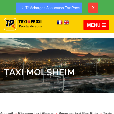
📱 Téléchargez Application TaxiProxi
X
MENU
TAXI MOLSHEIM
Accueil
>
Réserver taxi Alsace
>
Réserver taxi Bas Rhin
>
Taxis