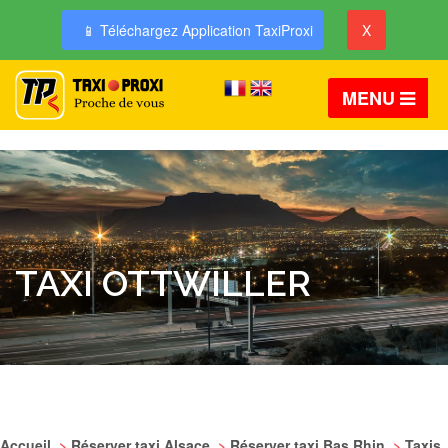
📱 Téléchargez Application TaxiProxi
X
MENU
TAXI OTTWILLER
Accueil
>
Réserver taxi Alsace
>
Réserver taxi Bas Rhin
>
Taxis