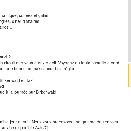
mantique, soirées et galas
rès, diner d'affaires .
ires ..
wald ?
le circuit que vous aurez établi. Voyagez en toute sécurité à bord
ant une bonne connaissance de la région
r Birkenwald en taxi
axi
que à la journée sur Birkenwald
nible jour et nuit .Nous vous proposons une gamme de services
 service disponible 24h /7j