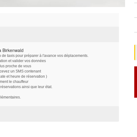
à Birkenwald
on de taxis pour préparer à l'avance vos déplacements.
ation et valider vos données
plus proche de vous
ecevez un SMS contenant
e et heure de réservation )
ment le chauffeur
servations ainsi que leur état.
plémentaires.