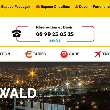
Espace Passager
Espace Chauffeur
Devenir Partenaire
ATION
TARIFS
GARE
TAX
NWALD