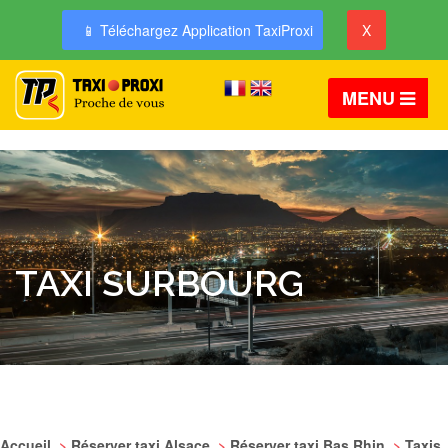
📱 Téléchargez Application TaxiProxi
X
MENU
TAXI SURBOURG
Accueil
>
Réserver taxi Alsace
>
Réserver taxi Bas Rhin
>
Taxis